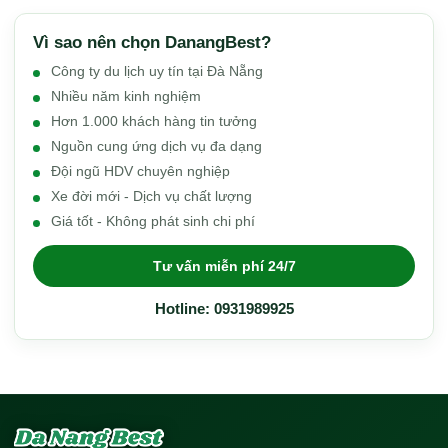
Quảng Nam nổi bật với hai Di sản Văn hóa Thế giới
được UNESCO công nhận: phố cổ Hội An và thánh địa
Vì sao nên chọn DanangBest?
Mỹ Sơn. Không chỉ vậy, tỉnh còn sở hữu những bãi biển
Công ty du lịch uy tín tại Đà Nẵng
trong xanh như Cửa Đại, Cù Lao Chàm và các làng
Nhiều năm kinh nghiệm
Hơn 1.000 khách hàng tin tưởng
nghề truyền thống độc đáo.
Nguồn cung ứng dịch vụ đa dạng
Kinh nghiệm
Đội ngũ HDV chuyên nghiệp
Xe đời mới - Dịch vụ chất lượng
Quảng Nam thích hợp cho hành trình kết hợp du lịch
Giá tốt - Không phát sinh chi phí
văn hóa, lịch sử và nghỉ dưỡng biển. Thời gian lý tưởng
cho chuyến đi dao động từ 3-5 ngày để trải nghiệm đầy
Tư vấn miễn phí 24/7
đủ các điểm đến nổi bật.
Hotline: 0931989925