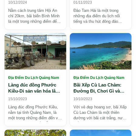
Và Bình Yên Tại Quảng
và kinh nghiệm khám phá
10/12/2024
01/11/2023
Nam 2026
2026
Nằm cách trung tâm Hội An
Đảo Tam Hải là một trong
chỉ 20km, bãi biển Bình Minh
những địa điểm du lịch nổi
là một trong những điểm đến
tiếng và thu hút đông đảo
hoang sơ, yên bình tại Quảng
khách du lịch ở Quảng Nam.
Nam. Không chỉ ...
Nằm tại tỉnh Quảng Nam...
Địa Điểm Du Lịch Quảng Nam
Địa Điểm Du Lịch Quảng Nam
Làng đúc đồng Phước
Bãi Xếp Cù Lao Chàm:
Kiều-Di sản văn hóa lâu
Đường Đi, Chơi Gì và
đời của Quảng Nam
Kinh Nghiệm Khám Phá
15/10/2023
10/10/2023
2026
Làng đúc đồng Phước Kiều,
Với vẻ đẹp hoang sơ, bãi Xếp
nằm tại tỉnh Quảng Nam, là
Cù Lao Chàm là một thiên
một trong những điểm đến văn
đường với bãi cát trắng, nước
hóa độc đáo và hấp dẫn. Với
biển trong xanh và rừng
hơn 400 lịch sử, ...
nguyên sinh tuyệt đ...