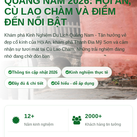
QUẢNG NAM 2026: HỘI AN,
CÙ LAO CHÀM VÀ ĐIỂM
ĐẾN NỔI BẬT
Khám phá Kinh Nghiệm Du Lịch Quảng Nam - Tận hưởng vẻ
đẹp cổ kính của Hội An, khám phá Thánh Địa Mỹ Sơn và cảm
nhận sự tươi mát tại Cù Lao Chàm. Những trải nghiệm đáng
nhớ đang chờ đón bạn
Thông tin cập nhật 2026
Kinh nghiệm thực tế
Đầy đủ & chi tiết
Dễ hiểu - dễ áp dụng
12+
2000+
Năm kinh nghiệm
Khách hàng tin tưởng