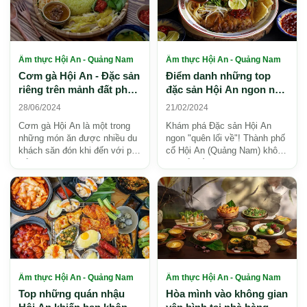
Ẩm thực Hội An - Quảng Nam
Ẩm thực Hội An - Quảng Nam
Cơm gà Hội An - Đặc sản
Điểm danh những top
riêng trên mảnh đất phố
đặc sản Hội An ngon nấc
cổ
tiếng
28/06/2024
21/02/2024
Cơm gà Hội An là một trong
Khám phá Đặc sản Hội An
những món ăn được nhiều du
ngon "quên lối về"! Thành phố
khách săn đón khi đến với phố
cổ Hội An (Quảng Nam) không
cổ, đây được xem là đặc sản,
chỉ nổi tiếng với vẻ đẹp di sản
là món ăn khôn...
mà còn là thi...
Ẩm thực Hội An - Quảng Nam
Ẩm thực Hội An - Quảng Nam
Top những quán nhậu
Hòa mình vào không gian