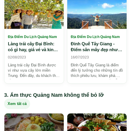
Địa Điểm Du Lịch Quảng Nam
Địa Điểm Du Lịch Quảng Nam
Làng trái cây Đại Bình:
Đỉnh Quế Tây Giang -
có gì hay, giá vé và kinh
Điểm săn mây đẹp như
nghiệm tham quan 2026
tranh vẽ
02/08/2023
16/07/2023
Làng trái cây Đại Bình được
Đỉnh Quế Tây Giang là điểm
ví như vựa cây lớn miền
đến lý tưởng cho những tín đồ
Trung. Đến đây, du khách tha
thích phiêu lưu, khám phá.
hồ thưởng thức trái cây tại
Nơi đây có một sức hấp dẫn
vườn thơm ngon, ...
lạ kỳ, lôi cuốn ...
Ẩm thực Quảng Nam không thể bỏ lỡ
Xem tất cả