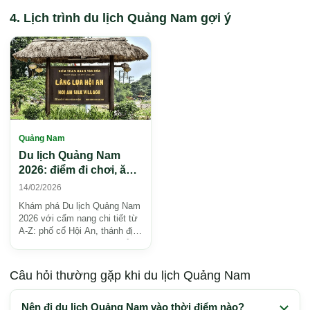
Lịch trình du lịch Quảng Nam gợi ý
Quảng Nam
Du lịch Quảng Nam
2026: điểm đi chơi, ăn
gì, lịch trình gợi ý
14/02/2026
Khám phá Du lịch Quảng Nam
2026 với cẩm nang chi tiết từ
A-Z: phố cổ Hội An, thánh địa
Mỹ Sơn, Cù Lao Chàm, biển
An Bàng... Kin...
Câu hỏi thường gặp khi du lịch Quảng Nam
Nên đi du lịch Quảng Nam vào thời điểm nào?