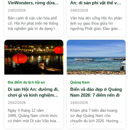
VinWonders, rừng dừa
An: di sản phi vật thể và
và điểm check-in đẹp
trải nghiệm bản địa 2026
24/02/2026
24/02/2026
2026
Bên cạnh di sản văn hóa phố
Văn hóa đời sống Hội An phản
cổ, Hội An phát triển hệ thống
ánh sự giao thoa giữa tín
trải nghiệm giải trí đa dạng từ
ngưỡng Phật giáo, Đạo giáo,
công viên chủ đề hiện đại
thờ cúng tổ tiên và đời sống
(VinWonder...
thương cảng sôn...
Địa điểm du lịch hội an
Quảng Nam
Di sản Hội An: đường đi,
Biển và đảo đẹp ở Quảng
chơi gì và kinh nghiệm
Nam 2026: 7 điểm nên đi
khám phá 2026
24/02/2026
14/02/2026
Ngày 4 tháng 12 năm
Khám phá 7 biển đảo hoang
1999, Quảng Nam chính thức
sơ đẹp Quảng Nam cho
có thêm một Di sản Văn hóa
chuyến du lịch 2026. Hướng
Thế giới khi phố cổ Hội
dẫn chi tiết về những thiên