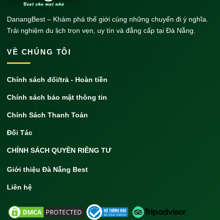
DanangBest – Khám phá thế giới cùng những chuyến đi ý nghĩa.
Trải nghiệm du lịch trọn vẹn, uy tín và đẳng cấp tại Đà Nẵng.
VỀ CHÚNG TÔI
Chính sách đổi/trả - Hoàn tiền
Đánh giá
Chính sách bảo mật thông tin
So với các điểm đến lân cận như Đà Nẵng hay Huế,
Quảng Nam có lợi thế về sự đa dạng trải nghiệm: từ di
Chính Sách Thanh Toán
sản lịch sử, làng nghề truyền thống đến biển đảo và ẩm
Đối Tác
thực. Giá cả dịch vụ cũng mềm hơn, phù hợp cho du
CHÍNH SÁCH QUYỀN RIÊNG TƯ
lịch tự túc.
Giới thiệu Đà Nẵng Best
Thương hiệu DanangBest
Liên hệ
DanangBest Travel cung cấp các tour du lịch Quảng
Nam chuyên nghiệp với lợi thế am hiểu địa phương,