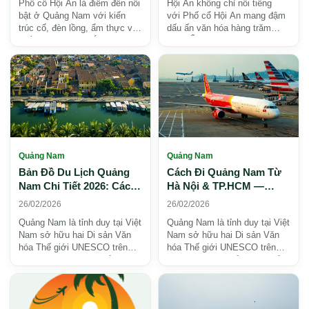
Phố cổ Hội An là điểm đến nổi
Hội An không chỉ nổi tiếng
bật ở Quảng Nam với kiến
với Phố cổ Hội An mang đậm
trúc cổ, đèn lồng, ẩm thực và
dấu ấn văn hóa hàng trăm
nhiều di tích đặc sắc. Xem giá
năm. Ẩn sau những mái ngói
vé, giờ mở ...
rêu phong ấy là một t...
Quảng Nam
Quảng Nam
Bản Đồ Du Lịch Quảng
Cách Đi Quảng Nam Từ
Nam Chi Tiết 2026: Các
Hà Nội & TP.HCM —
Khu Du Lịch Nổi Bật &
Chọn Sân Bay và Di
26/02/2026
26/02/2026
Địa Điểm Hot
Chuyển Nội Tỉnh
Quảng Nam là tỉnh duy tại Việt
Quảng Nam là tỉnh duy tại Việt
Nam sở hữu hai Di sản Văn
Nam sở hữu hai Di sản Văn
hóa Thế giới UNESCO trên
hóa Thế giới UNESCO trên
cùng địa bàn: Đô thị cổ Hội An
cùng một lãnh thổ: Đô thị cổ
(1999) và Th...
Hội An và Thán...