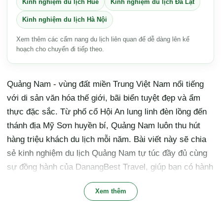
Kinh nghiệm du lịch Huế
Kinh nghiệm du lịch Đà Lạt
Kinh nghiệm du lịch Hà Nội
Xem thêm các cẩm nang du lịch liên quan để dễ dàng lên kế
hoạch cho chuyến đi tiếp theo.
Quảng Nam - vùng đất miền Trung Việt Nam nổi tiếng
với di sản văn hóa thế giới, bãi biển tuyệt đẹp và ẩm
thực đặc sắc. Từ phố cổ Hội An lung linh đèn lồng đến
thánh địa Mỹ Sơn huyền bí, Quảng Nam luôn thu hút
hàng triệu khách du lịch mỗi năm. Bài viết này sẽ chia
sẻ kinh nghiệm du lịch Quảng Nam tự túc đầy đủ cùng
sự đồng hành của DanangBest Travel, giúp bạn có hành
trình trọn vẹn và đáng nhớ.
Xem thêm
Tổng Quan Du Lịch Quảng Nam: Vùng Đất Di
Sản Độc Đáo