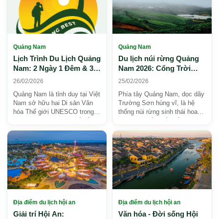
Quảng Nam
Quảng Nam
Lịch Trình Du Lịch Quảng
Du lịch núi rừng Quảng
Nam: 2 Ngày 1 Đêm & 3
Nam 2026: Cổng Trời
Ngày 2 Đêm Chi Tiết 2026
Đông Giang, Hồ Phú
26/02/2026
25/02/2026
Ninh, 6 điểm đẹp
Quảng Nam là tỉnh duy tại Việt
Phía tây Quảng Nam, dọc dãy
Nam sở hữu hai Di sản Văn
Trường Sơn hùng vĩ, là hệ
hóa Thế giới UNESCO trong
thống núi rừng sinh thái hoang
cùng một địa phận: Phố cổ Hội
sơ với 8 điểm đến nổi bật:
An và Thánh ...
Cổng Trời Đông ...
Địa điểm du lịch hội an
Địa điểm du lịch hội an
Giải trí Hội An:
Văn hóa - Đời sống Hội