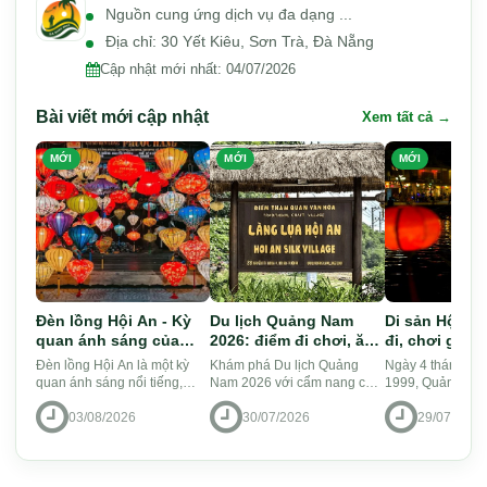
Nguồn cung ứng dịch vụ đa dạng ...
Địa chỉ: 30 Yết Kiêu, Sơn Trà, Đà Nẵng
Cập nhật mới nhất:
04/07/2026
Bài viết mới cập nhật
Xem tất cả →
MỚI
MỚI
MỚI
Đèn lồng Hội An - Kỳ
Du lịch Quảng Nam
Di sản Hội A
quan ánh sáng của
2026: điểm đi chơi, ăn
đi, chơi gì và
miền Nam Á
gì, lịch trình gợi ý
nghiệm khám
Đèn lồng Hội An là một kỳ
Khám phá Du lịch Quảng
Ngày 4 tháng 12
quan ánh sáng nổi tiếng,
Nam 2026 với cẩm nang chi
1999, Quảng Nam
nằm ở thành phố cổ Hội An.
tiết từ A-Z: phố cổ Hội An,
có thêm một Di 
03/08/2026
30/07/2026
29/07/2026
Đèn lồng đã trở thành biểu
thánh địa Mỹ Sơn, Cù Lao
Thế giới khi phố 
tượng văn hóa độc đáo ...
Chàm, biển An Bàng... Kin...
An được UNESC
nhận là D...