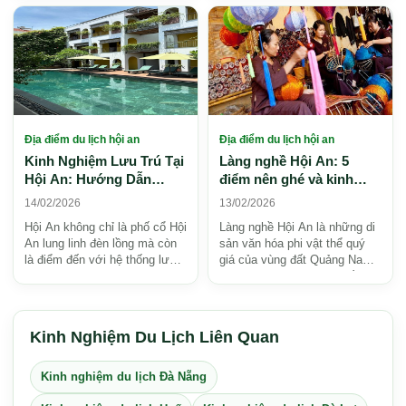
An được UNESCO công nhận
đường biển yên bình, ít...
là D...
Địa điểm du lịch hội an
Địa điểm du lịch hội an
Kinh Nghiệm Lưu Trú Tại
Làng nghề Hội An: 5
Hội An: Hướng Dẫn
điểm nên ghé và kinh
Chọn Chỗ Ở Hoàn Hảo
nghiệm tham quan 2026
14/02/2026
13/02/2026
2026
Hội An không chỉ là phố cổ Hội
Làng nghề Hội An là những di
An lung linh đèn lồng mà còn
sản văn hóa phi vật thể quý
là điểm đến với hệ thống lưu
giá của vùng đất Quảng Nam,
trú đa dạng, phù hợp mọi nhu
lưu giữ kỹ năng và tâm hồn
cầu và ng...
của người thợ q...
Kinh Nghiệm Du Lịch Liên Quan
Kinh nghiệm du lịch Đà Nẵng