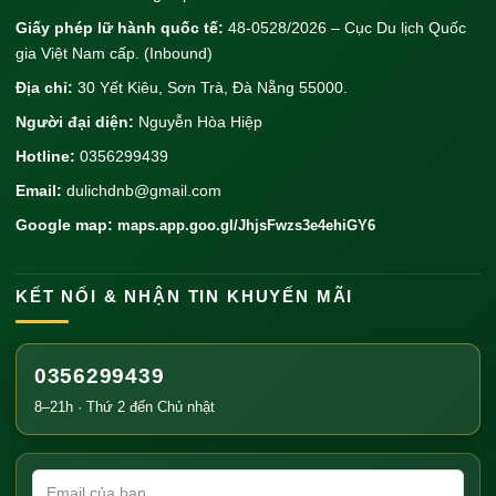
ga Đà Nẵng, sau đó đi taxi/xe buýt đến điểm đến
Giấy phép lữ hành quốc tế:
48-0528/2026 – Cục Du lịch Quốc
Đánh giá
: Thoải mái, an toàn, giá vé 400.000-
gia Việt Nam cấp. (Inbound)
800.000 VNĐ
Địa chỉ:
30 Yết Kiêu, Sơn Trà, Đà Nẵng 55000.
So sánh
: Thời gian di chuyển dài (15-17 giờ từ Hà
Người đại diện:
Nguyễn Hòa Hiệp
Nội, 12-14 giờ từ TP.HCM)
Hotline:
0356299439
Bằng xe khách
Email:
dulichdnb@gmail.com
Kinh nghiệm
: Nhiều nhà xe chất lượng cao chạy
Google map:
maps.app.goo.gl/JhjsFwzs3e4ehiGY6
tuyến Hà Nội/TP.HCM - Quảng Nam
Đánh giá
: Giá rẻ hơn (300.000-600.000 VNĐ),
nhiều giờ khởi hành
KẾT NỐI & NHẬN TIN KHUYẾN MÃI
So sánh
: Mất 16-20 giờ, phù hợp người có ngân
sách hạn chế
0356299439
Di Chuyển Trong Quảng Nam
8–21h · Thứ 2 đến Chủ nhật
Thuê xe máy
Kinh nghiệm
: Phương tiện phổ biến nhất, giá