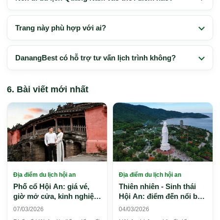
Trang này phù hợp với ai?
DanangBest có hỗ trợ tư vấn lịch trình không?
Bài viết mới nhất
Địa điểm du lịch hội an
Địa điểm du lịch hội an
Phố cổ Hội An: giá vé,
Thiên nhiên - Sinh thái
giờ mở cửa, kinh nghiệm
Hội An: điểm đến nổi bật
tham quan 2026
và kinh nghiệm khám phá
07/03/2026
04/03/2026
2026