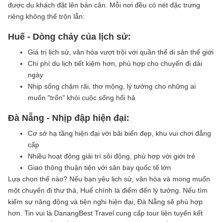
được du khách đặt lên bàn cân. Mỗi nơi đều có nét đặc trưng
riêng không thể trộn lẫn:
Huế - Dòng chảy của lịch sử:
Giá trị lịch sử, văn hóa vượt trội với quần thể di sản thế giới
Chi phí du lịch tiết kiệm hơn, phù hợp cho chuyến đi dài
ngày
Nhịp sống chậm rãi, thơ mộng, lý tưởng cho những ai
muốn "trốn" khỏi cuộc sống hối hả
Đà Nẵng - Nhịp đập hiện đại:
Cơ sở hạ tầng hiện đại với bãi biển đẹp, khu vui chơi đẳng
cấp
Nhiều hoạt động giải trí sôi động, phù hợp với giới trẻ
Giao thông thuận tiện với sân bay quốc tế lớn
Lựa chọn thế nào? Nếu bạn yêu lịch sử, văn hóa và mong muốn
một chuyến đi thư thả, Huế chính là điểm đến lý tưởng. Nếu tìm
kiếm sự năng động và tiện nghi hiện đại, Đà Nẵng sẽ phù hợp
hơn. Tin vui là DanangBest Travel cung cấp tour liên tuyến kết