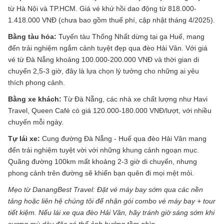
từ Hà Nội và TP.HCM. Giá vé khứ hồi dao động từ 818.000-
1.418.000 VNĐ (chưa bao gồm thuế phí, cập nhật tháng 4/2025).
Bằng tàu hỏa:
Tuyến tàu Thống Nhất dừng tại ga Huế, mang
đến trải nghiệm ngắm cảnh tuyệt đẹp qua đèo Hải Vân. Với giá
vé từ Đà Nẵng khoảng 100.000-200.000 VNĐ và thời gian di
chuyển 2,5-3 giờ, đây là lựa chọn lý tưởng cho những ai yêu
thích phong cảnh.
Bằng xe khách:
Từ Đà Nẵng, các nhà xe chất lượng như Havi
Travel, Queen Café có giá 120.000-180.000 VNĐ/lượt, với nhiều
chuyến mỗi ngày.
Tự lái xe:
Cung đường Đà Nẵng - Huế qua đèo Hải Vân mang
đến trải nghiệm tuyệt vời với những khung cảnh ngoạn mục.
Quãng đường 100km mất khoảng 2-3 giờ di chuyển, nhưng
phong cảnh trên đường sẽ khiến bạn quên đi mọi mệt mỏi.
Mẹo từ DanangBest Travel: Đặt vé máy bay sớm qua các nền
tảng hoặc liên hệ chúng tôi để nhận gói combo vé máy bay + tour
tiết kiệm. Nếu lái xe qua đèo Hải Vân, hãy tránh giờ sáng sớm khi
sương mù dày đặc có thể ảnh hưởng tầm nhìn.