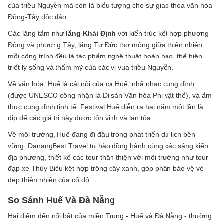
của triều Nguyễn mà còn là biểu tượng cho sự giao thoa văn hóa
Đông-Tây độc đáo.
Các lăng tẩm như
lăng Khải Định
với kiến trúc kết hợp phương
Đông và phương Tây, lăng Tự Đức thơ mộng giữa thiên nhiên...
mỗi công trình đều là tác phẩm nghệ thuật hoàn hảo, thể hiện
triết lý sống và thẩm mỹ của các vị vua triều Nguyễn.
Về văn hóa, Huế là cái nôi của ca Huế, nhã nhạc cung đình
(được UNESCO công nhận là Di sản Văn hóa Phi vật thể), và ẩm
thực cung đình tinh tế. Festival Huế diễn ra hai năm một lần là
dịp để các giá trị này được tôn vinh và lan tỏa.
Về môi trường, Huế đang đi đầu trong phát triển du lịch bền
vững. DanangBest Travel tự hào đồng hành cùng các sáng kiến
địa phương, thiết kế các tour thân thiện với môi trường như tour
đạp xe Thủy Biều kết hợp trồng cây xanh, góp phần bảo vệ vẻ
đẹp thiên nhiên của cố đô.
So Sánh Huế Và Đà Nẵng
Hai điểm đến nổi bật của miền Trung - Huế và Đà Nẵng - thường