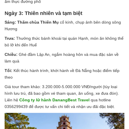
ẩm thực đường phố
Ngày 3: Thiên nhiên và tạm biệt
Sáng: Thăm chùa Thiên Mụ
cổ kính, chụp ảnh bên dòng sông
Hương
Trưa:
Thưởng thức bánh khoái tại quán Hạnh, món ăn không thể
bỏ lỡ khi đến Huế
Chiều:
Ghé đầm Lập An, ngắm hoàng hôn và mua đặc sản về
làm quà
Tối:
Kết thúc hành trình, khởi hành về Đà Nẵng hoặc điểm tiếp
theo
Giá tour tham khảo: 3.200.000-5.000.000 VNĐ/người (tùy loại
hình lưu trú, đã bao gồm vé tham quan, ăn uống, xe đưa đón).
Liên hệ
Công ty lữ hành DanangBest Travel
qua hotline
0356299439 để được tư vấn chi tiết và nhận ưu đãi đặc biệt.