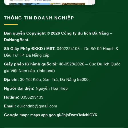
THÔNG TIN DOANH NGHIỆP
Bản quyền Copyright © 2026
Công ty du lịch Đà Nẵng
–
DaNangBest.
Số Giấy Phép ĐKKD / MST:
0402224105 – Do Sở Kế Hoạch &
Đầu Tư TP. Đà Nẵng cấp.
Giấy phép lữ hành quốc tế:
48-0528/2026 – Cục Du lịch Quốc
gia Việt Nam cấp. (Inbound)
Địa chỉ:
30 Yết Kiêu, Sơn Trà, Đà Nẵng 55000.
Người đại diện:
Nguyễn Hòa Hiệp
Hotline:
0356299439
Email:
dulichdnb@gmail.com
Google map:
maps.app.goo.gl/JhjsFwzs3e4ehiGY6