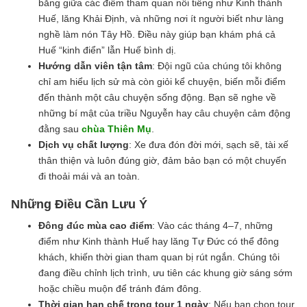
bằng giữa các điểm tham quan nổi tiếng như Kinh thành
Huế, lăng Khải Định, và những nơi ít người biết như làng
nghề làm nón Tây Hồ. Điều này giúp bạn khám phá cả
Huế “kinh điển” lẫn Huế bình dị.
Hướng dẫn viên tận tâm
: Đội ngũ của chúng tôi không
chỉ am hiểu lịch sử mà còn giỏi kể chuyện, biến mỗi điểm
đến thành một câu chuyện sống động. Bạn sẽ nghe về
những bí mật của triều Nguyễn hay câu chuyện cảm động
đằng sau
chùa Thiên Mụ
.
Dịch vụ chất lượng
: Xe đưa đón đời mới, sạch sẽ, tài xế
thân thiện và luôn đúng giờ, đảm bảo bạn có một chuyến
đi thoải mái và an toàn.
Những Điều Cần Lưu Ý
Đông đúc mùa cao điểm
: Vào các tháng 4–7, những
điểm như Kinh thành Huế hay lăng Tự Đức có thể đông
khách, khiến thời gian tham quan bị rút ngắn. Chúng tôi
đang điều chỉnh lịch trình, ưu tiên các khung giờ sáng sớm
hoặc chiều muộn để tránh đám đông.
Thời gian hạn chế trong tour 1 ngày
: Nếu bạn chọn tour