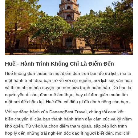
Huế - Hành Trình Không Chỉ Là Điểm Đến
Huế không đơn thuần là một điểm đến trên bản đồ du lịch, mà là
một hành trình đưa bạn trở về với cội nguồn, nơi lịch sử, văn hóa
và thiên nhiên hòa quyện tạo nên bức tranh hoàn hảo. Dù bạn là
người yêu di sản, đam mê ẩm thực, hay chỉ đơn giản muốn tìm
một nơi để chậm lại, Huế đều có điều gì đó dành riêng cho bạn.
Với sự đồng hành của DanangBest Travel, chúng tôi cam kết
biến chuyến đi của bạn thành hành trình đầy cảm xúc và kỷ niệm
khó quên. Từ việc lựa chọn điểm tham quan, sắp xếp lịch trình
hợp lý đến những trải nghiệm độc đáo ít người biết đến, mọi chi