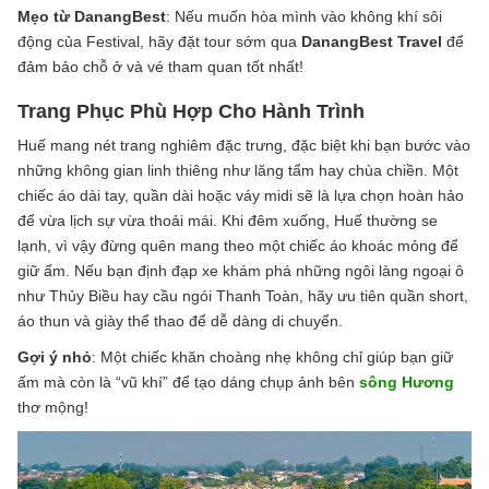
Mẹo từ DanangBest
: Nếu muốn hòa mình vào không khí sôi
động của Festival, hãy đặt tour sớm qua
DanangBest Travel
để
đảm bảo chỗ ở và vé tham quan tốt nhất!
Trang Phục Phù Hợp Cho Hành Trình
Huế mang nét trang nghiêm đặc trưng, đặc biệt khi bạn bước vào
những không gian linh thiêng như lăng tẩm hay chùa chiền. Một
chiếc áo dài tay, quần dài hoặc váy midi sẽ là lựa chọn hoàn hảo
để vừa lịch sự vừa thoải mái. Khi đêm xuống, Huế thường se
lạnh, vì vậy đừng quên mang theo một chiếc áo khoác mỏng để
giữ ấm. Nếu bạn định đạp xe khám phá những ngôi làng ngoại ô
như Thủy Biều hay cầu ngói Thanh Toàn, hãy ưu tiên quần short,
áo thun và giày thể thao để dễ dàng di chuyển.
Gợi ý nhỏ
: Một chiếc khăn choàng nhẹ không chỉ giúp bạn giữ
ấm mà còn là “vũ khí” để tạo dáng chụp ảnh bên
sông Hương
thơ mộng!