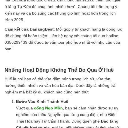
mà tôi chưa từng đọc ở đâu. Chỉ mong lần sau có thêm thời gian
ở lăng Tự Đức để chụp ảnh nhiều hơn”. Chúng tôi trân trọng ý
kiến này và đã bổ sung các khung giờ linh hoạt hơn trong lịch
trình 2025.
Cam kết của DanangBest
: Mỗi góp ý từ khách hàng là động lực
để chúng tôi hoàn thiện. Liên hệ ngay với chúng tôi qua hotline
0356299439 để được tư vấn tour phù hợp nhất với nhu cầu của
bạn!
Những Hoạt Động Không Thể Bỏ Qua Ở Huế
Huế là nơi bạn có thể vừa đắm mình trong lịch sử, vừa tận
hưởng thiên nhiên và văn hóa bản địa. Dưới đây là những trải
nghiệm mà bất kỳ du khách nào cũng nên thử:
Bước Vào Kinh Thành Huế
Vượt qua
cổng Ngọ Môn
, bạn sẽ cảm nhận được sự uy
nghiêm của triều Nguyễn qua từng cung điện, như Điện
Thái Hòa hay Tử Cấm Thành. Đừng quên ghé
Bảo tàng
Cổ vật Hoàng gia
, nơi lưu giữ những báu vật tinh xảo từ