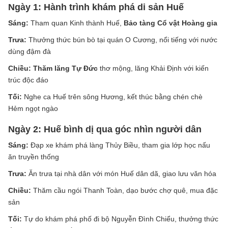
Ngày 1: Hành trình khám phá di sản Huế
Sáng:
Tham quan Kinh thành Huế,
Bảo tàng Cổ vật Hoàng gia
Trưa:
Thưởng thức bún bò tại quán O Cương, nổi tiếng với nước
dùng đậm đà
Chiều:
Thăm lăng Tự Đức
thơ mộng, lăng Khải Định với kiến
trúc độc đáo
Tối:
Nghe ca Huế trên sông Hương, kết thúc bằng chén chè
Hẻm ngọt ngào
Ngày 2: Huế bình dị qua góc nhìn người dân
Sáng:
Đạp xe khám phá làng Thủy Biều, tham gia lớp học nấu
ăn truyền thống
Trưa:
Ăn trưa tại nhà dân với món Huế dân dã, giao lưu văn hóa
Chiều:
Thăm cầu ngói Thanh Toàn, dạo bước chợ quê, mua đặc
sản
Tối:
Tự do khám phá phố đi bộ Nguyễn Đình Chiểu, thưởng thức