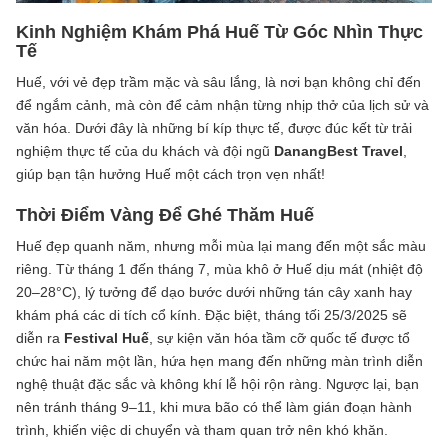
Kinh Nghiệm Khám Phá Huế Từ Góc Nhìn Thực
Tế
Huế, với vẻ đẹp trầm mặc và sâu lắng, là nơi bạn không chỉ đến
để ngắm cảnh, mà còn để cảm nhận từng nhịp thở của lịch sử và
văn hóa. Dưới đây là những bí kíp thực tế, được đúc kết từ trải
nghiệm thực tế của du khách và đội ngũ
DanangBest Travel
,
giúp bạn tận hưởng Huế một cách trọn vẹn nhất!
Thời Điểm Vàng Để Ghé Thăm Huế
Huế đẹp quanh năm, nhưng mỗi mùa lại mang đến một sắc màu
riêng. Từ tháng 1 đến tháng 7, mùa khô ở Huế dịu mát (nhiệt độ
20–28°C), lý tưởng để dạo bước dưới những tán cây xanh hay
khám phá các di tích cổ kính. Đặc biệt, tháng tối 25/3/2025 sẽ
diễn ra
Festival Huế
, sự kiện văn hóa tầm cỡ quốc tế được tổ
chức hai năm một lần, hứa hẹn mang đến những màn trình diễn
nghệ thuật đặc sắc và không khí lễ hội rộn ràng. Ngược lại, bạn
nên tránh tháng 9–11, khi mưa bão có thể làm gián đoạn hành
trình, khiến việc di chuyển và tham quan trở nên khó khăn.