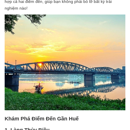
hợp cả hai điểm đến, giúp bạn không phải bỏ lỡ bất kỳ trải
nghiệm nào!
Khám Phá Điểm Đến Gần Huế
1. Làng Thủy Biều