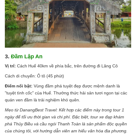
3.
Đầm Lập An
Vị trí:
Cách Huế 40km về phía bắc, trên đường đi Lăng Cô
Cách di chuyển: Ô tô (45 phút)
Điểm nổi bật:
Vùng đầm phá tuyệt đẹp được mệnh danh là
"tuyệt tình cốc" của Huế. Thưởng thức hải sản tươi ngon tại các
quán ven đầm là trải nghiệm khó quên.
Mẹo từ DanangBest Travel: Kết hợp các điểm này trong tour 1
ngày để tối ưu thời gian và chi phí. Đặc biệt, tour xe đạp khám
phá Thủy Biều và cầu ngói Thanh Toàn là sản phẩm độc quyền
của chúng tôi, với hướng dẫn viên am hiểu văn hóa địa phương.