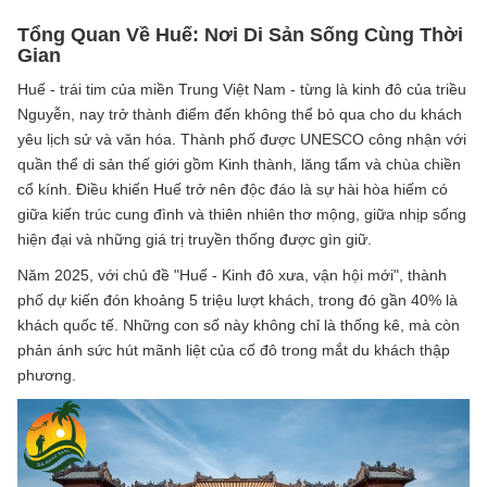
Tổng Quan Về Huế: Nơi Di Sản Sống Cùng Thời
Gian
Huế - trái tim của miền Trung Việt Nam - từng là kinh đô của triều
Nguyễn, nay trở thành điểm đến không thể bỏ qua cho du khách
yêu lịch sử và văn hóa. Thành phố được UNESCO công nhận với
quần thể di sản thế giới gồm Kinh thành, lăng tẩm và chùa chiền
cổ kính. Điều khiến Huế trở nên độc đáo là sự hài hòa hiếm có
giữa kiến trúc cung đình và thiên nhiên thơ mộng, giữa nhịp sống
hiện đại và những giá trị truyền thống được gìn giữ.
Năm 2025, với chủ đề "Huế - Kinh đô xưa, vận hội mới", thành
phố dự kiến đón khoảng 5 triệu lượt khách, trong đó gần 40% là
khách quốc tế. Những con số này không chỉ là thống kê, mà còn
phản ánh sức hút mãnh liệt của cố đô trong mắt du khách thập
phương.