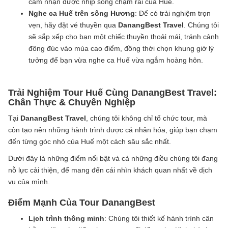
cảm nhận được nhịp sống chậm rãi của Huế.
Nghe ca Huế trên sông Hương
: Để có trải nghiệm trọn
vẹn, hãy đặt vé thuyền qua
DanangBest Travel
. Chúng tôi
sẽ sắp xếp cho bạn một chiếc thuyền thoải mái, tránh cảnh
đông đúc vào mùa cao điểm, đồng thời chọn khung giờ lý
tưởng để bạn vừa nghe ca Huế vừa ngắm hoàng hôn.
Trải Nghiệm Tour Huế Cùng DanangBest Travel:
Chân Thực & Chuyên Nghiệp
Tại
DanangBest Travel
, chúng tôi không chỉ tổ chức tour, mà
còn tạo nên những hành trình được cá nhân hóa, giúp bạn chạm
đến từng góc nhỏ của Huế một cách sâu sắc nhất.
Dưới đây là những điểm nổi bật và cả những điều chúng tôi đang
nỗ lực cải thiện, để mang đến cái nhìn khách quan nhất về dịch
vụ của mình.
Điểm Mạnh Của Tour DanangBest
Lịch trình thông minh
: Chúng tôi thiết kế hành trình cân