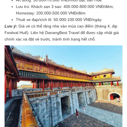
Ăn uống: 30.000-70.000 VNĐ/món đặc sản Huế
Lưu trú: Khách sạn 3 sao: 400.000-800.000 VNĐ/đêm;
Homestay: 200.000-500.000 VNĐ/đêm
Thuê xe đạp/xích lô: 50.000-100.000 VNĐ/ngày
Lưu ý:
Giá vé có thể tăng nhẹ vào mùa cao điểm (tháng 4, dịp
Festival Huế). Liên hệ DanangBest Travel để được cập nhật giá
chính xác và đặt vé trước, tránh tình trạng hết chỗ.