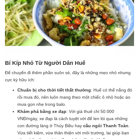
Bí Kíp Nhỏ Từ Người Dân Huế
Để chuyến đi thêm phần suôn sẻ, đây là những mẹo nhỏ nhưng
cực kỳ hữu ích:
Chuẩn bị cho thời tiết thất thường
: Huế có thể nắng đó
rồi mưa đó, nên luôn mang theo một chiếc ô nhỏ hoặc áo
mưa gọn nhẹ trong balo.
Khám phá bằng xe đạp
: Với giá thuê chỉ 50.000
VNĐ/ngày, xe đạp là cách tuyệt vời để len lỏi qua những
con đường làng ở Thủy Biều hay
cầu ngói Thanh Toàn
.
Vừa tiết kiệm, vừa thân thiện với môi trường, lại giúp bạn