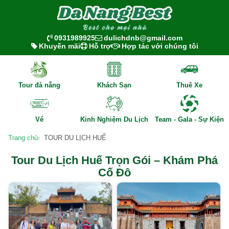
0931989925
dulichdnb@gmail.com
Khuyến mãi
Hỗ trợ
Hợp tác với chúng tôi
Tour đà nẵng
Khách Sạn
Thuê Xe
Vé
Kinh Nghiệm Du Lịch
Team - Gala - Sự Kiện
Trang chủ
TOUR DU LỊCH HUẾ
Tour Du Lịch Huế Trọn Gói – Khám Phá
Cố Đô