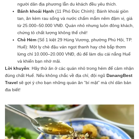
người dân địa phương lẫn du khách đều yêu thích.
Bánh khoái Hạnh
(11 Phó Đức Chính): Bánh khoái giòn
tan, ăn kèm rau sống và nước chấm mắm nêm đậm vị, giá
từ 25.000–50.000 VNĐ. Quán nhỏ nhưng luôn đông khách,
chứng tỏ chất lượng không thể chê!
Chè Hẻm
(Số 1 kiệt 29 Hùng Vương, phường Phú Hội, TP.
Huế): Một ly chè đậu ván ngọt thanh hay chè bắp thơm
lừng chỉ 10.000–20.000 VNĐ, đủ để làm dịu cái nắng Huế
và khiến bạn nhớ mãi.
Lời khuyên
: Hãy thử ăn ở các quán nhỏ trong hẻm để cảm nhận
đúng chất Huế. Nếu không chắc về địa chỉ, đội ngũ
DanangBest
Travel
sẽ gợi ý cho bạn những quán ăn “bí mật” mà chỉ dân bản
địa biết!