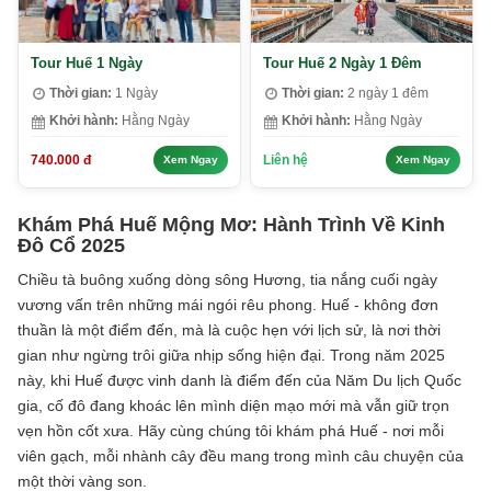
Tour Huế 1 Ngày
Tour Huế 2 Ngày 1 Đêm
Thời gian:
1 Ngày
Thời gian:
2 ngày 1 đêm
Khởi hành:
Hằng Ngày
Khởi hành:
Hằng Ngày
740.000 đ
Liên hệ
Xem Ngay
Xem Ngay
Khám Phá Huế Mộng Mơ: Hành Trình Về Kinh
Đô Cổ 2025
Chiều tà buông xuống dòng sông Hương, tia nắng cuối ngày
vương vấn trên những mái ngói rêu phong. Huế - không đơn
thuần là một điểm đến, mà là cuộc hẹn với lịch sử, là nơi thời
gian như ngừng trôi giữa nhịp sống hiện đại. Trong năm 2025
này, khi Huế được vinh danh là điểm đến của Năm Du lịch Quốc
gia, cố đô đang khoác lên mình diện mạo mới mà vẫn giữ trọn
vẹn hồn cốt xưa. Hãy cùng chúng tôi khám phá Huế - nơi mỗi
viên gạch, mỗi nhành cây đều mang trong mình câu chuyện của
một thời vàng son.