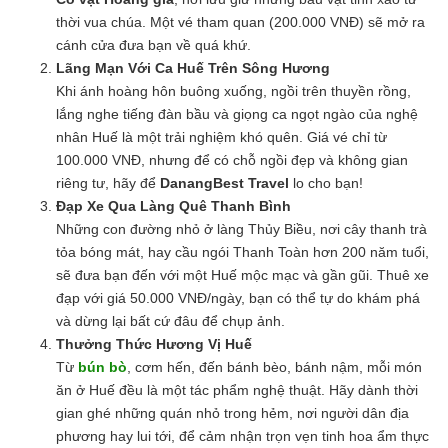
thời vua chúa. Một vé tham quan (200.000 VNĐ) sẽ mở ra
cánh cửa đưa bạn về quá khứ.
Lãng Mạn Với Ca Huế Trên Sông Hương
Khi ánh hoàng hôn buông xuống, ngồi trên thuyền rồng,
lắng nghe tiếng đàn bầu và giọng ca ngọt ngào của nghệ
nhân Huế là một trải nghiệm khó quên. Giá vé chỉ từ
100.000 VNĐ, nhưng để có chỗ ngồi đẹp và không gian
riêng tư, hãy để
DanangBest Travel
lo cho bạn!
Đạp Xe Qua Làng Quê Thanh Bình
Những con đường nhỏ ở làng Thủy Biều, nơi cây thanh trà
tỏa bóng mát, hay cầu ngói Thanh Toàn hơn 200 năm tuổi,
sẽ đưa bạn đến với một Huế mộc mạc và gần gũi. Thuê xe
đạp với giá 50.000 VNĐ/ngày, bạn có thể tự do khám phá
và dừng lại bất cứ đâu để chụp ảnh.
Thưởng Thức Hương Vị Huế
Từ
bún bò
, cơm hến, đến bánh bèo, bánh nậm, mỗi món
ăn ở Huế đều là một tác phẩm nghệ thuật. Hãy dành thời
gian ghé những quán nhỏ trong hẻm, nơi người dân địa
phương hay lui tới, để cảm nhận trọn vẹn tinh hoa ẩm thực