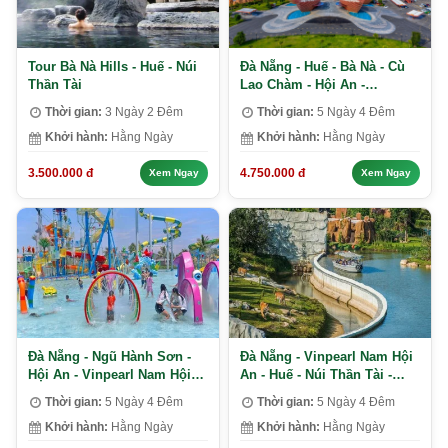
Tour Bà Nà Hills - Huế - Núi
Đà Nẵng - Huế - Bà Nà - Cù
Thần Tài
Lao Chàm - Hội An -
Vinpearl Nam Hội An
Thời gian:
3 Ngày 2 Đêm
Thời gian:
5 Ngày 4 Đêm
Khởi hành:
Hằng Ngày
Khởi hành:
Hằng Ngày
3.500.000 đ
4.750.000 đ
Xem Ngay
Xem Ngay
Đà Nẵng - Ngũ Hành Sơn -
Đà Nẵng - Vinpearl Nam Hội
Hội An - Vinpearl Nam Hội
An - Huế - Núi Thần Tài -
An - Bà Nà - Núi Thần Tài -
Rừng dừa bảy mẫu
Thời gian:
5 Ngày 4 Đêm
Thời gian:
5 Ngày 4 Đêm
Huế
Khởi hành:
Hằng Ngày
Khởi hành:
Hằng Ngày