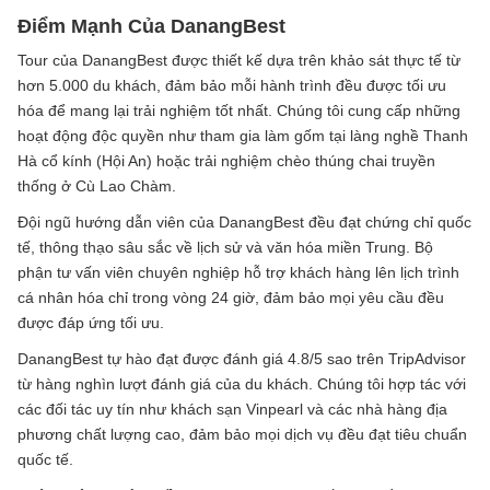
Điểm Mạnh Của DanangBest
Tour của DanangBest được thiết kế dựa trên khảo sát thực tế từ
hơn 5.000 du khách, đảm bảo mỗi hành trình đều được tối ưu
hóa để mang lại trải nghiệm tốt nhất. Chúng tôi cung cấp những
hoạt động độc quyền như tham gia làm gốm tại làng nghề Thanh
Hà cổ kính (Hội An) hoặc trải nghiệm chèo thúng chai truyền
thống ở Cù Lao Chàm.
Đội ngũ hướng dẫn viên của DanangBest đều đạt chứng chỉ quốc
tế, thông thạo sâu sắc về lịch sử và văn hóa miền Trung. Bộ
phận tư vấn viên chuyên nghiệp hỗ trợ khách hàng lên lịch trình
cá nhân hóa chỉ trong vòng 24 giờ, đảm bảo mọi yêu cầu đều
được đáp ứng tối ưu.
DanangBest tự hào đạt được đánh giá 4.8/5 sao trên TripAdvisor
từ hàng nghìn lượt đánh giá của du khách. Chúng tôi hợp tác với
các đối tác uy tín như khách sạn Vinpearl và các nhà hàng địa
phương chất lượng cao, đảm bảo mọi dịch vụ đều đạt tiêu chuẩn
quốc tế.