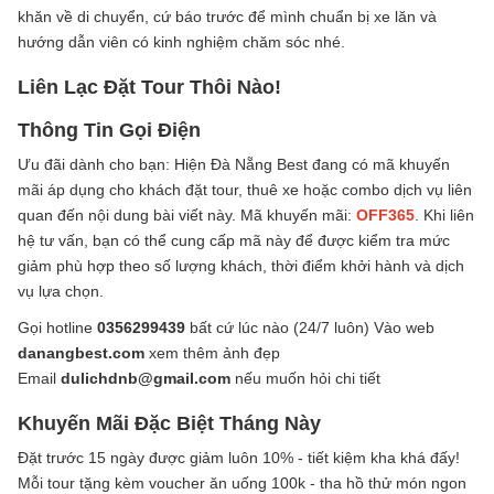
khăn về di chuyển, cứ báo trước để mình chuẩn bị xe lăn và
hướng dẫn viên có kinh nghiệm chăm sóc nhé.
Liên Lạc Đặt Tour Thôi Nào!
Thông Tin Gọi Điện
Ưu đãi dành cho bạn: Hiện Đà Nẵng Best đang có mã khuyến
mãi áp dụng cho khách đặt tour, thuê xe hoặc combo dịch vụ liên
quan đến nội dung bài viết này. Mã khuyến mãi:
OFF365
. Khi liên
hệ tư vấn, bạn có thể cung cấp mã này để được kiểm tra mức
giảm phù hợp theo số lượng khách, thời điểm khởi hành và dịch
vụ lựa chọn.
Gọi hotline
0356299439
bất cứ lúc nào (24/7 luôn) Vào web
danangbest.com
xem thêm ảnh đẹp
Email
dulichdnb@gmail.com
nếu muốn hỏi chi tiết
Khuyến Mãi Đặc Biệt Tháng Này
Đặt trước 15 ngày được giảm luôn 10% - tiết kiệm kha khá đấy!
Mỗi tour tặng kèm voucher ăn uống 100k - tha hồ thử món ngon