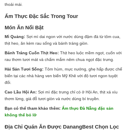
thoải mái.
Ẩm Thực Đặc Sắc Trong Tour
Món Ăn Nổi Bật
Mì Quảng:
Sợi mì dai ngon với nước dùng đậm đà từ tôm cua,
thịt heo, ăn kèm rau sống và bánh tráng giòn.
Bánh Tráng Cuốn Thịt Heo:
Thịt heo luộc mềm ngọt, cuốn với
rau thơm tươi mát và chấm mắm nêm chua ngọt đặc trưng.
Hải Sản Tươi Sống:
Tôm hùm, mực nướng, ghẹ hấp được chế
biến tại các nhà hàng ven biển Mỹ Khê với độ tươi ngon tuyệt
đối.
Cao Lầu Hội An:
Sợi mì đặc trưng chỉ có ở Hội An, thịt xá xíu
thơm lừng, giá đỗ tươi giòn và nước dùng bí truyền.
Bạn có thể tham khảo thêm:
Ẩm thực Đà Nẵng đặc sản
không thể bỏ lỡ
Địa Chỉ Quán Ăn Được DanangBest Chọn Lọc