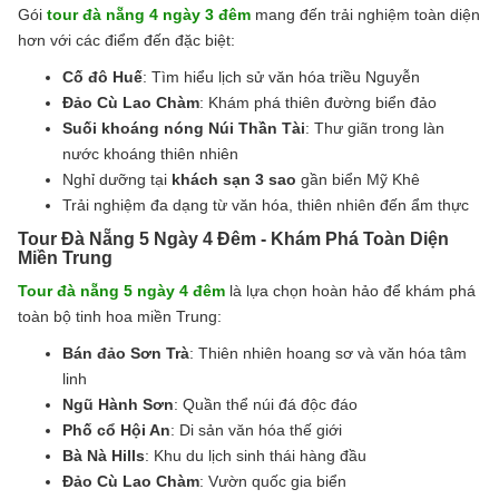
Gói
tour đà nẵng 4 ngày 3 đêm
mang đến trải nghiệm toàn diện
hơn với các điểm đến đặc biệt:
Cố đô Huế
: Tìm hiểu lịch sử văn hóa triều Nguyễn
Đảo Cù Lao Chàm
: Khám phá thiên đường biển đảo
Suối khoáng nóng Núi Thần Tài
: Thư giãn trong làn
nước khoáng thiên nhiên
Nghỉ dưỡng tại
khách sạn 3 sao
gần biển Mỹ Khê
Trải nghiệm đa dạng từ văn hóa, thiên nhiên đến ẩm thực
Tour Đà Nẵng 5 Ngày 4 Đêm - Khám Phá Toàn Diện
Miền Trung
Tour đà nẵng 5 ngày 4 đêm
là lựa chọn hoàn hảo để khám phá
toàn bộ tinh hoa miền Trung:
Bán đảo Sơn Trà
: Thiên nhiên hoang sơ và văn hóa tâm
linh
Ngũ Hành Sơn
: Quần thể núi đá độc đáo
Phố cổ Hội An
: Di sản văn hóa thế giới
Bà Nà Hills
: Khu du lịch sinh thái hàng đầu
Đảo Cù Lao Chàm
: Vườn quốc gia biển