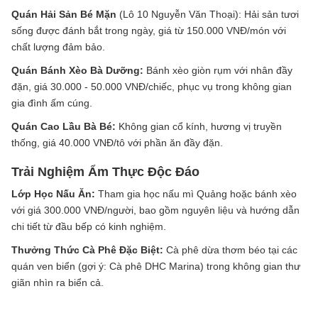
Quán Hải Sản Bé Mặn
(Lô 10 Nguyễn Văn Thoại): Hải sản tươi
sống được đánh bắt trong ngày, giá từ 150.000 VNĐ/món với
chất lượng đảm bảo.
Quán Bánh Xèo Bà Dưỡng:
Bánh xèo giòn rụm với nhân đầy
đặn, giá 30.000 - 50.000 VNĐ/chiếc, phục vụ trong không gian
gia đình ấm cúng.
Quán Cao Lầu Bà Bé:
Không gian cổ kính, hương vị truyền
thống, giá 40.000 VNĐ/tô với phần ăn đầy đặn.
Trải Nghiệm Ẩm Thực Độc Đáo
Lớp Học Nấu Ăn:
Tham gia học nấu mì Quảng hoặc bánh xèo
với giá 300.000 VNĐ/người, bao gồm nguyên liệu và hướng dẫn
chi tiết từ đầu bếp có kinh nghiệm.
Thưởng Thức Cà Phê Đặc Biệt:
Cà phê dừa thơm béo tại các
quán ven biển (gợi ý: Cà phê DHC Marina) trong không gian thư
giãn nhìn ra biển cả.