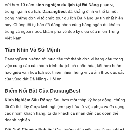
Với hơn 10 năm
kinh nghiệm du lịch tại Đà Nẵng
phục vụ
trong ngành du lịch,
DanangBest
đã khẳng định vị thế là một
trong những đơn vị tổ chức tour du lịch Đà Nẵng uy tín nhất hiện
nay. Chúng tôi tự hào đã đồng hành cùng hàng ngàn du khách
trong và ngoài nước khám phá vẻ đẹp kỳ diệu của miền Trung
Việt Nam.
Tầm Nhìn Và Sứ Mệnh
DanangBest hướng tới mục tiêu trở thành đơn vị hàng đầu trong
việc cung cấp các hành trình du lịch cá nhân hóa, kết hợp hoàn
hảo giữa văn hóa lịch sử, thiên nhiên hùng vĩ và ẩm thực đặc sắc
của vùng đất Đà Nẵng - Hội An.
Điểm Nổi Bật Của DanangBest
Kinh Nghiệm Sâu Rộng:
Sau hơn một thập kỷ hoạt động, chúng
tôi đã tích lũy được kinh nghiệm quý báu từ việc phục vụ đa dạng
các nhóm khách hàng, từ du khách cá nhân đến các đoàn thể
doanh nghiệp.
Đội Ngũ Chuyên Nghiệp:
Các hướng dẫn viên của DanangBest