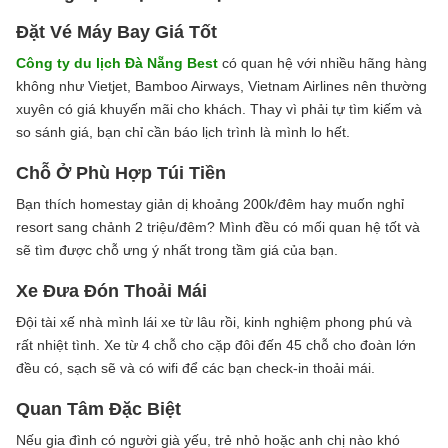
Đặt Vé Máy Bay Giá Tốt
Công ty du lịch Đà Nẵng Best
có quan hệ với nhiều hãng hàng
không như Vietjet, Bamboo Airways, Vietnam Airlines nên thường
xuyên có giá khuyến mãi cho khách. Thay vì phải tự tìm kiếm và
so sánh giá, bạn chỉ cần báo lịch trình là mình lo hết.
Chỗ Ở Phù Hợp Túi Tiền
Bạn thích homestay giản dị khoảng 200k/đêm hay muốn nghỉ
resort sang chảnh 2 triệu/đêm? Mình đều có mối quan hệ tốt và
sẽ tìm được chỗ ưng ý nhất trong tầm giá của bạn.
Xe Đưa Đón Thoải Mái
Đội tài xế nhà mình lái xe từ lâu rồi, kinh nghiệm phong phú và
rất nhiệt tình. Xe từ 4 chỗ cho cặp đôi đến 45 chỗ cho đoàn lớn
đều có, sạch sẽ và có wifi để các bạn check-in thoải mái.
Quan Tâm Đặc Biệt
Nếu gia đình có người già yếu, trẻ nhỏ hoặc anh chị nào khó