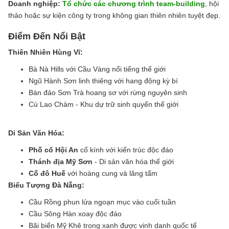
Doanh nghiệp:
Tổ chức các chương trình team-building
, hội
thảo hoặc sự kiện công ty trong không gian thiên nhiên tuyệt đẹp.
Điểm Đến Nổi Bật
Thiên Nhiên Hùng Vĩ:
Bà Nà Hills với Cầu Vàng nổi tiếng thế giới
Ngũ Hành Sơn linh thiêng với hang động kỳ bí
Bán đảo Sơn Trà hoang sơ với rừng nguyên sinh
Cù Lao Chàm - Khu dự trữ sinh quyển thế giới
Di Sản Văn Hóa:
Phố cổ Hội An
cổ kính với kiến trúc độc đáo
Thánh địa Mỹ Sơn
- Di sản văn hóa thế giới
Cố đô Huế
với hoàng cung và lăng tẩm
Biểu Tượng Đà Nẵng:
Cầu Rồng phun lửa ngoạn mục vào cuối tuần
Cầu Sông Hàn xoay độc đáo
Bãi biển Mỹ Khê trong xanh được vinh danh quốc tế