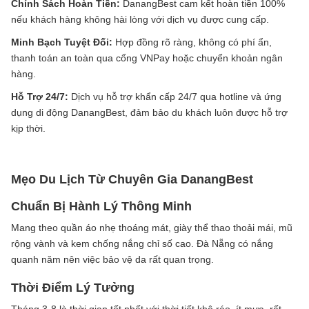
Chính Sách Hoàn Tiền:
DanangBest cam kết hoàn tiền 100%
nếu khách hàng không hài lòng với dịch vụ được cung cấp.
Minh Bạch Tuyệt Đối:
Hợp đồng rõ ràng, không có phí ẩn,
thanh toán an toàn qua cổng VNPay hoặc chuyển khoản ngân
hàng.
Hỗ Trợ 24/7:
Dịch vụ hỗ trợ khẩn cấp 24/7 qua hotline và ứng
dụng di động DanangBest, đảm bảo du khách luôn được hỗ trợ
kịp thời.
Mẹo Du Lịch Từ Chuyên Gia DanangBest
Chuẩn Bị Hành Lý Thông Minh
Mang theo quần áo nhẹ thoáng mát, giày thể thao thoải mái, mũ
rộng vành và kem chống nắng chỉ số cao. Đà Nẵng có nắng
quanh năm nên việc bảo vệ da rất quan trọng.
Thời Điểm Lý Tưởng
Tháng 3-8 là thời gian tốt nhất với thời tiết khô ráo, ít mưa, rất