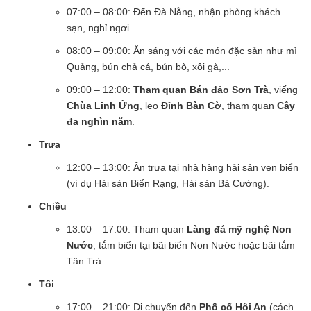
07:00 – 08:00: Đến Đà Nẵng, nhận phòng khách
sạn, nghỉ ngơi.
08:00 – 09:00: Ăn sáng với các món đặc sản như mì
Quảng, bún chả cá, bún bò, xôi gà,...
09:00 – 12:00:
Tham quan Bán đảo Sơn Trà
, viếng
Chùa Linh Ứng
, leo
Đỉnh Bàn Cờ
, tham quan
Cây
đa nghìn năm
.
Trưa
12:00 – 13:00: Ăn trưa tại nhà hàng hải sản ven biển
(ví dụ Hải sản Biển Rạng, Hải sản Bà Cường).
Chiều
13:00 – 17:00: Tham quan
Làng đá mỹ nghệ Non
Nước
, tắm biển tại bãi biển Non Nước hoặc bãi tắm
Tân Trà.
Tối
17:00 – 21:00: Di chuyển đến
Phố cổ Hội An
(cách