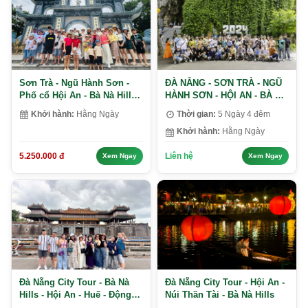
Sơn Trà - Ngũ Hành Sơn -
ĐÀ NẴNG - SƠN TRÀ - NGŨ
Phố cổ Hội An - Bà Nà Hills -
HÀNH SƠN - HỘI AN - BÀ NÀ
Huế - Động Phong Nha
HILLS - CÙ LAO CHÀM -
Khởi hành:
Hằng Ngày
Thời gian:
5 Ngày 4 đêm
KINH THÀNH HUẾ
Khởi hành:
Hằng Ngày
5.250.000 đ
Liên hệ
Xem Ngay
Xem Ngay
Đà Nẵng City Tour - Bà Nà
Đà Nẵng City Tour - Hội An -
Hills - Hội An - Huế - Động
Núi Thần Tài - Bà Nà Hills
Phong Nha