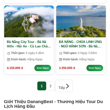
Đà Nẵng City Tour - Bà Nà
ĐÀ NẴNG - CHÙA LINH ỨNG
Hills - Hội An - Cù Lao Chàm
- NGŨ HÀNH SƠN - Bà Nà
- Huế
Hills - Hội An - Huế
Thời gian:
5 ngày 4 đêm
Thời gian:
4 Ngày 3 Đêm
Khởi hành:
Hằng Ngày
Khởi hành:
Hằng Ngày
4.150.000 đ
3.350.000 đ
Xem Ngay
Xem Ngay
1
2
Tiếp
Giới Thiệu DanangBest - Thương Hiệu Tour Du
Lịch Hàng Đầu