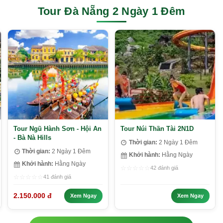
Tour Đà Nẵng 2 Ngày 1 Đêm
Tour Ngũ Hành Sơn - Hội An
Tour Núi Thần Tài 2N1D
- Bà Nà Hills
Thời gian:
2 Ngày 1 Đêm
Thời gian:
2 Ngày 1 Đêm
Khởi hành:
Hằng Ngày
Khởi hành:
Hằng Ngày
☆
☆
☆
☆
☆
42 đánh giá
☆
☆
☆
☆
☆
41 đánh giá
2.150.000 đ
Xem Ngay
Xem Ngay