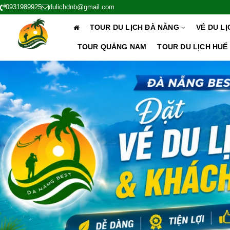
0931989925
dulichdnb@gmail.com
TOUR DU LỊCH ĐÀ NẴNG
VÉ DU L
TOUR QUẢNG NAM
TOUR DU LỊCH HUẾ