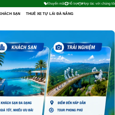
Khuyến mãi
Hỗ trợ
Hợp tác với chúng tôi
KHÁCH SẠN
THUÊ XE TỰ LÁI ĐÀ NẴNG