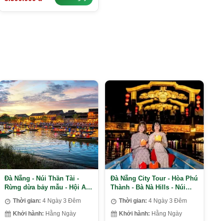
Đà Nẵng - Núi Thần Tài -
Đà Nẵng City Tour - Hòa Phú
Rừng dừa bảy mẫu - Hội An
Thành - Bà Nà Hills - Núi
- Bà Nà Hills - Ngũ Hành
Thần Tài - Hội An
Thời gian:
4 Ngày 3 Đêm
Thời gian:
4 Ngày 3 Đêm
Sơn
Khởi hành:
Hằng Ngày
Khởi hành:
Hằng Ngày