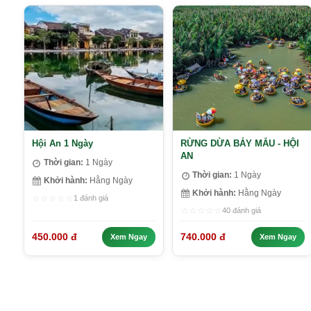
Hội An 1 Ngày
RỪNG DỪA BẢY MẪU - HỘI
AN
Thời gian:
1 Ngày
Thời gian:
1 Ngày
Khởi hành:
Hằng Ngày
Khởi hành:
Hằng Ngày
☆
☆
☆
☆
☆
1 đánh giá
☆
☆
☆
☆
☆
40 đánh giá
450.000 đ
740.000 đ
Xem Ngay
Xem Ngay