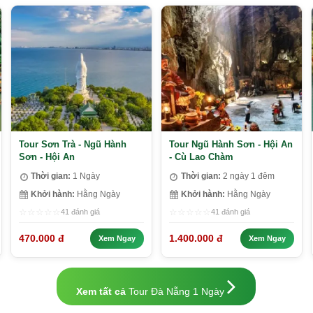
Tour Sơn Trà - Ngũ Hành
Tour Ngũ Hành Sơn - Hội An
Sơn - Hội An
- Cù Lao Chàm
Thời gian:
1 Ngày
Thời gian:
2 ngày 1 đêm
Khởi hành:
Hằng Ngày
Khởi hành:
Hằng Ngày
☆
☆
☆
☆
☆
☆
☆
☆
☆
☆
41 đánh giá
41 đánh giá
470.000 đ
1.400.000 đ
Xem Ngay
Xem Ngay
Xem tất cả
Tour Đà Nẵng 1 Ngày