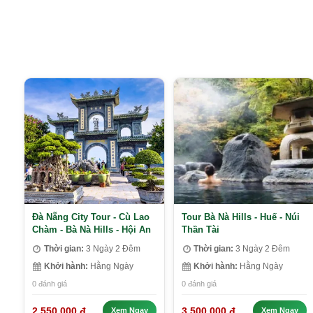
Đà Nẵng City Tour - Cù Lao
Tour Bà Nà Hills - Huế - Núi
Chàm - Bà Nà Hills - Hội An
Thần Tài
Thời gian:
3 Ngày 2 Đêm
Thời gian:
3 Ngày 2 Đêm
Khởi hành:
Hằng Ngày
Khởi hành:
Hằng Ngày
0 đánh giá
0 đánh giá
2.550.000 đ
3.500.000 đ
Xem Ngay
Xem Ngay