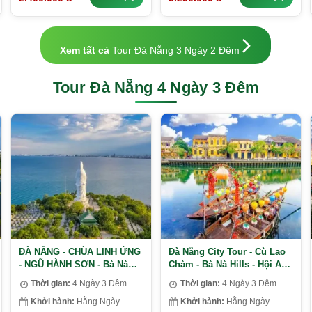
Xem tất cả
Tour Đà Nẵng 3 Ngày 2 Đêm
Tour Đà Nẵng 4 Ngày 3 Đêm
ĐÀ NẴNG - CHÙA LINH ỨNG
Đà Nẵng City Tour - Cù Lao
- NGŨ HÀNH SƠN - Bà Nà
Chàm - Bà Nà Hills - Hội An -
Hills - Hội An - Huế
Huế
Thời gian:
4 Ngày 3 Đêm
Thời gian:
4 Ngày 3 Đêm
Khởi hành:
Hằng Ngày
Khởi hành:
Hằng Ngày