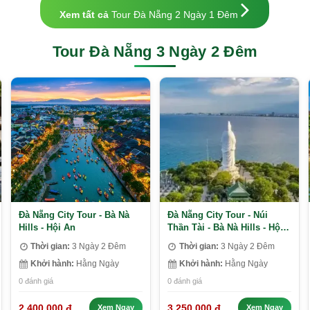
Xem tất cả
Tour Đà Nẵng 2 Ngày 1 Đêm
Tour Đà Nẵng 3 Ngày 2 Đêm
Đà Nẵng City Tour - Bà Nà
Đà Nẵng City Tour - Núi
Hills - Hội An
Thần Tài - Bà Nà Hills - Hội
An
Thời gian:
3 Ngày 2 Đêm
Thời gian:
3 Ngày 2 Đêm
Khởi hành:
Hằng Ngày
Khởi hành:
Hằng Ngày
0 đánh giá
0 đánh giá
2.400.000 đ
3.250.000 đ
Xem Ngay
Xem Ngay