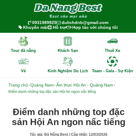
0931989925
dulichdnb@gmail.com
Khuyến mãi
Hỗ trợ
Hợp tác với chúng tôi
Tour đà nẵng
Khách Sạn
Thuê Xe
Vé
Kinh Nghiệm Du Lịch
Team - Gala - Sự Kiện
Trang chủ
Quảng Nam
Ẩm thực Hội An - Quảng Nam
›
›
›
Điểm danh những top đặc sản Hội An ngon nấc tiếng
Điểm danh những top đặc
sản Hội An ngon nấc tiếng
Tác giả:
Đà Nẵng Best
| Cập nhật:
12/03/2026