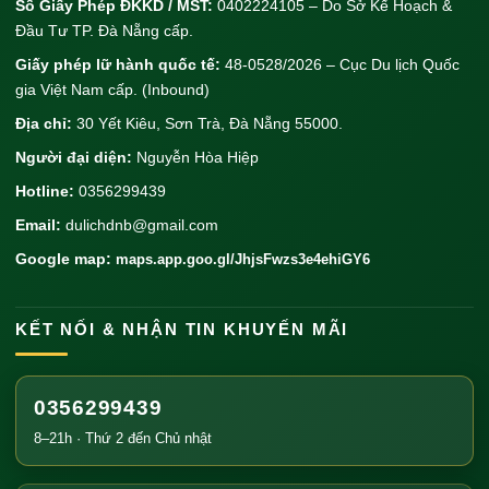
Số Giấy Phép ĐKKD / MST:
0402224105 – Do Sở Kế Hoạch &
Đầu Tư TP. Đà Nẵng cấp.
Giấy phép lữ hành quốc tế:
48-0528/2026 – Cục Du lịch Quốc
gia Việt Nam cấp. (Inbound)
Địa chỉ:
30 Yết Kiêu, Sơn Trà, Đà Nẵng 55000.
Người đại diện:
Nguyễn Hòa Hiệp
Hotline:
0356299439
Email:
dulichdnb@gmail.com
Google map:
maps.app.goo.gl/JhjsFwzs3e4ehiGY6
KẾT NỐI & NHẬN TIN KHUYẾN MÃI
0356299439
8–21h · Thứ 2 đến Chủ nhật