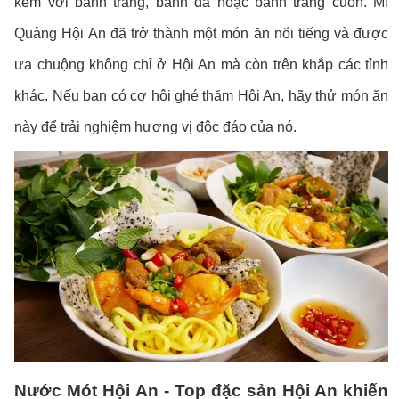
kèm với bánh tráng, bánh đa hoặc bánh tráng cuốn. Mì
Quảng Hội An đã trở thành một món ăn nổi tiếng và được
ưa chuộng không chỉ ở Hội An mà còn trên khắp các tỉnh
khác. Nếu bạn có cơ hội ghé thăm Hội An, hãy thử món ăn
này để trải nghiệm hương vị độc đáo của nó.
Nước Mót Hội An - Top đặc sản Hội An khiến