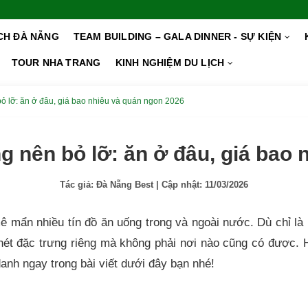
ỊCH ĐÀ NẴNG
TEAM BUILDING – GALA DINNER - SỰ KIỆN
TOUR NHA TRANG
KINH NGHIỆM DU LỊCH
 lỡ: ăn ở đâu, giá bao nhiêu và quán ngon 2026
 nên bỏ lỡ: ăn ở đâu, giá bao 
Tác giả:
Đà Nẵng Best
| Cập nhật:
11/03/2026
 mẩn nhiều tín đồ ăn uống trong và ngoài nước. Dù chỉ l
nét đặc trưng riêng mà không phải nơi nào cũng có được. 
nh ngay trong bài viết dưới đây bạn nhé!