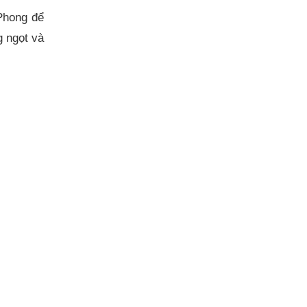
Phong để
g ngọt và