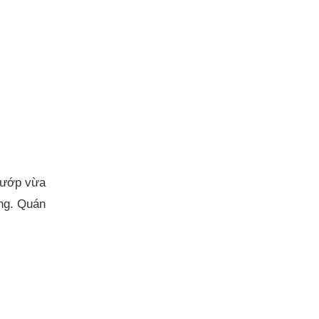
m ướp vừa
ộng. Quán