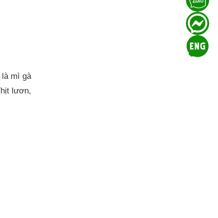
 là mì gà
hịt lươn,