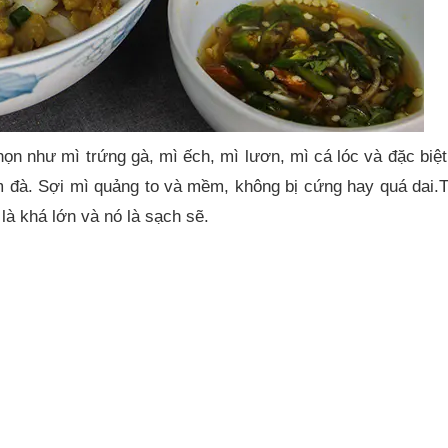
ọn như mì trứng gà, mì ếch, mì lươn, mì cá lóc và đặc biệt
 đà. Sợi mì quảng to và mềm, không bị cứng hay quá dai.T
là khá lớn và nó là sạch sẽ.