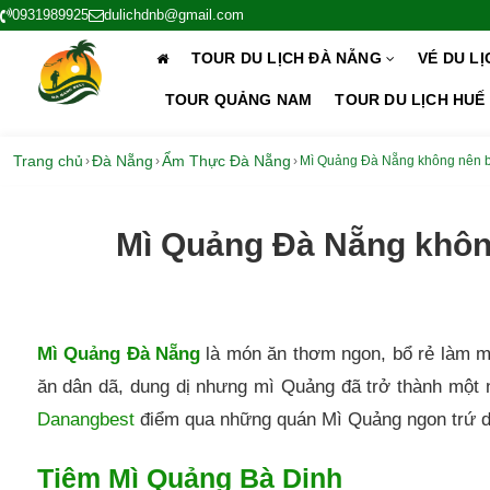
0931989925
dulichdnb@gmail.com
TOUR DU LỊCH ĐÀ NẴNG
VÉ DU L
TOUR QUẢNG NAM
TOUR DU LỊCH HUẾ
Trang chủ
Đà Nẵng
Ẩm Thực Đà Nẵng
›
›
›
Mì Quảng Đà Nẵng không nên bỏ
Mì Quảng Đà Nẵng không
Mì Quảng Đà Nẵng
là món ăn thơm ngon, bổ rẻ làm mê
ăn dân dã, dung dị nhưng mì Quảng đã trở thành một 
Danangbest
điểm qua những quán Mì Quảng ngon trứ da
Tiệm Mì Quảng Bà Dinh