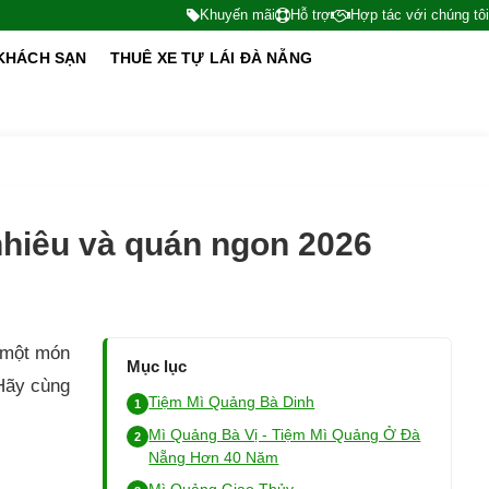
Khuyến mãi
Hỗ trợ
Hợp tác với chúng tôi
KHÁCH SẠN
THUÊ XE TỰ LÁI ĐÀ NẴNG
nhiêu và quán ngon 2026
à một món
Mục lục
Hãy cùng
Tiệm Mì Quảng Bà Dinh
Mì Quảng Bà Vị - Tiệm Mì Quảng Ở Đà
Nẵng Hơn 40 Năm