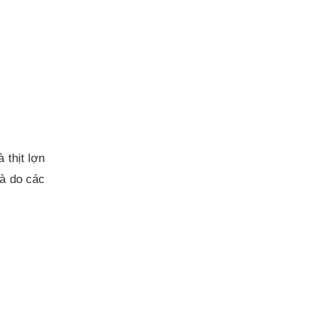
 thịt lợn
là do các