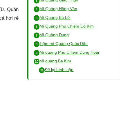
Mì Quảng Giao Thủy
Mì Quảng Hồng Vân
 Từ. Quán
Mì Quảng Bà Lữ
cả hơi rẻ
Mì Quảng Phú Chiêm Cô Kim
Mì Quảng Dung
Tiệm mì Quảng Quốc Dân
Mì quảng Phú Chiêm Dung Hoài
Mì quảng Ba Kim
Để lại bình luận