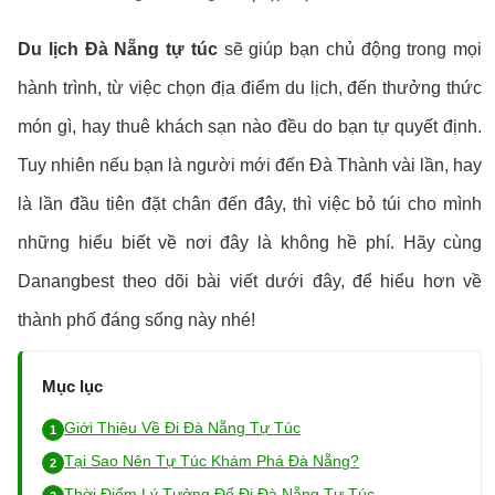
Du lịch Đà Nẵng tự túc
sẽ giúp bạn chủ động trong mọi
hành trình, từ việc chọn địa điểm du lịch, đến thưởng thức
món gì, hay thuê khách sạn nào đều do bạn tự quyết định.
Tuy nhiên nếu bạn là người mới đến Đà Thành vài lần, hay
là lần đầu tiên đặt chân đến đây, thì việc bỏ túi cho mình
những hiểu biết về nơi đây là không hề phí. Hãy cùng
Danangbest theo dõi bài viết dưới đây, để hiểu hơn về
thành phố đáng sống này nhé!
Mục lục
Giới Thiệu Về Đi Đà Nẵng Tự Túc
Tại Sao Nên Tự Túc Khám Phá Đà Nẵng?
Thời Điểm Lý Tưởng Để Đi Đà Nẵng Tự Túc