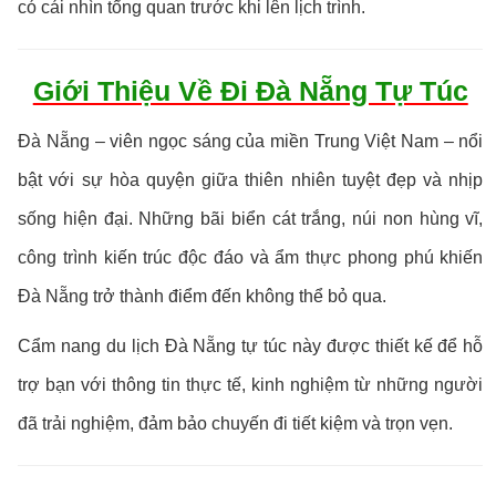
có cái nhìn tổng quan trước khi lên lịch trình.
Giới Thiệu Về Đi Đà Nẵng Tự Túc
Đà Nẵng – viên ngọc sáng của miền Trung Việt Nam – nổi
bật với sự hòa quyện giữa thiên nhiên tuyệt đẹp và nhịp
sống hiện đại. Những bãi biển cát trắng, núi non hùng vĩ,
công trình kiến trúc độc đáo và ẩm thực phong phú khiến
Đà Nẵng trở thành điểm đến không thể bỏ qua.
Cẩm nang du lịch Đà Nẵng tự túc này được thiết kế để hỗ
trợ bạn với thông tin thực tế, kinh nghiệm từ những người
đã trải nghiệm, đảm bảo chuyến đi tiết kiệm và trọn vẹn.