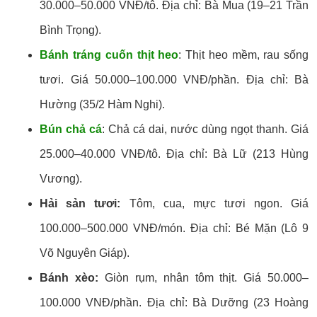
30.000–50.000 VNĐ/tô. Địa chỉ: Bà Mua (19–21 Trần
Bình Trọng).
Bánh tráng cuốn thịt heo
: Thịt heo mềm, rau sống
tươi. Giá 50.000–100.000 VNĐ/phần. Địa chỉ: Bà
Hường (35/2 Hàm Nghi).
Bún chả cá
: Chả cá dai, nước dùng ngọt thanh. Giá
25.000–40.000 VNĐ/tô. Địa chỉ: Bà Lữ (213 Hùng
Vương).
Hải sản tươi:
Tôm, cua, mực tươi ngon. Giá
100.000–500.000 VNĐ/món. Địa chỉ: Bé Mặn (Lô 9
Võ Nguyên Giáp).
Bánh xèo:
Giòn rụm, nhân tôm thịt. Giá 50.000–
100.000 VNĐ/phần. Địa chỉ: Bà Dưỡng (23 Hoàng