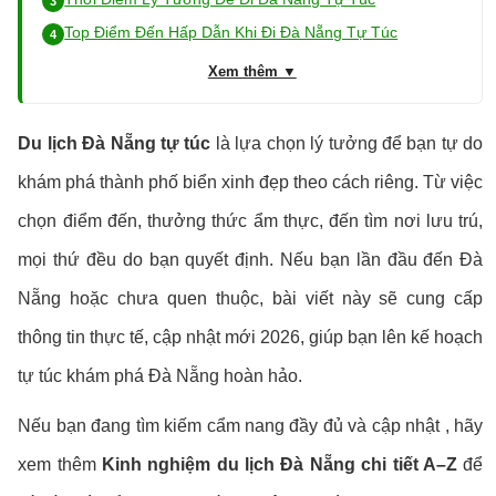
Top Điểm Đến Hấp Dẫn Khi Đi Đà Nẵng Tự Túc
Xem thêm ▼
Du lịch Đà Nẵng tự túc
là lựa chọn lý tưởng để bạn tự do
khám phá thành phố biển xinh đẹp theo cách riêng. Từ việc
chọn điểm đến, thưởng thức ẩm thực, đến tìm nơi lưu trú,
mọi thứ đều do bạn quyết định. Nếu bạn lần đầu đến Đà
Nẵng hoặc chưa quen thuộc, bài viết này sẽ cung cấp
thông tin thực tế, cập nhật mới 2026, giúp bạn lên kế hoạch
tự túc khám phá Đà Nẵng hoàn hảo.
Nếu bạn đang tìm kiếm cẩm nang đầy đủ và cập nhật , hãy
xem thêm
Kinh nghiệm du lịch Đà Nẵng chi tiết A–Z
để