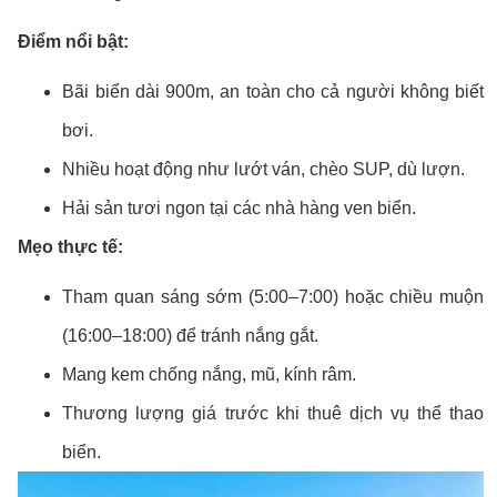
Điểm nổi bật:
Bãi biển dài 900m, an toàn cho cả người không biết
bơi.
Nhiều hoạt động như lướt ván, chèo SUP, dù lượn.
Hải sản tươi ngon tại các nhà hàng ven biển.
Mẹo thực tế:
Tham quan sáng sớm (5:00–7:00) hoặc chiều muộn
(16:00–18:00) để tránh nắng gắt.
Mang kem chống nắng, mũ, kính râm.
Thương lượng giá trước khi thuê dịch vụ thể thao
biển.