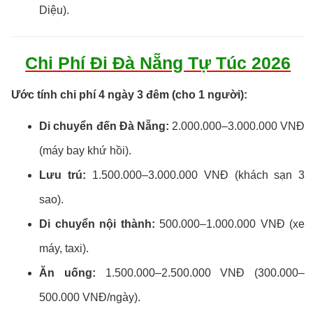
Diệu).
Chi Phí Đi Đà Nẵng Tự Túc 2026
Ước tính chi phí 4 ngày 3 đêm (cho 1 người):
Di chuyển đến Đà Nẵng:
2.000.000–3.000.000 VNĐ
(máy bay khứ hồi).
Lưu trú:
1.500.000–3.000.000 VNĐ (khách sạn 3
sao).
Di chuyển nội thành:
500.000–1.000.000 VNĐ (xe
máy, taxi).
Ăn uống:
1.500.000–2.500.000 VNĐ (300.000–
500.000 VNĐ/ngày).