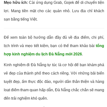
Mẹo hữu ích:
Cài ứng dụng Grab, Gojek để di chuyển tiện
lợi. Mang tiền mặt cho các quán nhỏ. Lưu địa chỉ khách
sạn bằng tiếng Việt.
Để xem toàn bộ hướng dẫn đầy đủ về địa điểm, chi phí,
lịch trình và mẹo tiết kiệm, bạn có thể tham khảo bài
tổng
hợp kinh nghiệm du lịch Đà Nẵng mới 2026
.
Kinh nghiệm đi Đà Nẵng tự túc là cơ hội để bạn khám phá
vẻ đẹp của thành phố theo cách riêng. Với những bãi biển
tuyệt đẹp, ẩm thực độc đáo, người dân thân thiện và hàng
loạt điểm tham quan hấp dẫn, Đà Nẵng chắc chắn sẽ mang
đến trải nghiệm khó quên.