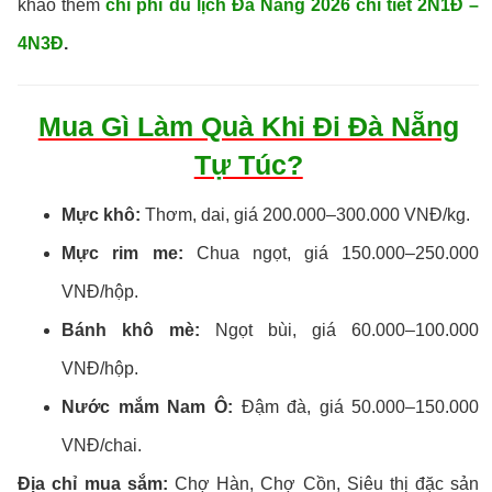
khảo thêm
chi phí du lịch Đà Nẵng 2026 chi tiết 2N1Đ –
4N3Đ
.
Mua Gì Làm Quà Khi Đi Đà Nẵng
Tự Túc?
Mực khô:
Thơm, dai, giá 200.000–300.000 VNĐ/kg.
Mực rim me:
Chua ngọt, giá 150.000–250.000
VNĐ/hộp.
Bánh khô mè:
Ngọt bùi, giá 60.000–100.000
VNĐ/hộp.
Nước mắm Nam Ô:
Đậm đà, giá 50.000–150.000
VNĐ/chai.
Địa chỉ mua sắm:
Chợ Hàn, Chợ Cồn, Siêu thị đặc sản