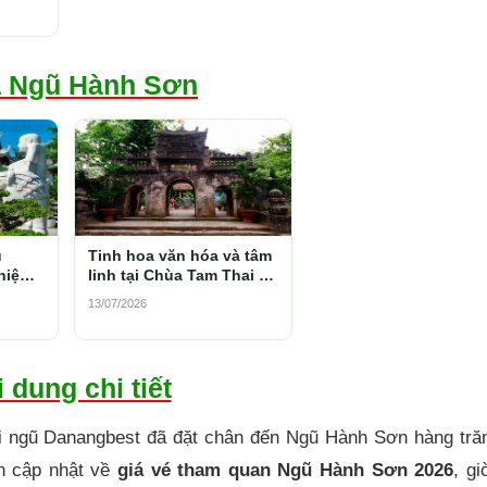
 Ngũ Hành Sơn
ũ
Tinh hoa văn hóa và tâm
hiệm
linh tại Chùa Tam Thai -
ử và
Ngũ Hành Sơn
13/07/2026
 dung chi tiết
ội ngũ Danangbest đã đặt chân đến Ngũ Hành Sơn hàng tră
in cập nhật về
giá vé tham quan Ngũ Hành Sơn 2026
, g