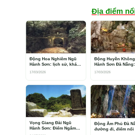
Địa điểm nổ
Động Hoa Nghiêm Ngũ
Động Huyền Không
Hành Sơn: lịch sử, khám
Hành Sơn Đà Nẵng: 
phá, kinh nghiệm 2026
sử, giờ mở cửa và 
17/03/2026
17/03/2026
nghiệm 2026
Vọng Giang Đài Ngũ
Động Âm Phủ Đà N
Hành Sơn: Điểm Ngắm
đường đi, điểm nổi
Cảnh Từ Đỉnh Thủy Sơn
và kinh nghiệm th