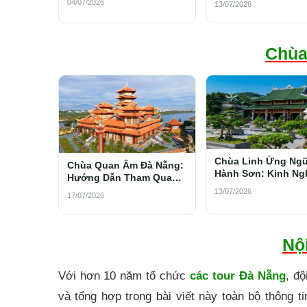
04/07/2026
13/07/2026
quan 2026
Chùa
Chùa Linh Ứng Ng
Chùa Quan Âm Đà Nẵng:
Hành Sơn: Kinh Ng
Hướng Dẫn Tham Quan
Tham Quan, Lịch S
Dưới Chân Núi Kim Sơn
13/07/2026
17/07/2026
Lưu Ý Thực Tế
Nội
Với hơn 10 năm tổ chức
các tour Đà Nẵng
, đ
và tổng hợp trong bài viết này toàn bộ thông t