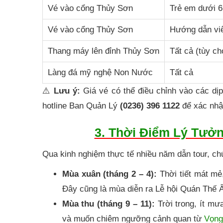
Vé vào cổng Thủy Sơn
Trẻ em dưới 6 
Vé vào cổng Thủy Sơn
Hướng dẫn viê
Thang máy lên đỉnh Thủy Sơn
Tất cả (tùy ch
Làng đá mỹ nghệ Non Nước
Tất cả
⚠️
Lưu ý:
Giá vé có thể điều chỉnh vào các dị
hotline Ban Quản Lý
(0236) 396 1122
để xác nhận
3. Thời Điểm Lý Tưở
Qua kinh nghiệm thực tế nhiều năm dẫn tour, chú
Mùa xuân (tháng 2 – 4):
Thời tiết mát mẻ
Đây cũng là mùa diễn ra Lễ hội Quán Thế Â
Mùa thu (tháng 9 – 11):
Trời trong, ít mư
và muốn chiêm ngưỡng cảnh quan từ
Vọng