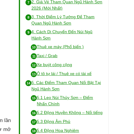
2. Giá Vé Tham Quan Ngũ Hành Sơn
2026 (Mới Nhất)
3. Thời Điểm Lý Tưởng Để Tham
Quan Ngũ Hành Sơn
4. Cách Di Chuyển Đến Núi Ngũ
Hành Sơn
Thuê xe máy (Phổ biến )
Taxi / Grab
Xe buýt công cộng
Ô tô tự lái / Thuê xe có tài xế
5. Các Điểm Tham Quan Nổi Bật Tại
Ngũ Hành Sơn
5.1 Leo Núi Thủy Sơn – Điểm
Nhấn Chính
5.2 Động Huyền Không – Nổi tiếng
m lần
5.3 Động Âm Phủ
iờ mở
5.4 Động Hoa Nghiêm