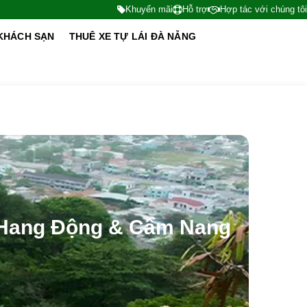
Khuyến mãi
Hỗ trợ
Hợp tác với chúng tôi
KHÁCH SẠN
THUÊ XE TỰ LÁI ĐÀ NẴNG
, Hang Động & Cẩm Nang