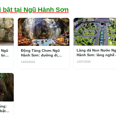
i bật tại Ngũ Hành Sơn
Làng đá Non Nước N
 Ngũ
Động Tàng Chơn Ngũ
Hành Sơn: làng nghề 
lịch
Hành Sơn: đường đi,
mỹ nghệ, mua gì 2026
kinh
chơi gì và kinh nghiệm
13/07/2026
14/03/2026
khám phá 2026
ẵng:
 bật
am