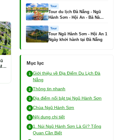
Tour
Tour du lịch Đà Nẵng - Ngũ
Hành Sơn - Hội An - Bà Nà
Hills
Tour
Tour Ngũ Hành Sơn - Hội An 1
Ngày khởi hành tại Đà Nẵng
gũ
Mục lục
đá
Giới thiệu về Địa Điểm Du Lịch Đà
Nẵng
Thông tin nhanh
Địa điểm nổi bật tại Ngũ Hành Sơn
Chùa Ngũ Hành Sơn
Nội dung chi tiết
1. Núi Ngũ Hành Sơn Là Gì? Tổng
Quan Cần Biết