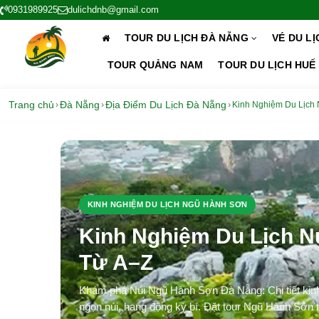
0931989925
dulichdnb@gmail.com
TOUR DU LỊCH ĐÀ NẴNG
VÉ DU L
TOUR QUẢNG NAM
TOUR DU LỊCH HUẾ
Trang chủ
Đà Nẵng
Địa Điểm Du Lịch Đà Nẵng
›
›
›
Kinh Nghiệm Du Lịch
KINH NGHIỆM DU LỊCH NGŨ HÀNH SƠN
Kinh Nghiệm Du Lịch N
Từ A–Z
Khám phá Núi Ngũ Hành Sơn Đà Nẵng: Chi tiết kinh n
ngọn núi, hang động kỳ bí. Đặt tour Ngũ Hành Sơn t