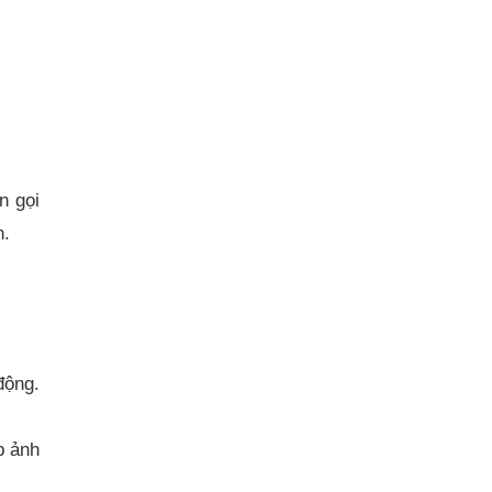
n gọi
h.
động.
p ảnh