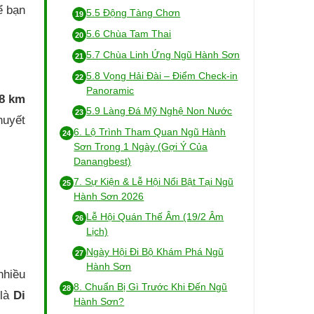
ể bạn
5.5 Động Tàng Chơn
5.6 Chùa Tam Thai
5.7 Chùa Linh Ứng Ngũ Hành Sơn
5.8 Vọng Hải Đài – Điểm Check-in
Panoramic
8 km
5.9 Làng Đá Mỹ Nghệ Non Nước
huyết
6. Lộ Trình Tham Quan Ngũ Hành
Sơn Trong 1 Ngày (Gợi Ý Của
Danangbest)
7. Sự Kiện & Lễ Hội Nổi Bật Tại Ngũ
Hành Sơn 2026
Lễ Hội Quán Thế Âm (19/2 Âm
Lịch)
Ngày Hội Đi Bộ Khám Phá Ngũ
Hành Sơn
nhiều
8. Chuẩn Bị Gì Trước Khi Đến Ngũ
 là
Di
Hành Sơn?