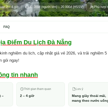
uan 2 – 4 giờ
40.000đ (người lớn) – 20.000đ (HSSV)
Phù hợp m
FAQ
Địa Điểm Du Lịch Đà Nẵng
nh nghiệm du lịch, cập nhật giá vé 2026, và trải nghiệm 5
n gói ngay!
ông tin nhanh
Thời gian tham quan
Lưu ý
) –
2 – 4 giờ
Mang giày thoải mái,
mang theo nước uốn