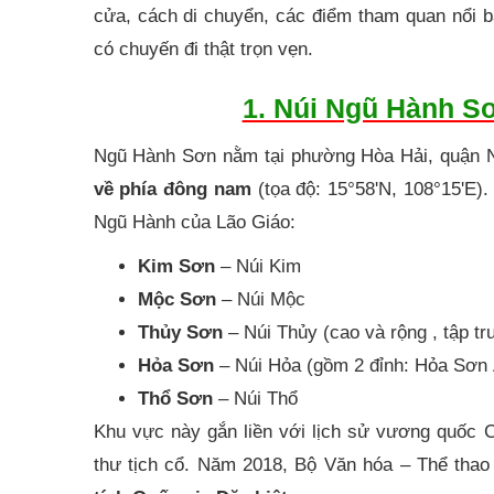
cửa, cách di chuyển, các điểm tham quan nổi 
có chuyến đi thật trọn vẹn.
1. Núi Ngũ Hành S
Ngũ Hành Sơn nằm tại phường Hòa Hải, quận 
về phía đông nam
(tọa độ: 15°58'N, 108°15'E).
Ngũ Hành của Lão Giáo:
Kim Sơn
– Núi Kim
Mộc Sơn
– Núi Mộc
Thủy Sơn
– Núi Thủy (cao và rộng , tập tr
Hỏa Sơn
– Núi Hỏa (gồm 2 đỉnh: Hỏa Sơ
Thổ Sơn
– Núi Thổ
Khu vực này gắn liền với lịch sử vương quốc C
thư tịch cổ. Năm 2018, Bộ Văn hóa – Thể tha