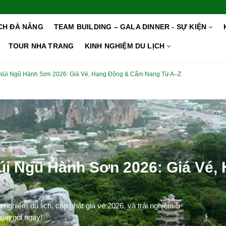
ỊCH ĐÀ NẴNG
TEAM BUILDING – GALA DINNER - SỰ KIỆN
TOUR NHA TRANG
KINH NGHIỆM DU LỊCH
 Núi Ngũ Hành Sơn 2026: Giá Vé, Hang Động & Cẩm Nang Từ A–Z
úi Ngũ Hành Sơn 2026: Giá Vé
ghiệm du lịch, cập nhật giá vé 2026, và trải nghiệm 5
rọn gói ngay!