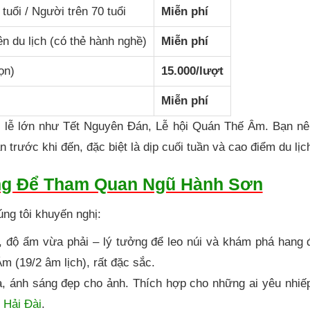
tuổi / Người trên 70 tuổi
Miễn phí
n du lịch (có thẻ hành nghề)
Miễn phí
ọn)
15.000/lượt
Miễn phí
p lễ lớn như Tết Nguyên Đán, Lễ hội Quán Thế Âm. Bạn nê
 trước khi đến, đặc biệt là dịp cuối tuần và cao điểm du lịc
ng Để Tham Quan Ngũ Hành Sơn
ng tôi khuyến nghị:
, độ ẩm vừa phải – lý tưởng để leo núi và khám phá hang 
m (19/2 âm lịch), rất đặc sắc.
a, ánh sáng đẹp cho ảnh. Thích hợp cho những ai yêu nhiế
 Hải Đài
.