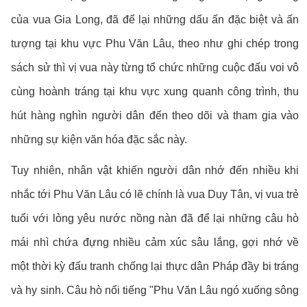
của vua Gia Long, đã để lại những dấu ấn đặc biệt và ấn
tượng tại khu vực Phu Văn Lâu, theo như ghi chép trong
sách sử thì vị vua này từng tổ chức những cuộc đấu voi vô
cùng hoành tráng tại khu vực xung quanh công trình, thu
hút hàng nghìn người dân đến theo dõi và tham gia vào
những sự kiện văn hóa đặc sắc này.
Tuy nhiên, nhân vật khiến người dân nhớ đến nhiều khi
nhắc tới Phu Văn Lâu có lẽ chính là vua Duy Tân, vị vua trẻ
tuổi với lòng yêu nước nồng nàn đã để lại những câu hò
mái nhì chứa đựng nhiều cảm xúc sâu lắng, gợi nhớ về
một thời kỳ đấu tranh chống lại thực dân Pháp đầy bi tráng
và hy sinh. Câu hò nổi tiếng "Phu Văn Lâu ngó xuống sông