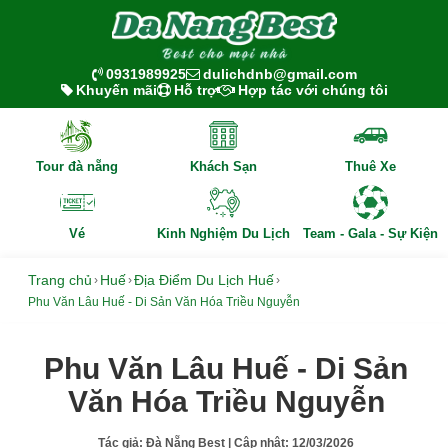
0931989925
dulichdnb@gmail.com
Khuyến mãi
Hỗ trợ
Hợp tác với chúng tôi
Tour đà nẵng
Khách Sạn
Thuê Xe
Vé
Kinh Nghiệm Du Lịch
Team - Gala - Sự Kiện
Trang chủ
Huế
Địa Điểm Du Lịch Huế
›
›
›
Phu Văn Lâu Huế - Di Sản Văn Hóa Triều Nguyễn
Phu Văn Lâu Huế - Di Sản
Văn Hóa Triều Nguyễn
Tác giả:
Đà Nẵng Best
| Cập nhật:
12/03/2026