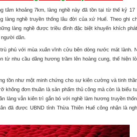
g tâm khoảng 7km, làng nghề này đã tồn tại từ thế kỷ 17
ng làng nghề truyền thống lâu đời của xứ Huế. Theo ghi c
ững làng nghề được triều đình đặc biệt khuyến khích phát
 người dân.
t trù phú với mùa xuân vĩnh cửu bên dòng nước mát lành. 
ồn từ nhu cầu dâng hương trầm lên hoàng cung, thể hiện l
ng tồn như một minh chứng cho sự kiên cường và tinh thần
rỡ không đơn thuần là sản phẩm thủ công mà còn là biểu t
ân làng vẫn kiên trì gắn bó với nghề làm hương truyền thố
uân đã được UBND tỉnh Thừa Thiên Huế công nhận là ngh