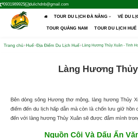
0931989925
dulichdnb@gmail.com
TOUR DU LỊCH ĐÀ NẴNG
VÉ DU L
TOUR QUẢNG NAM
TOUR DU LỊCH HUẾ
Trang chủ
Huế
Địa Điểm Du Lịch Huế
›
›
›
Làng Hương Thủy Xuân - Tinh H
Làng Hương Thủy 
Bên dòng sông Hương thơ mộng, làng hương Thủy Xuâ
điểm đến du lịch hấp dẫn mà còn là chốn lưu giữ hồn
đến với làng hương Thủy Xuân sẽ được đắm mình tron
Nguồn Cội Và Dấu Ấn Vă