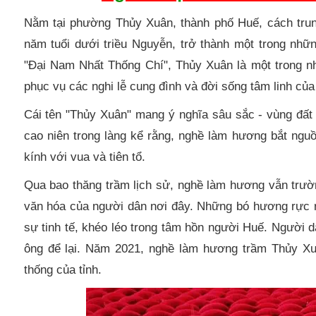
Nằm tại phường Thủy Xuân, thành phố Huế, cách trun
năm tuổi dưới triều Nguyễn, trở thành một trong nhữ
"Đại Nam Nhất Thống Chí", Thủy Xuân là một trong nh
phục vụ các nghi lễ cung đình và đời sống tâm linh của
Cái tên "Thủy Xuân" mang ý nghĩa sâu sắc - vùng đấ
cao niên trong làng kể rằng, nghề làm hương bắt ngu
kính với vua và tiên tổ.
Qua bao thăng trầm lịch sử, nghề làm hương vẫn trườ
văn hóa của người dân nơi đây. Những bó hương rực 
sự tinh tế, khéo léo trong tâm hồn người Huế. Người d
ông để lại. Năm 2021, nghề làm hương trầm Thủy X
thống của tỉnh.