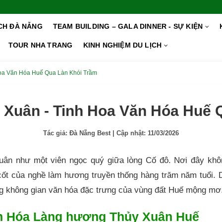
ỊCH ĐÀ NẴNG
TEAM BUILDING – GALA DINNER - SỰ KIỆN
TOUR NHA TRANG
KINH NGHIỆM DU LỊCH
oa Văn Hóa Huế Qua Làn Khói Trầm
Xuân - Tinh Hoa Văn Hóa Huế 
Tác giả:
Đà Nẵng Best
| Cập nhật:
11/03/2026
n như một viên ngọc quý giữa lòng Cố đô. Nơi đây khôn
 cốt của nghề làm hương truyền thống hàng trăm năm tuổi.
g không gian văn hóa đặc trưng của vùng đất Huế mộng mơ
n Hóa Làng hương Thủy Xuân Huế