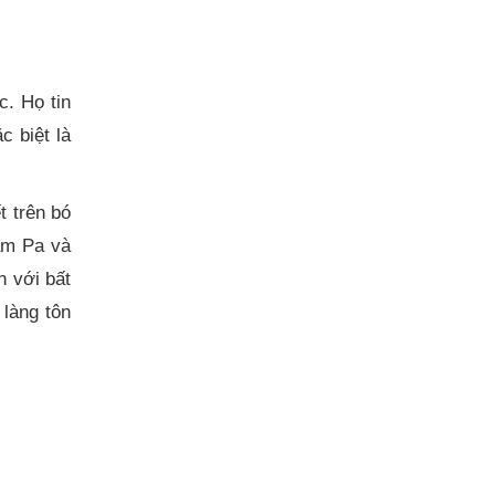
c. Họ tin
c biệt là
t trên bó
ăm Pa và
 với bất
 làng tôn