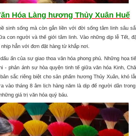
Văn Hóa Làng hương Thủy Xuân Huế
ề sinh sống mà còn gắn liền với đời sống tâm linh sâu sắ
ữa con người và thế giới tâm linh. Vào những dịp lễ Tết, đặ
nhịp hẳn với đơn đặt hàng từ khắp nơi.
dấu ấn của sự giao thoa văn hóa phong phú. Những họa tiế
hi - phản ánh sự hòa quyện tinh tế giữa văn hóa Kinh, Ch
bản sắc riêng biệt cho sản phẩm hương Thủy Xuân, khó lẫn
ra vào tháng 8 âm lịch hàng năm là dịp để người dân trong
những giá trị văn hóa quý báu.