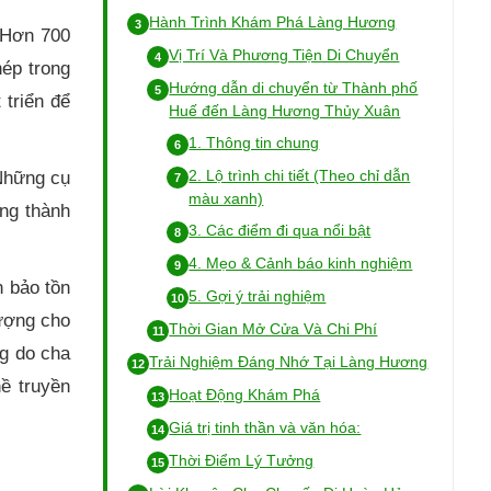
Hành Trình Khám Phá Làng Hương
 Hơn 700
Vị Trí Và Phương Tiện Di Chuyển
hép trong
Hướng dẫn di chuyển từ Thành phố
 triển để
Huế đến Làng Hương Thủy Xuân
1. Thông tin chung
2. Lộ trình chi tiết (Theo chỉ dẫn
Những cụ
màu xanh)
òng thành
3. Các điểm đi qua nổi bật
4. Mẹo & Cảnh báo kinh nghiệm
 bảo tồn
5. Gợi ý trải nghiệm
ượng cho
Thời Gian Mở Cửa Và Chi Phí
ng do cha
Trải Nghiệm Đáng Nhớ Tại Làng Hương
ề truyền
Hoạt Động Khám Phá
Giá trị tinh thần và văn hóa:
Thời Điểm Lý Tưởng