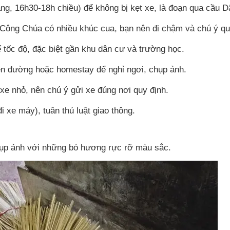
áng, 16h30-18h chiều) để không bị kẹt xe, là đoạn qua cầu D
Công Chúa có nhiều khúc cua, bạn nên đi chậm và chú ý qu
 tốc độ, đặc biệt gần khu dân cư và trường học.
ven đường hoặc homestay để nghỉ ngơi, chụp ảnh.
e nhỏ, nên chú ý gửi xe đúng nơi quy định.
i xe máy), tuân thủ luật giao thông.
ụp ảnh với những bó hương rực rỡ màu sắc.