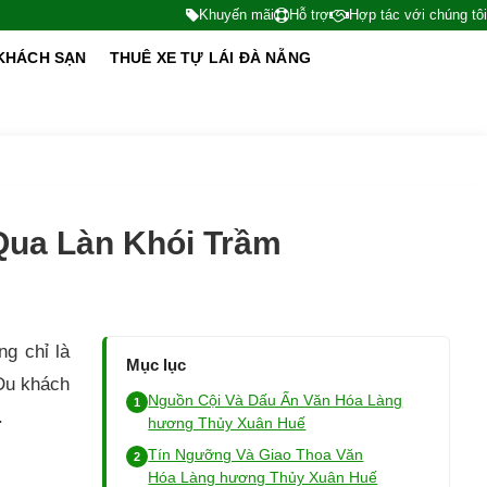
Khuyến mãi
Hỗ trợ
Hợp tác với chúng tôi
KHÁCH SẠN
THUÊ XE TỰ LÁI ĐÀ NẴNG
Qua Làn Khói Trầm
g chỉ là
Mục lục
 Du khách
Nguồn Cội Và Dấu Ấn Văn Hóa Làng
.
hương Thủy Xuân Huế
Tín Ngưỡng Và Giao Thoa Văn
Hóa Làng hương Thủy Xuân Huế