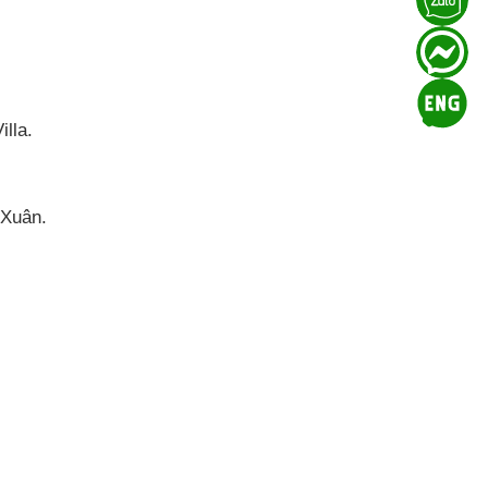
lla.
 Xuân.