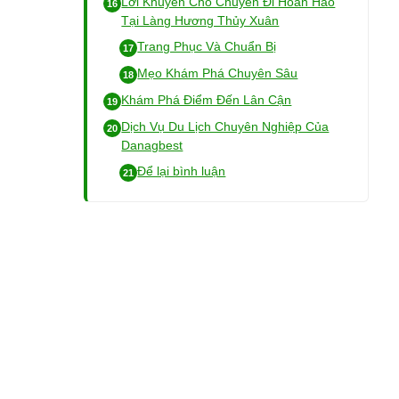
Lời Khuyên Cho Chuyến Đi Hoàn Hảo
Tại Làng Hương Thủy Xuân
Trang Phục Và Chuẩn Bị
Mẹo Khám Phá Chuyên Sâu
Khám Phá Điểm Đến Lân Cận
Dịch Vụ Du Lịch Chuyên Nghiệp Của
Danagbest
Để lại bình luận