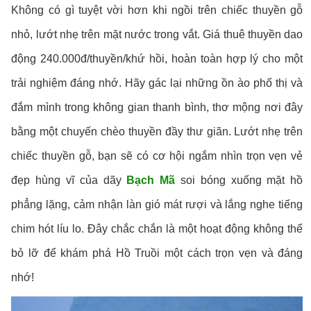
Không có gì tuyệt vời hơn khi ngồi trên chiếc thuyền gỗ
nhỏ, lướt nhẹ trên mặt nước trong vắt. Giá thuê thuyền dao
động 240.000đ/thuyền/khứ hồi, hoàn toàn hợp lý cho một
trải nghiệm đáng nhớ. Hãy gác lại những ồn ào phố thị và
đắm mình trong không gian thanh bình, thơ mộng nơi đây
bằng một chuyến chèo thuyền đầy thư giãn. Lướt nhẹ trên
chiếc thuyền gỗ, bạn sẽ có cơ hội ngắm nhìn trọn vẹn vẻ
đẹp hùng vĩ của dãy
Bạch Mã
soi bóng xuống mặt hồ
phẳng lặng, cảm nhận làn gió mát rượi và lắng nghe tiếng
chim hót líu lo. Đây chắc chắn là một hoạt động không thể
bỏ lỡ để khám phá Hồ Truồi một cách trọn vẹn và đáng
nhớ!