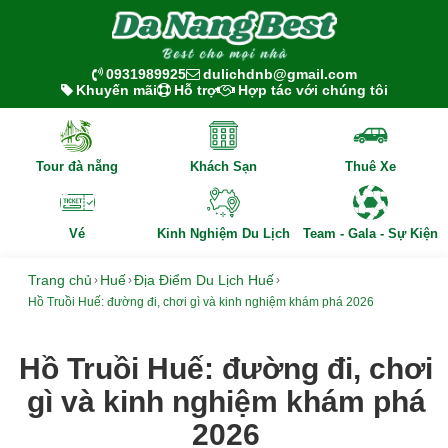
0931989925
dulichdnb@gmail.com
Khuyến mãi
Hỗ trợ
Hợp tác với chúng tôi
Tour đà nẵng
Khách Sạn
Thuê Xe
Vé
Kinh Nghiệm Du Lịch
Team - Gala - Sự Kiện
Trang chủ
Huế
Địa Điểm Du Lịch Huế
›
›
›
Hồ Truồi Huế: đường đi, chơi gì và kinh nghiệm khám phá 2026
Hồ Truồi Huế: đường đi, chơi
gì và kinh nghiệm khám phá
2026