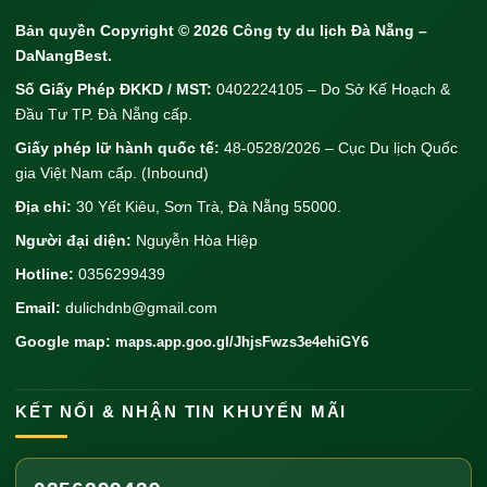
Bản quyền Copyright © 2026
Công ty du lịch Đà Nẵng
–
DaNangBest.
Số Giấy Phép ĐKKD / MST:
0402224105 – Do Sở Kế Hoạch &
Đầu Tư TP. Đà Nẵng cấp.
Giấy phép lữ hành quốc tế:
48-0528/2026 – Cục Du lịch Quốc
gia Việt Nam cấp. (Inbound)
Địa chỉ:
30 Yết Kiêu, Sơn Trà, Đà Nẵng 55000.
Người đại diện:
Nguyễn Hòa Hiệp
Hotline:
0356299439
Email:
dulichdnb@gmail.com
Google map:
maps.app.goo.gl/JhjsFwzs3e4ehiGY6
KẾT NỐI & NHẬN TIN KHUYẾN MÃI