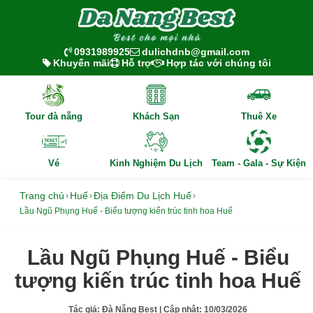
0931989925
dulichdnb@gmail.com
Khuyến mãi
Hỗ trợ
Hợp tác với chúng tôi
Tour đà nẵng
Khách Sạn
Thuê Xe
Vé
Kinh Nghiệm Du Lịch
Team - Gala - Sự Kiện
Trang chủ
Huế
Địa Điểm Du Lịch Huế
›
›
›
Lầu Ngũ Phụng Huế - Biểu tượng kiến trúc tinh hoa Huế
Lầu Ngũ Phụng Huế - Biểu
tượng kiến trúc tinh hoa Huế
Tác giả:
Đà Nẵng Best
| Cập nhật:
10/03/2026