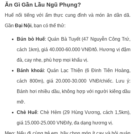
Ăn Gì Gần Lầu Ngũ Phụng?
Huế nổi tiếng với ẩm thực cung đình và món ăn dân dã.
Gần
Đại Nội
, bạn có thể thử:
Bún bò Huế
: Quán Bà Tuyết (47 Nguyễn Công Trứ,
cách 1km), giá 40.000-60.000 VNĐ/tô. Hương vị đậm
đà, cay nhẹ, phù hợp mọi khẩu vị.
Bánh khoái
: Quán Lạc Thiện (6 Đinh Tiên Hoàng,
cách 800m), giá 20.000-30.000 VNĐ/chiếc. Lưu ý:
Bánh hơi nhiều dầu, không hợp với người kiêng dầu
mỡ.
Chè Huế
: Chè Hẻm (29 Hùng Vương, cách 1,5km),
giá 15.000-25.000 VNĐ/ly, đa dạng hương vị.
Mẹo: Nếu đi cùng trẻ em, hãy chọn món ít cay và hỏi quán