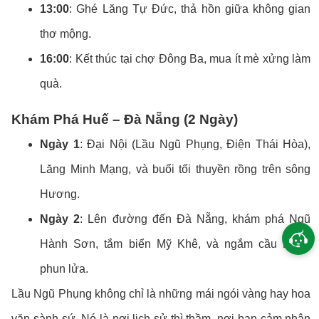
13:00
: Ghé Lăng Tự Đức, thả hồn giữa không gian
thơ mộng.
16:00
: Kết thúc tại chợ Đông Ba, mua ít mè xửng làm
quà.
Khám Phá Huế – Đà Nẵng (2 Ngày)
Ngày 1
: Đại Nội (Lầu Ngũ Phụng, Điện Thái Hòa),
Lăng Minh Mạng, và buổi tối thuyền rồng trên sông
Hương.
Ngày 2
: Lên đường đến Đà Nẵng, khám phá Ngũ
Hành Sơn, tắm biển Mỹ Khê, và ngắm cầu Rồng
phun lửa.
Lầu Ngũ Phụng không chỉ là những mái ngói vàng hay hoa
văn sành sứ. Nó là nơi lịch sử thì thầm, nơi bạn cảm nhận