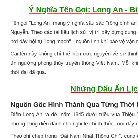
Ý Nghĩa Tên Gọi: Long An - 
Tên gọi "Long An" mang ý nghĩa sâu sắc "rồng bình an" -
Nguyễn. Theo các tài liệu lịch sử, vị trí xây dựng cun
nơi đây hội tụ "long mạch" - nguồn linh khí bảo vệ vận
Cái tên này không chỉ thể hiện ước nguyện về sự thị
tín ngưỡng phong thủy truyền thống Việt Nam. Mỗi k
thời đại đã qua.
Những Dấu Ấn Lị
Nguồn Gốc Hình Thành Qua Từng Thời 
Điện Long An ra đời năm 1845 dưới triều vua Thiệu 
những cung điện dành cho nghi lễ chính thức, nơi đây 
Theo ghi chép trong "Đại Nam Nhất Thống Chí", cung đi