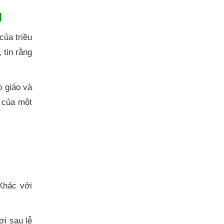
g
của triều
 tin rằng
 giáo và
 của một
Khác với
ơi sau lễ