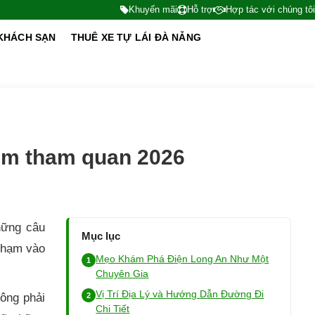
Khuyến mãi
Hỗ trợ
Hợp tác với chúng tôi
KHÁCH SẠN
THUÊ XE TỰ LÁI ĐÀ NẴNG
iệm tham quan 2026
hững câu
Mục lục
 chạm vào
Mẹo Khám Phá Điện Long An Như Một
Chuyên Gia
Vị Trí Địa Lý và Hướng Dẫn Đường Đi
ông phải
Chi Tiết