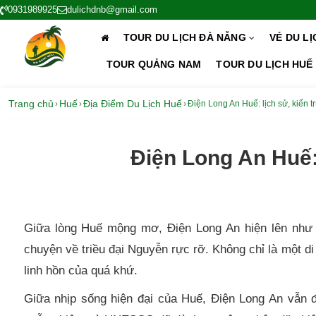
0931989925
dulichdnb@gmail.com
TOUR DU LỊCH ĐÀ NẴNG
VÉ DU L
TOUR QUẢNG NAM
TOUR DU LỊCH HUẾ
Trang chủ
Huế
Địa Điểm Du Lịch Huế
›
›
›
Điện Long An Huế: lịch sử, kiến 
Điện Long An Huế:
Giữa lòng Huế mộng mơ, Điện Long An hiện lên như 
chuyện về triều đại Nguyễn rực rỡ. Không chỉ là một di
linh hồn của quá khứ.
Giữa nhịp sống hiện đại của Huế, Điện Long An vẫn 