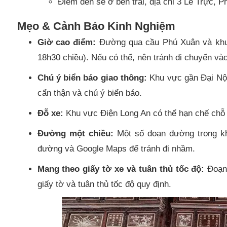
Điểm đến sẽ ở bên trái, địa chỉ 3 Lê Trực, 
Mẹo & Cảnh Báo Kinh Nghiệm
Giờ cao điểm:
Đường qua cầu Phú Xuân và khu 
18h30 chiều). Nếu có thể, nên tránh di chuyển và
Chú ý biển báo giao thông:
Khu vực gần Đại Nội 
cẩn thận và chú ý biển báo.
Đỗ xe:
Khu vực Điện Long An có thể hạn chế chỗ đỗ
Đường một chiều:
Một số đoạn đường trong kh
đường và Google Maps để tránh đi nhầm.
Mang theo giấy tờ xe và tuân thủ tốc độ:
Đoạn 
giấy tờ và tuân thủ tốc độ quy định.