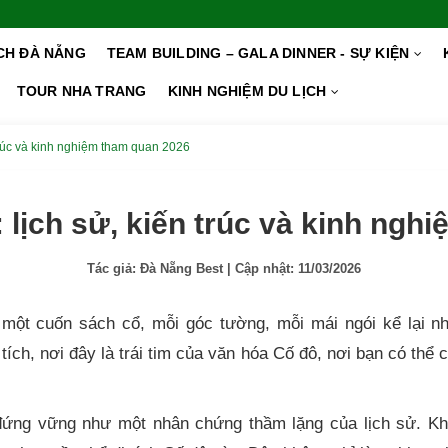
ỊCH ĐÀ NẴNG
TEAM BUILDING – GALA DINNER - SỰ KIỆN
TOUR NHA TRANG
KINH NGHIỆM DU LỊCH
trúc và kinh nghiệm tham quan 2026
 lịch sử, kiến trúc và kinh ngh
Tác giả:
Đà Nẵng Best
| Cập nhật:
11/03/2026
một cuốn sách cổ, mỗi góc tường, mỗi mái ngói kể lại n
 tích, nơi đây là trái tim của văn hóa Cố đô, nơi bạn có thể
đứng vững như một nhân chứng thầm lặng của lịch sử. Kh