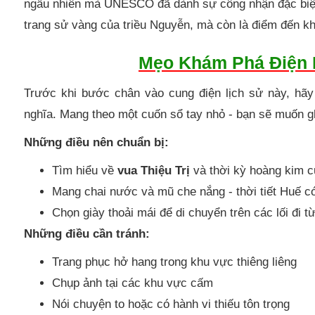
ngẫu nhiên mà UNESCO đã dành sự công nhận đặc biệt c
trang sử vàng của triều Nguyễn, mà còn là điểm đến kh
Mẹo Khám Phá Điện 
Trước khi bước chân vào cung điện lịch sử này, hãy
nghĩa. Mang theo một cuốn sổ tay nhỏ - bạn sẽ muốn ghi
Những điều nên chuẩn bị:
Tìm hiểu về
vua Thiệu Trị
và thời kỳ hoàng kim c
Mang chai nước và mũ che nắng - thời tiết Huế có
Chọn giày thoải mái để di chuyển trên các lối đi
Những điều cần tránh:
Trang phục hở hang trong khu vực thiêng liêng
Chụp ảnh tại các khu vực cấm
Nói chuyện to hoặc có hành vi thiếu tôn trọng