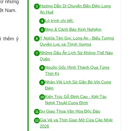
giữ những
Hướng Dẫn Di Chuyển Đến Điện Long
iệt Nam.
An Huế
Lộ trình chi tiết:
Mẹo & Cảnh Báo Kinh Nghiệm
Ý Nghĩa Tên Gọi: Long An - Biểu Tượng
i thêm ý
Quyền Lực và Thịnh Vượng
Những Dấu Ấn Lịch Sử Không Thể Nào
Quên
Nguồn Gốc Hình Thành Qua Từng
Thời Kỳ
Nhân Vật Lịch Sử Gắn Bó Với Cung
Điện
Kiến Trúc Gỗ Đỉnh Cao - Kiệt Tác
Nghệ Thuật Cung Đình
Sự Giao Thoa Văn Hóa Độc Đáo
Giá Vé và Thời Gian Mở Cửa Cập Nhật
2026