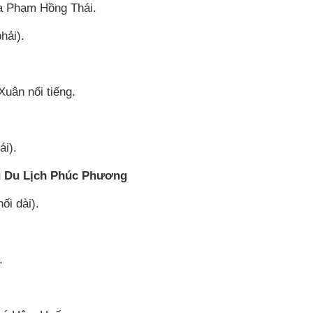
ía Phạm Hồng Thái.
hải).
uân nổi tiếng.
i).
ụ Du Lịch Phúc Phương
i dài).
.