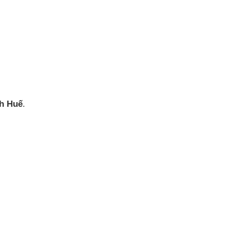
nh Huế
.