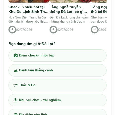
Check in siêu hot tại
Làng nghề truyền
Tổng hợp nh
Khu Du Lịch Sinh Thái
thống Đà Lạt: có gì
thú tại Đà Lạ
Hoa Sơn Điền Trang Đà
hay, giá vé và kinh
săn đón
Hoa Sơn Điền Trang là địa
Đến Đà Lạt không chỉ ngắm
Ghé thăm vườn th
Lạt
nghiệm tham quan
điểm du lịch được yêu thích
những khung cảnh đẹp như
bạn được tận mắ
2026
và đang hot trên các diễn
tranh vẽ, hay ăn những món
kiến, vui đùa cùn
02/07/2026
02/07/2026
02/07/2026
đàn du lịch Đà Lạt hiện nay.
đặc sản của vùng Tây
động vật đáng y
Đến đây, bạn sẽ đư...
Nguyên, mà du khách còn có
danh sách những 
t...
Bạn đang tìm gì ở Đà Lạt?
Điểm check-in nổi bật
Danh lam thắng cảnh
Thác & Hồ
Khu vui chơi - trải nghiệm
Địa điểm tâm linh