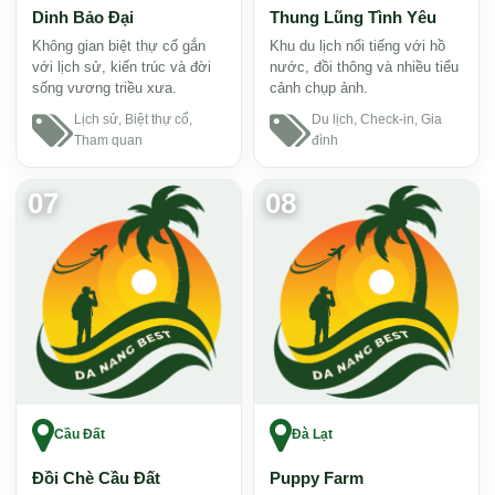
Dinh Bảo Đại
Thung Lũng Tình Yêu
Không gian biệt thự cổ gắn
Khu du lịch nổi tiếng với hồ
với lịch sử, kiến trúc và đời
nước, đồi thông và nhiều tiểu
sống vương triều xưa.
cảnh chụp ảnh.
Lịch sử, Biệt thự cổ,
Du lịch, Check-in, Gia
Tham quan
đình
07
08
Cầu Đất
Đà Lạt
Đồi Chè Cầu Đất
Puppy Farm