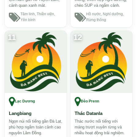
cảnh quan xanh mát.
chèo SUP và ngắm cảnh.
Tâm linh, Thiền viện,
Hồ nước, Nghỉ dưỡng,
Yên bình
Rừng thông
11
12
Lạc Dương
Đèo Prenn
Langbiang
Thác Datanla
Ngọn núi nổi tiếng gần Đà Lạt,
Thác nước nổi tiếng với
phù hợp ngắm toàn cảnh cao
máng trượt xuyên rừng và
nguyên Lâm Đồng.
nhiều hoạt động trải nghiệm.