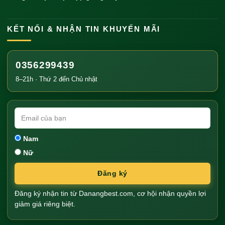
Thuê xe máy: Giá 100.000-150.000
VNĐ/ngày, tiện lợi để khám phá hồ và khu
KẾT NỐI & NHẬN TIN KHUYẾN MÃI
vực lân cận.
Giá Vé và Giờ Hoạt Động
0356299439
Giá vé
: Miễn phí tham quan.
8–21h · Thứ 2 đến Chủ nhật
Hoạt động trả phí
:
Đạp vịt: 50.000-100.000 VNĐ/30 phút (tùy
loại thuyền).
Thuê xe đạp đôi: 50.000 VNĐ/giờ.
Nam
Giờ hoạt động
: Cả ngày, đẹp nhất từ 6h00-18h00.
Nữ
Đăng ký
Đăng ký nhận tin từ Danangbest.com, cơ hội nhận quyền lợi
giảm giá riêng biệt.