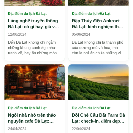
Địa điểm du lịch Đà Lạt
Địa điểm du lịch Đà Lạt
Làng nghề truyền thống
Đập Thủy điện Ankroet
Đà Lạt: có gì hay, giá vé
Đà Lạt: kinh nghiệm tham
và kinh nghiệm tham
quan và điểm nổi bật
12/06/2024
05/06/2024
quan 2026
2026
Đến Đà Lạt không chỉ ngắm
Đà Lạt không chỉ là thành phố
những khung cảnh đẹp như
của sương mù và hoa, mà
tranh vẽ, hay ăn những món
còn là nơi ẩn chứa những viên
đặc sản của vùng Tây
ngọc quý giữa đại ngàn. Đập
Nguyên, mà du khách còn có
Thủy điện Ankro...
t...
Địa điểm du lịch Đà Lạt
Địa điểm du lịch Đà Lạt
Ngôi nhà nhỏ trên thảo
Đồi Chè Cầu Đất Farm Đà
nguyên cafe Đà Lạt:
Lạt: check-in, điểm đẹp
review, menu, check-in
và kinh nghiệm tham
24/04/2024
22/04/2024
2026
quan 2026