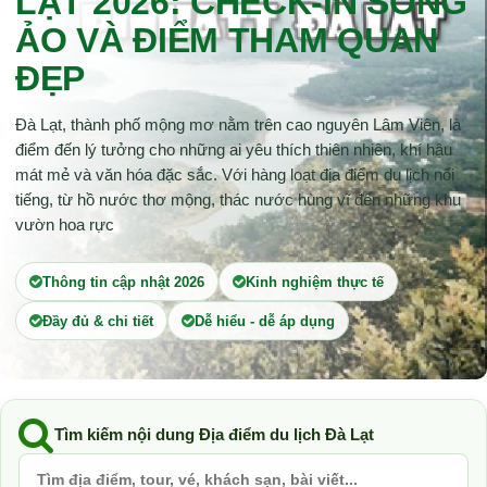
LẠT 2026: CHECK-IN SỐNG
ẢO VÀ ĐIỂM THAM QUAN
ĐẸP
Đà Lạt, thành phố mộng mơ nằm trên cao nguyên Lâm Viên, là
điểm đến lý tưởng cho những ai yêu thích thiên nhiên, khí hậu
mát mẻ và văn hóa đặc sắc. Với hàng loạt địa điểm du lịch nổi
tiếng, từ hồ nước thơ mộng, thác nước hùng vĩ đến những khu
vườn hoa rực
Thông tin cập nhật 2026
Kinh nghiệm thực tế
Đầy đủ & chi tiết
Dễ hiểu - dễ áp dụng
Tìm kiếm nội dung Địa điểm du lịch Đà Lạt