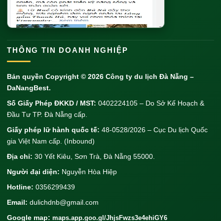
Hồ Xuân Hương
nằm ngay trung tâm thành phố, được
ví như “viên ngọc” của Đà Lạt. Với diện tích 32ha, hồ
được bao bọc bởi hàng thông xanh và những con
THÔNG TIN DOANH NGHIỆP
đường hoa rực rỡ. Đây là nơi lý tưởng để ngắm bình
minh trong sương mù hay hoàng hôn tím lãng mạn,
Bản quyền Copyright © 2026
Công ty du lịch Đà Nẵng
–
mang đến cảm giác thư thái cho mọi du khách.
DaNangBest.
Vị Trí và Cách Di Chuyển
Số Giấy Phép ĐKKD / MST:
0402224105 – Do Sở Kế Hoạch &
Đầu Tư TP. Đà Nẵng cấp.
Địa chỉ
: Phường 1, TP. Đà Lạt, Lâm Đồng.
Giấy phép lữ hành quốc tế:
48-0528/2026 – Cục Du lịch Quốc
Cách di chuyển
:
gia Việt Nam cấp. (Inbound)
Từ trung tâm: Hồ nằm ngay trung tâm, bạn
Địa chỉ:
30 Yết Kiêu, Sơn Trà, Đà Nẵng 55000.
có thể đi bộ, đạp xe hoặc trải nghiệm xích lô
Người đại diện:
Nguyễn Hòa Hiệp
để tận hưởng không khí trong lành.
Hotline:
0356299439
Từ sân bay Liên Khương (cách 30km): Đi
Email:
dulichdnb@gmail.com
taxi (300.000-400.000 VNĐ) hoặc xe buýt
Google map:
maps.app.goo.gl/JhjsFwzs3e4ehiGY6
sân bay (40.000 VNĐ/người).