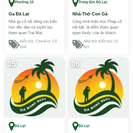
Phường 10
Trung tâm Đà Lạt
Ga Đà Lạt
Nhà Thờ Con Gà
Nhà ga cổ nổi tiếng với kiến
Công trình kiến trúc Pháp cổ
trúc độc đáo và tuyến tàu
nổi bật, là điểm tham quan
tham quan Trại Mát.
quen thuộc của du khách.
Kiến trúc, Check-in, Cổ
Nhà thờ, Kiến trúc, Di
kính
tích
05
06
Đà Lạt
Đà Lạt