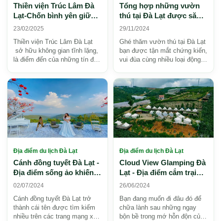
Thiền viện Trúc Lâm Đà
Tổng hợp những vườn
Lạt-Chốn bình yên giữa
thú tại Đà Lạt được săn
rừng núi hùng vĩ
đón
23/02/2025
29/11/2024
Thiền viện Trúc Lâm Đà Lạt
Ghé thăm vườn thú tại Đà Lạt
sở hữu không gian tĩnh lặng,
bạn được tận mắt chứng kiến,
là điểm đến của những tín đồ
vui đùa cùng nhiều loại động
Phật giáo và là nơi dừng chân
vật đáng yêu. Xem danh sách
của những a...
những vườn t...
Địa điểm du lịch Đà Lạt
Địa điểm du lịch Đà Lạt
Cánh đồng tuyết Đà Lạt -
Cloud View Glamping Đà
Địa điểm sống ảo khiến
Lạt - Địa điểm cắm trại
bạn phải say
được săn đón
02/07/2024
26/06/2024
Cánh đồng tuyết Đà Lạt trở
Bạn đang muốn đi đâu đó để
thành cái tên được tìm kiếm
chữa lành sau những ngay
nhiều trên các trang mạng xã
bộn bề trong mớ hỗn độn của