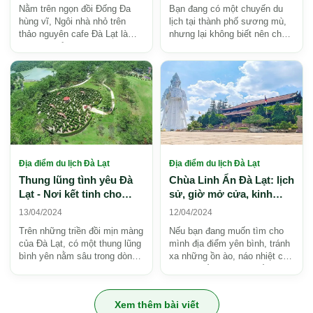
Nằm trên ngọn đồi Đống Đa
Bạn đang có một chuyến du
hùng vĩ, Ngôi nhà nhỏ trên
lịch tại thành phố sương mù,
thảo nguyên cafe Đà Lạt là
nhưng lại không biết nên chọn
một địa điểm vô cùng mới mẻ
địa danh nào dừng chân?
và lôi cuốn dành ch...
Vậy Đồi Chè Cầu Đấ...
Địa điểm du lịch Đà Lạt
Địa điểm du lịch Đà Lạt
Thung lũng tình yêu Đà
Chùa Linh Ẩn Đà Lạt: lịch
Lạt - Nơi kết tinh cho
sử, giờ mở cửa, kinh
những câu chuyện ngọt
nghiệm vãn cảnh 2026
13/04/2024
12/04/2024
ngào
Trên những triền đồi mịn màng
Nếu bạn đang muốn tìm cho
của Đà Lạt, có một thung lũng
mình địa điểm yên bình, tránh
bình yên nằm sâu trong dòng
xa những ồn ào, náo nhiệt của
chảy của thời gian, nơi mà sự
thành phố tại thành phố ngàn
kì diệu c...
hoa, thì Chù...
Xem thêm bài viết