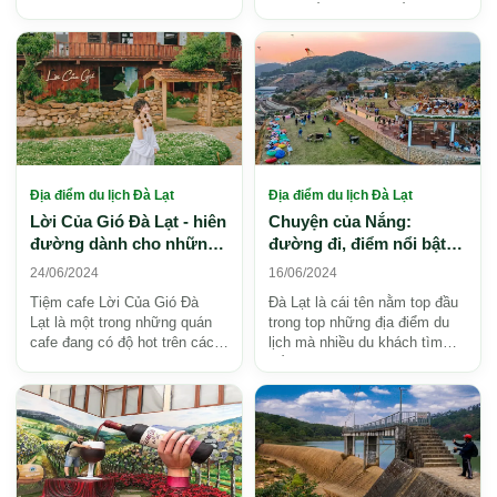
hội, nơi đây được mệnh danh
cuộc sống? Bạn muốn tìm nơi
là thiên đường ...
dừng chân, để hòa q...
Địa điểm du lịch Đà Lạt
Địa điểm du lịch Đà Lạt
Lời Của Gió Đà Lạt - hiên
Chuyện của Nắng:
đường dành cho những
đường đi, điểm nổi bật
tâm hồn muốn chữa lành
và kinh nghiệm tham
24/06/2024
16/06/2024
quan 2026
Tiệm cafe Lời Của Gió Đà
Đà Lạt là cái tên nằm top đầu
Lạt là một trong những quán
trong top những địa điểm du
cafe đang có độ hot trên các
lịch mà nhiều du khách tìm
trang mạng xã hội. Du khách
đến. Sở hữu vẻ đẹp hoàn mỹ,
khi đến đây đều k...
không khí tron...