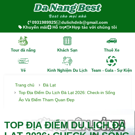
0931989925
dulichdnb@gmail.com
Khuyến mãi
Hỗ trợ
Hợp tác với chúng tôi
Tour đà nẵng
Khách Sạn
Thuê Xe
Vé
Kinh Nghiệm Du Lịch
Team - Gala - Sự Kiện
Trang chủ
Đà Lạt
Top Địa Điểm Du Lịch Đà Lạt 2026: Check-in Sống
Ảo Và Điểm Tham Quan Đẹp
TOP ĐỊA ĐIỂM DU LỊCH ĐÀ