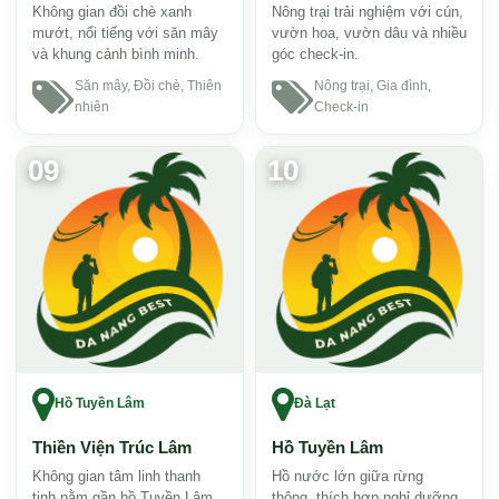
Không gian đồi chè xanh
Nông trại trải nghiệm với cún,
mướt, nổi tiếng với săn mây
vườn hoa, vườn dâu và nhiều
và khung cảnh bình minh.
góc check-in.
Săn mây, Đồi chè, Thiên
Nông trại, Gia đình,
nhiên
Check-in
09
10
Hồ Tuyền Lâm
Đà Lạt
Thiền Viện Trúc Lâm
Hồ Tuyền Lâm
Không gian tâm linh thanh
Hồ nước lớn giữa rừng
tịnh nằm gần hồ Tuyền Lâm,
thông, thích hợp nghỉ dưỡng,