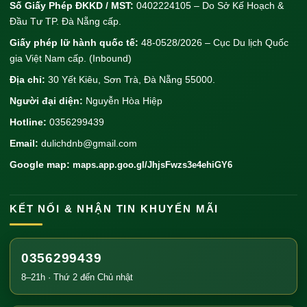
Số Giấy Phép ĐKKD / MST:
0402224105 – Do Sở Kế Hoạch &
Đầu Tư TP. Đà Nẵng cấp.
Giấy phép lữ hành quốc tế:
48-0528/2026 – Cục Du lịch Quốc
gia Việt Nam cấp. (Inbound)
Địa chỉ:
30 Yết Kiêu, Sơn Trà, Đà Nẵng 55000.
Người đại diện:
Nguyễn Hòa Hiệp
Hotline:
0356299439
Email:
dulichdnb@gmail.com
Google map:
maps.app.goo.gl/JhjsFwzs3e4ehiGY6
KẾT NỐI & NHẬN TIN KHUYẾN MÃI
0356299439
8–21h · Thứ 2 đến Chủ nhật