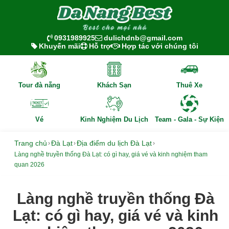
0931989925
dulichdnb@gmail.com
Khuyến mãi
Hỗ trợ
Hợp tác với chúng tôi
Tour đà nẵng
Khách Sạn
Thuê Xe
Vé
Kinh Nghiệm Du Lịch
Team - Gala - Sự Kiện
Trang chủ
Đà Lạt
Địa điểm du lịch Đà Lạt
›
›
›
Làng nghề truyền thống Đà Lạt: có gì hay, giá vé và kinh nghiệm tham
quan 2026
Làng nghề truyền thống Đà
Lạt: có gì hay, giá vé và kinh