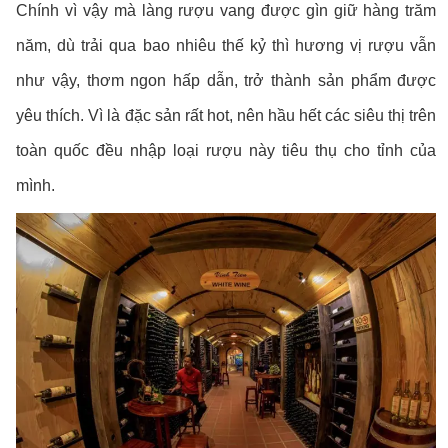
Chính vì vậy mà làng rượu vang được gìn giữ hàng trăm
năm, dù trải qua bao nhiêu thế kỷ thì hương vị rượu vẫn
như vậy, thơm ngon hấp dẫn, trở thành sản phẩm được
yêu thích. Vì là đặc sản rất hot, nên hầu hết các siêu thị trên
toàn quốc đều nhập loại rượu này tiêu thụ cho tỉnh của
mình.