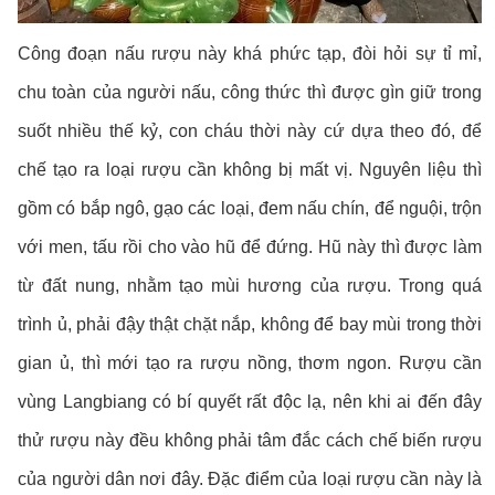
Công đoạn nấu rượu này khá phức tạp, đòi hỏi sự tỉ mỉ,
chu toàn của người nấu, công thức thì được gìn giữ trong
suốt nhiều thế kỷ, con cháu thời này cứ dựa theo đó, để
chế tạo ra loại rượu cần không bị mất vị. Nguyên liệu thì
gồm có bắp ngô, gạo các loại, đem nấu chín, để nguội, trộn
với men, tấu rồi cho vào hũ để đứng. Hũ này thì được làm
từ đất nung, nhằm tạo mùi hương của rượu. Trong quá
trình ủ, phải đậy thật chặt nắp, không để bay mùi trong thời
gian ủ, thì mới tạo ra rượu nồng, thơm ngon. Rượu cần
vùng Langbiang có bí quyết rất độc lạ, nên khi ai đến đây
thử rượu này đều không phải tâm đắc cách chế biến rượu
của người dân nơi đây. Đặc điểm của loại rượu cần này là