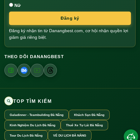
Nữ
Đăng ký
Đăng ký nhận tin từ Danangbest.com, cơ hội nhận quyền lợi
giảm giá riêng biệt.
THEO DÕI DANANGBEST
TOP TÌM KIẾM
Galadinner - Teambuilding Đà Nẵng
Khách Sạn Đà Nẵng
Kinh Nghiệm Du Lịch Đà Nẵng
Thuê Xe Tự Lái Đà Nẵng
Tour Du Lịch Đà Nẵng
VÉ DU LỊCH ĐÀ NẴNG