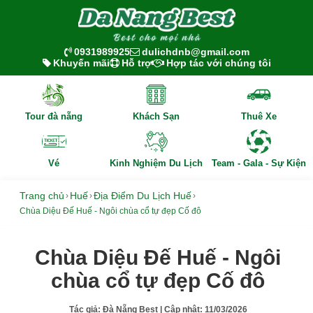
0931989925
dulichdnb@gmail.com
Khuyến mãi
Hỗ trợ
Hợp tác với chúng tôi
Tour đà nẵng
Khách Sạn
Thuê Xe
Vé
Kinh Nghiệm Du Lịch
Team - Gala - Sự Kiện
Trang chủ
Huế
Địa Điểm Du Lịch Huế
›
›
›
Chùa Diệu Đế Huế - Ngôi chùa cổ tự đẹp Cố đô
Chùa Diệu Đế Huế - Ngôi
chùa cổ tự đẹp Cố đô
Tác giả:
Đà Nẵng Best
| Cập nhật:
11/03/2026