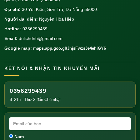
Địa chỉ:
30 Yết Kiêu, Sơn Trà, Đà Nẵng 55000.
Người đại diện:
Nguyễn Hòa Hiệp
Hotline:
0356299439
Email:
dulichdnb@gmail.com
Google map:
maps.app.goo.gl/JhjsFwzs3e4ehiGY6
KẾT NỐI & NHẬN TIN KHUYẾN MÃI
0356299439
8–21h · Thứ 2 đến Chủ nhật
Nam