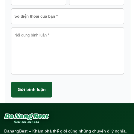
Gửi bình luận
DanangBest – Khám phá thế giới cùng những chuyến đi ý nghĩa.