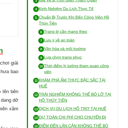
Giá Vé & Thời Gian Tham Quan
Kinh Nghiệm Du Lịch Thực Tế
Chuẩn Bị Trước Khi Đến Công Viên Hồ
Thủy Tiên
Trang bị cần mang theo
Lưu ý về an toàn
Văn hóa và môi trường
n
Lựa chọn trang phục
hơi giải
Thời điểm lý tưởng tham quan công
 chưa bao
viên
KHÁM PHÁ ẨM THỰC ĐẶC SẮC TẠI
HUẾ
 lên bên
TRẢI NGHIỆM KHÔNG THỂ BỎ LỠ TẠI
h dang dở
HỒ THỦY TIÊN
nhiên xâm
DỊCH VỤ DU LỊCH HỖ TRỢ TẠI HUẾ
DỰ TOÁN CHI PHÍ CHO CHUYẾN ĐI
ĐIỂM ĐẾN LÂN CẬN KHÔNG THỂ BỎ