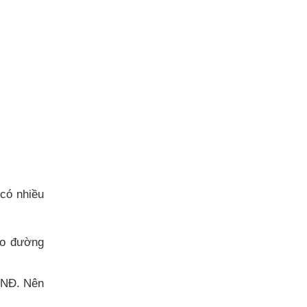
 có nhiều
eo đường
 VNĐ. Nên