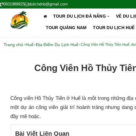
0931989925
dulichdnb@gmail.com
TOUR DU LỊCH ĐÀ NẴNG
VÉ DU L
TOUR QUẢNG NAM
TOUR DU LỊCH HUẾ
Trang chủ
Huế
Địa Điểm Du Lịch Huế
›
›
›
Công Viên Hồ Thủy Tiên Huế: đườ
Công Viên Hồ Thủy Tiên
Công viên Hồ Thủy Tiên ở Huế là một trong những địa
một dự án công viên giải trí hoành tráng nhưng dang
đầy mê hoặc.
Bài Viết Liên Quan