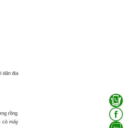
i dân địa
ợng rồng
g có máy