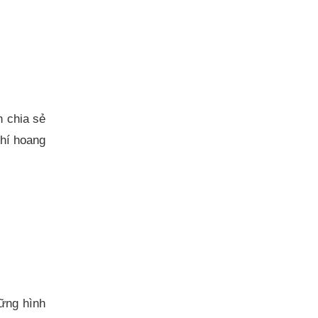
h chia sẻ
khí hoang
ững hình