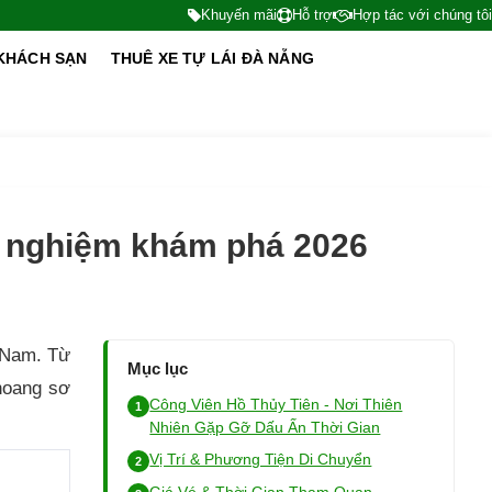
Khuyến mãi
Hỗ trợ
Hợp tác với chúng tôi
KHÁCH SẠN
THUÊ XE TỰ LÁI ĐÀ NẴNG
nh nghiệm khám phá 2026
t Nam. Từ
Mục lục
 hoang sơ
Công Viên Hồ Thủy Tiên - Nơi Thiên
Nhiên Gặp Gỡ Dấu Ấn Thời Gian
Vị Trí & Phương Tiện Di Chuyển