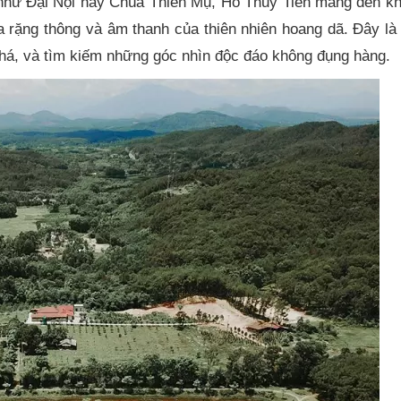
 như Đại Nội hay Chùa Thiên Mụ, Hồ Thủy Tiên mang đến kh
ua rặng thông và âm thanh của thiên nhiên hoang dã. Đây là
há, và tìm kiếm những góc nhìn độc đáo không đụng hàng.