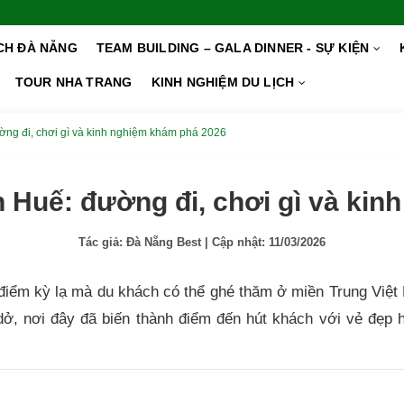
ỊCH ĐÀ NẴNG
TEAM BUILDING – GALA DINNER - SỰ KIỆN
TOUR NHA TRANG
KINH NGHIỆM DU LỊCH
ng đi, chơi gì và kinh nghiệm khám phá 2026
 Huế: đường đi, chơi gì và ki
Tác giả:
Đà Nẵng Best
| Cập nhật:
11/03/2026
 điểm kỳ lạ mà du khách có thể ghé thăm ở miền Trung Việ
 dở, nơi đây đã biến thành điểm đến hút khách với vẻ đẹp