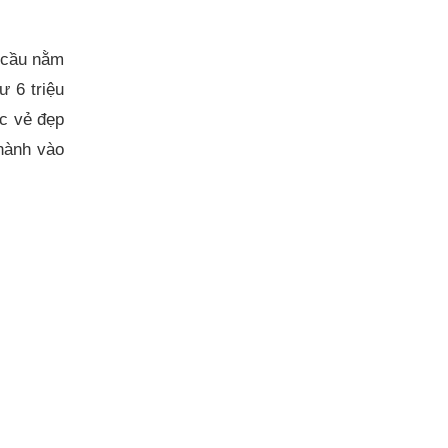
y cầu nằm
 6 triệu
ợc vẻ đẹp
hành vào