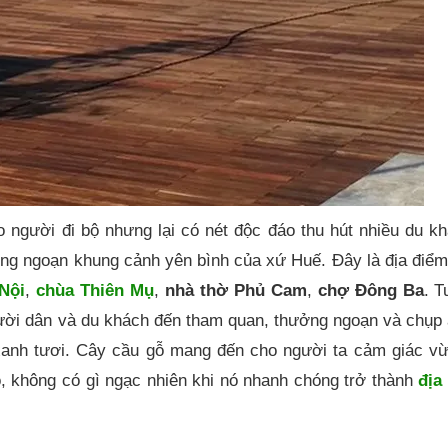
 người đi bộ nhưng lại có nét độc đáo thu hút nhiều du k
ng ngoạn khung cảnh yên bình của xứ Huế. Đây là địa điểm
Nội
,
chùa Thiên Mụ
,
nhà thờ Phủ Cam
,
chợ Đông Ba
. T
gười dân và du khách đến tham quan, thưởng ngoạn và chụp
xanh tươi. Cây cầu gỗ mang đến cho người ta cảm giác vừa
ó, không có gì ngạc nhiên khi nó nhanh chóng trở thành
địa