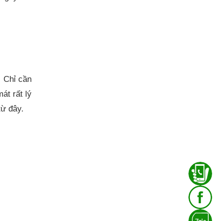
 Chỉ cần
át rất lý
từ đây.