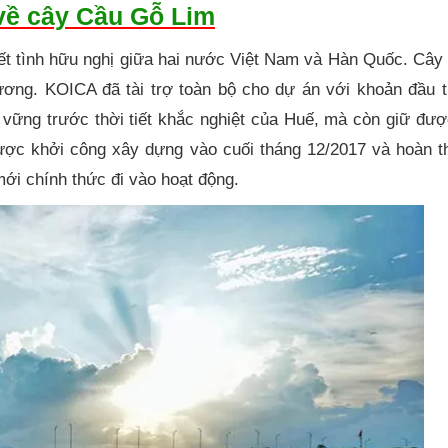
về cây Cầu Gỗ Lim
kết tình hữu nghị giữa hai nước Việt Nam và Hàn Quốc. Câ
ơng. KOICA đã tài trợ toàn bộ cho dự án với khoản đầu tư
n vững trước thời tiết khắc nghiệt của Huế, mà còn giữ đư
ược khởi công xây dựng vào cuối tháng 12/2017 và hoàn t
ới chính thức đi vào hoạt động.