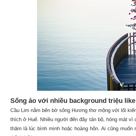
Sống ảo với nhiều background triệu like
Cầu Lim nằm bên bờ sông Hương thơ mộng với lối kiến
thích ở Huế. Nhiều người đến đây tản bộ, hóng mát vì c
thăm là lúc bình minh hoặc hoàng hôn. Ai cũng muốn 