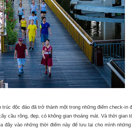
 trúc độc đáo đã trở thành một trong những điểm check-in
ây cầu rộng, đẹp, có không gian thoáng mát. Và thời gian t
ra đây vào những thời điểm này để lưu lại cho mình những