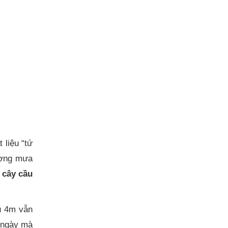
 liệu “tứ
lượng mưa
a
cây cầu
u 4m vẫn
 ngày mà