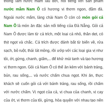
thống làm nước mắm lâu đời, nổi tiếng với sản phẩm
nước mắm Nam Ô
có hương vị thơm ngon, đậm đà.
Ngoài nước mắm, làng chài Nam Ô còn có
món gỏi cá
Nam Ô
là món ăn đặc sản nổi tiếng của Đà Nẵng. Gỏi cá
Nam Ô được làm từ cá trích, một loại cá nhỏ, thân dẹt, có
thịt ngọt và chắc. Cá trích được đánh bắt từ biển về, rửa
sạch, bỏ ruột, thái lát mỏng, rồi ướp với các loại gia vị như
tỏi, ớt, gừng, chanh, giấm,... để khử mùi tanh và tạo hương
vị thơm ngon. Gỏi cá Nam Ô có thể ăn kèm với bánh tráng,
bún, rau sống,... và nước chấm chua ngọt. Khi ăn, thực
khách sẽ cuốn gỏi cá với bánh tráng, rau sống, rồi chấm
với nước chấm. Vị ngọt của cá, vị chua của chanh, vị cay
của ớt, vị thơm của tỏi, gừng, hòa quyện với nhau tạo nên