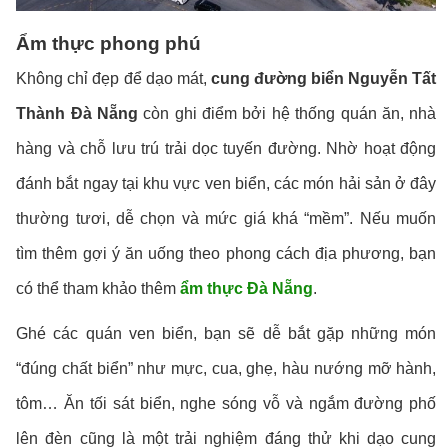
Ẩm thực phong phú
Không chỉ đẹp để dạo mát,
cung đường biển Nguyễn Tất
Thành Đà Nẵng
còn ghi điểm bởi hệ thống quán ăn, nhà
hàng và chỗ lưu trú trải dọc tuyến đường. Nhờ hoạt động
đánh bắt ngay tại khu vực ven biển, các món hải sản ở đây
thường tươi, dễ chọn và mức giá khá “mềm”. Nếu muốn
tìm thêm gợi ý ăn uống theo phong cách địa phương, bạn
có thể tham khảo thêm
ẩm thực Đà Nẵng
.
Ghé các quán ven biển, bạn sẽ dễ bắt gặp những món
“đúng chất biển” như mực, cua, ghẹ, hàu nướng mỡ hành,
tôm… Ăn tối sát biển, nghe sóng vỗ và ngắm đường phố
lên đèn cũng là một trải nghiệm đáng thử khi dạo cung