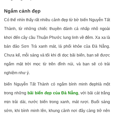
Ngắm cảnh đẹp
Có thể nhìn thấy rất nhiều cảnh đẹp từ bờ biển Nguyễn Tất
Thành, từ những chiếc thuyền đánh cá nhấp nhô ngoài
khơi đến cây cầu Thuận Phước lung linh về đêm. Xa xa là
bán đảo Sơn Trà xanh mát, lá phổi khỏe của Đà Nẵng.
Chưa kể, mỗi sáng và tối khi đi dọc bãi biển, bạn sẽ được
ngắm mặt trời mọc từ trên đỉnh núi, và bạn sẽ có trải
nghiệm như ý.
biển Nguyễn Tất Thành có ngắm bình minh đẹphlà một
trong những
bãi biển đẹp của Đà Nẵng
, với bãi cát trắng
mịn trải dài, nước biển trong xanh, mát rượi. Buổi sáng
sớm, khi bình minh lên, khung cảnh nơi đây càng trở nên