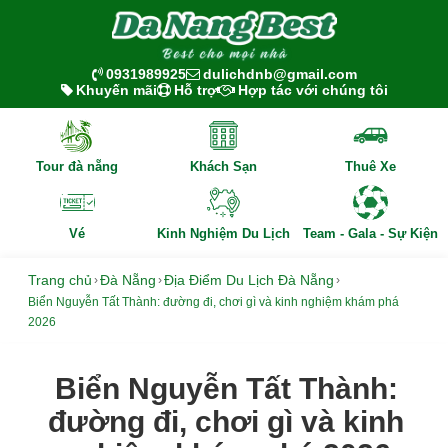
0931989925
dulichdnb@gmail.com
Khuyến mãi
Hỗ trợ
Hợp tác với chúng tôi
Tour đà nẵng
Khách Sạn
Thuê Xe
Vé
Kinh Nghiệm Du Lịch
Team - Gala - Sự Kiện
Trang chủ
Đà Nẵng
Địa Điểm Du Lịch Đà Nẵng
›
›
›
Biển Nguyễn Tất Thành: đường đi, chơi gì và kinh nghiệm khám phá
2026
Biển Nguyễn Tất Thành:
đường đi, chơi gì và kinh