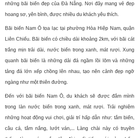
những bãi biển đẹp của Đà Nẵng. Nơi đây mang vẻ đẹp
hoang sơ, yên bình, được nhiều du khách yêu thích.
Bãi biển Nam Ô tọa lạc tại phường Hòa Hiệp Nam, quận
Liên Chiểu. Bãi biển có chiều dài khoảng 2km, với bãi cát
trắng mịn trải dài, nước biển trong xanh, mát rượi. Xung
quanh bãi biển là những dải đá ngầm lồi lõm và những
tảng đá lớn xếp chồng lên nhau, tạo nên cảnh đẹp ngỡ
ngàng như một thiên đường.
Đến với bãi biển Nam Ô, du khách sẽ được đắm mình
trong làn nước biển trong xanh, mát rượi. Trải nghiệm
những hoạt động vui chơi, giải trí hấp dẫn như: tắm biển,
câu cá, tắm nắng, lướt ván,... Làng chài này có truyền