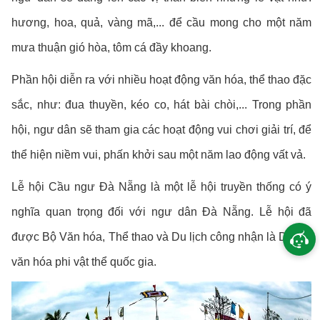
hương, hoa, quả, vàng mã,... để cầu mong cho một năm
mưa thuận gió hòa, tôm cá đầy khoang.
Phần hội diễn ra với nhiều hoạt động văn hóa, thể thao đặc
sắc, như: đua thuyền, kéo co, hát bài chòi,... Trong phần
hội, ngư dân sẽ tham gia các hoạt động vui chơi giải trí, để
thể hiện niềm vui, phấn khởi sau một năm lao động vất vả.
Lễ hội Cầu ngư Đà Nẵng là một lễ hội truyền thống có ý
nghĩa quan trọng đối với ngư dân Đà Nẵng. Lễ hội đã
được Bộ Văn hóa, Thể thao và Du lịch công nhận là Di sản
văn hóa phi vật thể quốc gia.