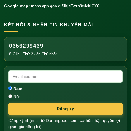
Google map:
maps.app.goo.gl/JhjsFwzs3e4ehiGY6
KẾT NỐI & NHẬN TIN KHUYẾN MÃI
0356299439
8–21h · Thứ 2 đến Chủ nhật
Nam
Nữ
Đăng ký
Đăng ký nhận tin từ Danangbest.com, cơ hội nhận quyền lợi
giảm giá riêng biệt.