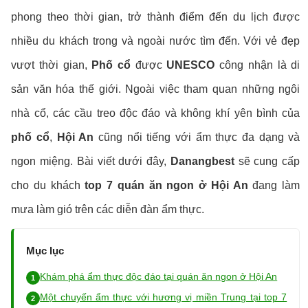
phong theo thời gian, trở thành điểm đến du lịch được
nhiều du khách trong và ngoài nước tìm đến. Với vẻ đẹp
vượt thời gian,
Phố cổ
được
UNESCO
công nhận là di
sản văn hóa thế giới. Ngoài việc tham quan những ngôi
nhà cổ, các cầu treo độc đáo và không khí yên bình của
phố cổ
,
Hội An
cũng nổi tiếng với ẩm thực đa dạng và
ngon miệng. Bài viết dưới đây,
Danangbest
sẽ cung cấp
cho du khách
top 7 quán ăn ngon ở Hội An
đang làm
mưa làm gió trên các diễn đàn ẩm thực.
Mục lục
Khám phá ẩm thực độc đáo tại quán ăn ngon ở Hội An
Một chuyến ẩm thực với hương vị miền Trung tại top 7