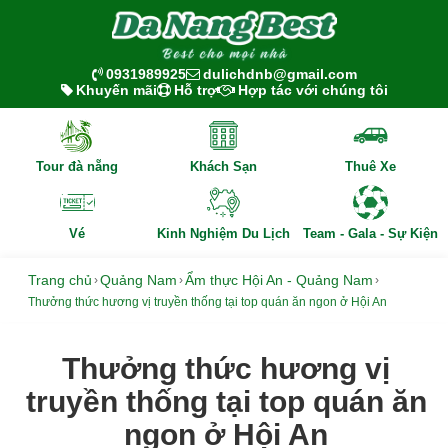
0931989925
dulichdnb@gmail.com
Khuyến mãi
Hỗ trợ
Hợp tác với chúng tôi
Tour đà nẵng
Khách Sạn
Thuê Xe
Vé
Kinh Nghiệm Du Lịch
Team - Gala - Sự Kiện
Trang chủ
Quảng Nam
Ẩm thực Hội An - Quảng Nam
›
›
›
Thưởng thức hương vị truyền thống tại top quán ăn ngon ở Hội An
Thưởng thức hương vị
truyền thống tại top quán ăn
ngon ở Hội An