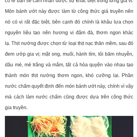
có lẽ bạn sẽ cảm nhận được sự khác biệt trong từng gia vị.
Món bánh ướt này được làm từ công thức giá truyền nên
nó có vị rất đặc biệt, bên cạnh đó chính là khâu lựa chọn
nguyên liệu tạo nên hương vị đậm đà, thơm ngon khác
lạ. Thịt nướng được chọn từ loại thịt nạc thăn mềm, sau đó
đem ướp gia vị; mật ong, muối, hành tím, tỏi băm nhuyễn,
dầu mè, mè trắng và mắm, tất cả hòa quyện vào nhau tạo
thành món thịt nướng thơm ngon, khó cưỡng lại. Phần
nước chấm quyết định đến món bánh ướt này, chính vì vậy
mà cách làm nước chấm cũng được dựa trên công thức
gia truyền.