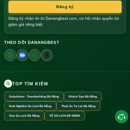
Đăng ký
Đăng ký nhận tin từ Danangbest.com, cơ hội nhận quyền lợi
giảm giá riêng biệt.
THEO DÕI DANANGBEST
TOP TÌM KIẾM
Galadinner - Teambuilding Đà Nẵng
Khách Sạn Đà Nẵng
Kinh Nghiệm Du Lịch Đà Nẵng
Thuê Xe Tự Lái Đà Nẵng
Tour Du Lịch Đà Nẵng
VÉ DU LỊCH ĐÀ NẴNG