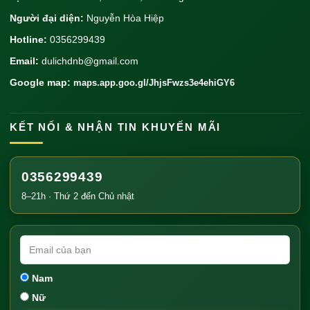
Người đại diện:
Nguyễn Hòa Hiệp
Hotline:
0356299439
Email:
dulichdnb@gmail.com
Google map:
maps.app.goo.gl/JhjsFwzs3e4ehiGY6
KẾT NỐI & NHẬN TIN KHUYẾN MÃI
0356299439
8–21h · Thứ 2 đến Chủ nhật
Nam
Nữ