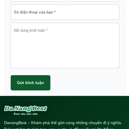
Gửi bình luận
DanangBest – Khám phá thế giới cùng những chuyến đi ý nghĩa.