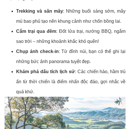
Trekking và săn mây
: Những buổi sáng sớm, mây
mù bao phủ tạo nên khung cảnh như chốn bồng lai.
Cắm trại qua đêm
: Đốt lửa trại, nướng BBQ, ngắm
sao trời – những khoảnh khắc khó quên!
Chụp ảnh check-in
: Từ đỉnh núi, bạn có thể ghi lại
những bức ảnh panorama tuyệt đẹp.
Khám phá dấu tích lịch sử
: Các chiến hào, hầm trú
ẩn từ thời chiến là điểm nhấn độc đáo, gợi nhắc về
quá khứ.