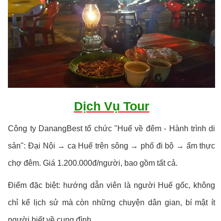
Dịch Vụ Tour
Công ty DanangBest tổ chức "Huế về đêm - Hành trình di
sản": Đại Nội → ca Huế trên sông → phố đi bộ → ẩm thực
chợ đêm. Giá 1.200.000đ/người, bao gồm tất cả.
Điểm đặc biệt: hướng dẫn viên là người Huế gốc, không
chỉ kể lịch sử mà còn những chuyện dân gian, bí mật ít
người biết về cung đình.