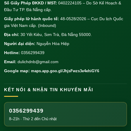
Số Giấy Phép ĐKKD / MST:
0402224105 – Do Sở Kế Hoạch &
Đầu Tư TP. Đà Nẵng cấp.
Giấy phép lữ hành quốc tế:
48-0528/2026 – Cục Du lịch Quốc
gia Việt Nam cấp. (Inbound)
Địa chỉ:
30 Yết Kiêu, Sơn Trà, Đà Nẵng 55000.
Người đại diện:
Nguyễn Hòa Hiệp
Hotline:
0356299439
Email:
dulichdnb@gmail.com
Google map:
maps.app.goo.gl/JhjsFwzs3e4ehiGY6
KẾT NỐI & NHẬN TIN KHUYẾN MÃI
0356299439
8–21h · Thứ 2 đến Chủ nhật