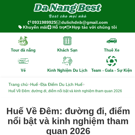
0931989925
dulichdnb@gmail.com
Khuyến mãi
Hỗ trợ
Hợp tác với chúng tôi
Tour đà nẵng
Khách Sạn
Thuê Xe
Vé
Kinh Nghiệm Du Lịch
Team - Gala - Sự Kiện
Trang chủ
Huế
Địa Điểm Du Lịch Huế
›
›
›
Huế Về Đêm: đường đi, điểm nổi bật và kinh nghiệm tham quan 2026
Huế Về Đêm: đường đi, điểm
nổi bật và kinh nghiệm tham
quan 2026