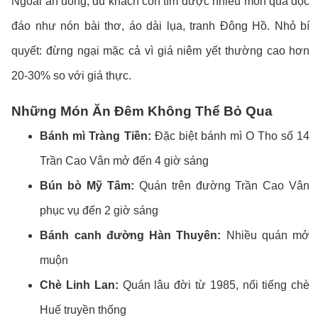
Ngoài ăn uống, du khách còn tìm được nhiều món quà độc
đáo như nón bài thơ, áo dài lụa, tranh Đông Hồ. Nhỏ bí
quyết: đừng ngại mặc cả vì giá niêm yết thường cao hơn
20-30% so với giá thực.
Những Món Ăn Đêm Không Thể Bỏ Qua
Bánh mì Tràng Tiền:
Đặc biệt bánh mì O Tho số 14
Trần Cao Vân mở đến 4 giờ sáng
Bún bò Mỹ Tâm:
Quán trên đường Trần Cao Vân
phục vụ đến 2 giờ sáng
Bánh canh đường Hàn Thuyên:
Nhiều quán mở
muộn
Chè Linh Lan:
Quán lâu đời từ 1985, nổi tiếng chè
Huế truyền thống