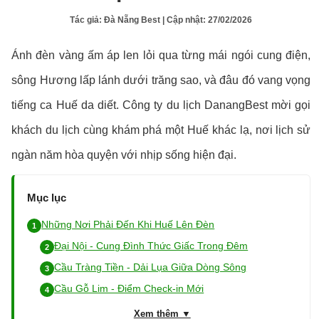
Tác giả:
Đà Nẵng Best
| Cập nhật:
27/02/2026
Ánh đèn vàng ấm áp len lỏi qua từng mái ngói cung điện,
sông Hương lấp lánh dưới trăng sao, và đâu đó vang vọng
tiếng ca Huế da diết. Công ty du lịch DanangBest mời gọi
khách du lịch cùng khám phá một Huế khác lạ, nơi lịch sử
ngàn năm hòa quyện với nhịp sống hiện đại.
Mục lục
Những Nơi Phải Đến Khi Huế Lên Đèn
Đại Nội - Cung Đình Thức Giấc Trong Đêm
Cầu Tràng Tiền - Dải Lụa Giữa Dòng Sông
Cầu Gỗ Lim - Điểm Check-in Mới
Xem thêm ▼