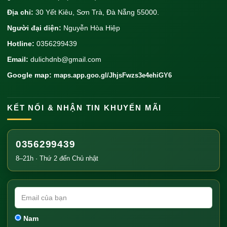
Địa chỉ:
30 Yết Kiêu, Sơn Trà, Đà Nẵng 55000.
Người đại diện:
Nguyễn Hòa Hiệp
Hotline:
0356299439
Email:
dulichdnb@gmail.com
Google map:
maps.app.goo.gl/JhjsFwzs3e4ehiGY6
KẾT NỐI & NHẬN TIN KHUYẾN MÃI
0356299439
8–21h · Thứ 2 đến Chủ nhật
Nam