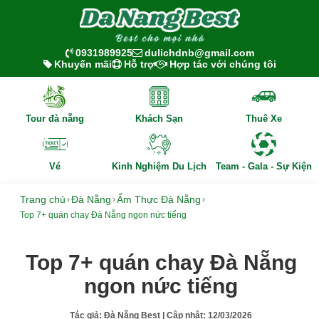
0931989925
dulichdnb@gmail.com
Khuyến mãi
Hỗ trợ
Hợp tác với chúng tôi
Tour đà nẵng
Khách Sạn
Thuê Xe
Vé
Kinh Nghiệm Du Lịch
Team - Gala - Sự Kiện
Trang chủ
Đà Nẵng
Ẩm Thực Đà Nẵng
›
›
›
Top 7+ quán chay Đà Nẵng ngon nức tiếng
Top 7+ quán chay Đà Nẵng
ngon nức tiếng
Tác giả:
Đà Nẵng Best
| Cập nhật:
12/03/2026