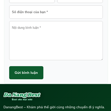
Gửi bình luận
DanangBest – Khám phá thế giới cùng những chuyến đi ý nghĩa.