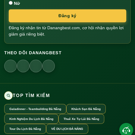
Nữ
Đăng ký
Đăng ký nhận tin từ Danangbest.com, cơ hội nhận quyền lợi
giảm giá riêng biệt.
THEO DÕI DANANGBEST
TOP TÌM KIẾM
Galadinner - Teambuilding Đà Nẵng
Khách Sạn Đà Nẵng
Kinh Nghiệm Du Lịch Đà Nẵng
Thuê Xe Tự Lái Đà Nẵng
Tour Du Lịch Đà Nẵng
VÉ DU LỊCH ĐÀ NẴNG