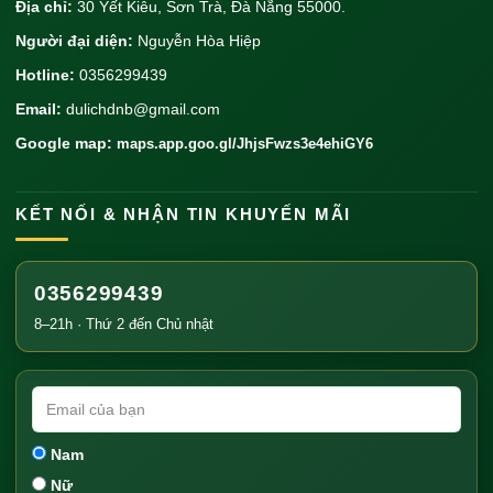
Địa chỉ:
30 Yết Kiêu, Sơn Trà, Đà Nẵng 55000.
Người đại diện:
Nguyễn Hòa Hiệp
Hotline:
0356299439
Email:
dulichdnb@gmail.com
Google map:
maps.app.goo.gl/JhjsFwzs3e4ehiGY6
KẾT NỐI & NHẬN TIN KHUYẾN MÃI
0356299439
8–21h · Thứ 2 đến Chủ nhật
Nam
Nữ