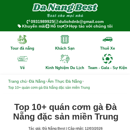
0931989925
dulichdnb@gmail.com
Khuyến mãi
Hỗ trợ
Hợp tác với chúng tôi
Tour đà nẵng
Khách Sạn
Thuê Xe
Vé
Kinh Nghiệm Du Lịch
Team - Gala - Sự Kiện
Trang chủ
Đà Nẵng
Ẩm Thực Đà Nẵng
›
›
›
Top 10+ quán cơm gà Đà Nẵng đặc sản miền Trung
Top 10+ quán cơm gà Đà
Nẵng đặc sản miền Trung
Tác giả:
Đà Nẵng Best
| Cập nhật:
12/03/2026