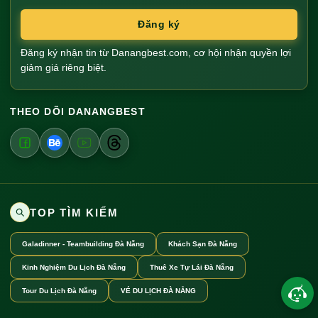
Đăng ký
Đăng ký nhận tin từ Danangbest.com, cơ hội nhận quyền lợi
giảm giá riêng biệt.
THEO DÕI DANANGBEST
TOP TÌM KIẾM
Galadinner - Teambuilding Đà Nẵng
Khách Sạn Đà Nẵng
Kinh Nghiệm Du Lịch Đà Nẵng
Thuê Xe Tự Lái Đà Nẵng
Tour Du Lịch Đà Nẵng
VÉ DU LỊCH ĐÀ NẴNG