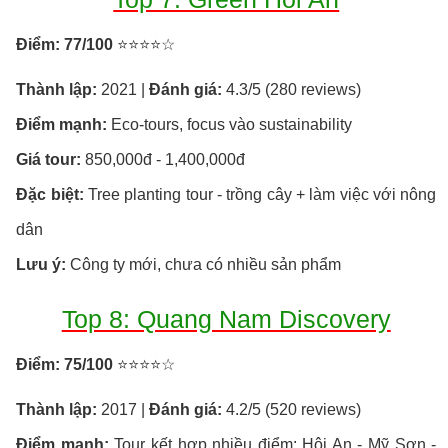
Điểm: 77/100
⭐⭐⭐⭐☆
Thành lập:
2021 |
Đánh giá:
4.3/5 (280 reviews)
Điểm mạnh:
Eco-tours, focus vào sustainability
Giá tour:
850,000đ - 1,400,000đ
Đặc biệt:
Tree planting tour - trồng cây + làm việc với nông
dân
Lưu ý:
Công ty mới, chưa có nhiều sản phẩm
Top 8: Quang Nam Discovery
Điểm: 75/100
⭐⭐⭐⭐☆
Thành lập:
2017 |
Đánh giá:
4.2/5 (520 reviews)
Điểm mạnh:
Tour kết hợp nhiều điểm: Hội An - Mỹ Sơn -