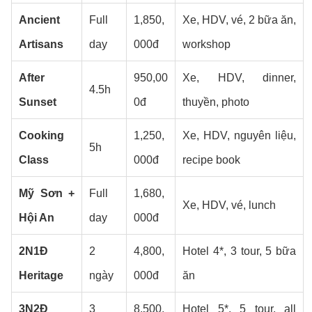
Ancient
Full
1,850,
Xe, HDV, vé, 2 bữa ăn,
Artisans
day
000đ
workshop
After
950,00
Xe, HDV, dinner,
4.5h
Sunset
0đ
thuyền, photo
Cooking
1,250,
Xe, HDV, nguyên liệu,
5h
Class
000đ
recipe book
Mỹ Sơn +
Full
1,680,
Xe, HDV, vé, lunch
Hội An
day
000đ
2N1Đ
2
4,800,
Hotel 4*, 3 tour, 5 bữa
Heritage
ngày
000đ
ăn
3N2Đ
3
8,500,
Hotel 5*, 5 tour, all