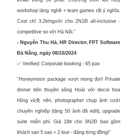
workshop làng nghề + team games rất ý nghĩa.
Cost chỉ 3.2tr/người cho 2N1Đ all-inclusive -
competitive so với Hà Nội."
- Nguyễn Thu Hà, HR Director, FPT Software
Đà Nẵng, ngày 08/10/2024
✅ Verified: Corporate booking - 65 pax
"Honeymoon package vượt mong đợi! Private
dinner trên thuyền sông Hoài với decor hoa
hồng và촛 nến, photographer chụp ảnh cưới
chuyên nghiệp (tặng 50 ảnh đã edit), upgrade
suite miễn phí. Giá 18tr cho 3N2Đ bao gồm
khách sạn 5 sao + 2 tour - đáng từng đồng!"