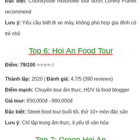
Đặc biệt:
Countryside motorbike tour được Lonely Planet
recommend
Lưu ý:
Yêu cầu biết đi xe máy, không phù hợp gia đình có
trẻ nhỏ
Top 6: Hoi An Food Tour
Điểm: 79/100
⭐⭐⭐⭐☆
Thành lập:
2020 |
Đánh giá:
4.7/5 (390 reviews)
Điểm mạnh:
Chuyên tour ẩm thực, HDV là food blogger
Giá tour:
650,000đ - 980,000đ
Đặc biệt:
Street food tour buổi tối, thử 10+ món đặc sản
Lưu ý:
Chỉ tập trung ẩm thực, ít yếu tố văn hóa
Top 7: Green Hoi An