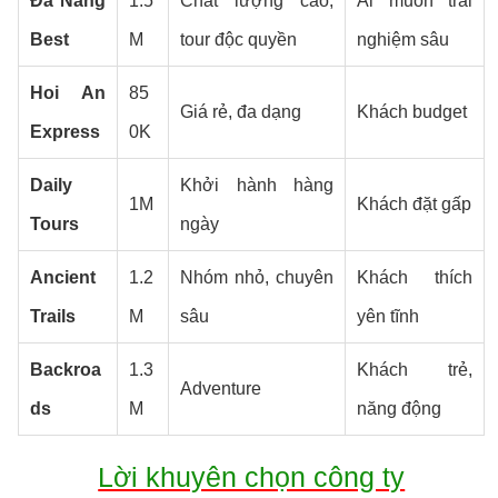
Đà Nẵng
1.5
Chất lượng cao,
Ai muốn trải
Best
M
tour độc quyền
nghiệm sâu
Hoi An
85
Giá rẻ, đa dạng
Khách budget
Express
0K
Daily
Khởi hành hàng
1M
Khách đặt gấp
Tours
ngày
Ancient
1.2
Nhóm nhỏ, chuyên
Khách thích
Trails
M
sâu
yên tĩnh
Backroa
1.3
Khách trẻ,
Adventure
ds
M
năng động
Lời khuyên chọn công ty