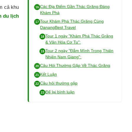
Các Địa Điểm Gần Thác Grăng Đáng
ùm cả khu
Khám Phá
m du lịch
Tour Khám Phá Thác Grăng Cùng
DanangBest Travel
Tour 1 ngày "Khám Phá Thác Grăng
& Văn Hóa Cơ Tu":
Tour 2 ngày "Đắm Mình Trong Thiên
Nhiên Nam Giang":
Câu Hỏi Thường Gặp Về Thác Grăng
Kết Luận
Câu hỏi thường gặp
Để lại bình luận