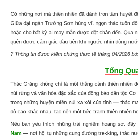
Có những nơi mà thiên nhiên đã dành trọn tâm huyết để
Giữa đại ngàn Trường Sơn hùng vĩ, ngọn thác tuôn đổ
hoặc cho bất kỳ ai may mắn được đặt chân đến. Qua 
quên được cảm giác đầu tiên khi ngước nhìn dòng nướ
? Thông tin được kiểm chứng thực tế tháng 04/2026 bở
Tổng Qu
Thác Grăng không chỉ là một thắng cảnh thiên nhiên 
núi rừng và văn hóa đặc sắc của đồng bào dân tộc C
trong những huyện miền núi xa xôi của tỉnh — thác m
độ cao khác nhau, tạo nên một bức tranh thiên nhiên 
Nếu bạn yêu thích những trải nghiệm hoang sơ, đây
Nam
— nơi hội tụ những cung đường trekking, thác nư