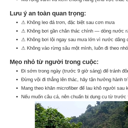
Lưu ý an toàn quan trọng:
⚠ Không leo đá trơn, đặc biệt sau cơn mưa
⚠ Không bơi gần chân thác chính — dòng nước r
⚠ Không bơi lội ngay sau mưa lớn vì nước dâng c
⚠ Không vào rừng sâu một mình, luôn đi theo n
Mẹo nhỏ từ người trong cuộc:
Đi sớm trong ngày (trước 9 giờ sáng) để tránh đ
Đừng vội đi thẳng lên thác, hãy tận hưởng hành 
Mang theo khăn microfiber để lau khô người sau kh
Nếu muốn câu cá, nên chuẩn bị dụng cụ từ trước