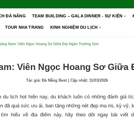
ỊCH ĐÀ NẴNG
TEAM BUILDING – GALA DINNER - SỰ KIỆN
TOUR NHA TRANG
KINH NGHIỆM DU LỊCH
uảng Nam: Viên Ngọc Hoang Sơ Giữa Đại Ngàn Trường Sơn
am: Viên Ngọc Hoang Sơ Giữa 
Tác giả:
Đà Nẵng Best
| Cập nhật:
11/03/2026
du lịch hot hiện nay, du khách luôn có những đánh giá tí
n đã quá sức ưu ái, ban tặng những nét đẹp ma mị, kỳ vỹ, 
tìm hiểu về địa điểm này, hãy theo dõi ngay bài viết d