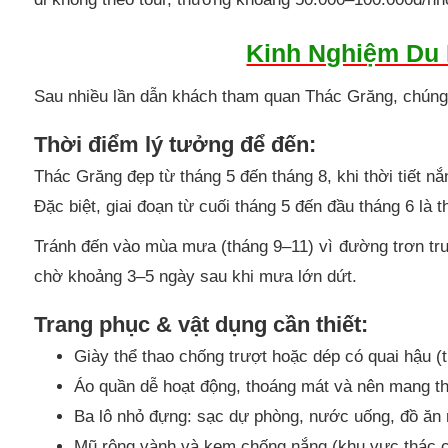
Kinh Nghiệm Du 
Sau nhiều lần dẫn khách tham quan Thác Grăng, chúng
Thời điểm lý tưởng để đến:
Thác Grăng đẹp từ tháng 5 đến tháng 8, khi thời tiết 
Đặc biệt, giai đoạn từ cuối tháng 5 đến đầu tháng 6 là
Tránh đến vào mùa mưa (tháng 9–11) vì đường trơn tr
chờ khoảng 3–5 ngày sau khi mưa lớn dứt.
Trang phục & vật dụng cần thiết:
Giày thể thao chống trượt hoặc dép có quai hậu (
Áo quần dễ hoạt động, thoáng mát và nên mang the
Ba lô nhỏ đựng: sạc dự phòng, nước uống, đồ ăn 
Mũ rộng vành và kem chống nắng (khu vực thác c