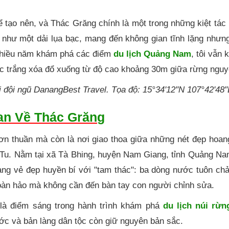
 tạo nên, và Thác Grăng chính là một trong những kiệt tác
 như một dải lụa bạc, mang đến không gian tĩnh lặng nhưn
nhiều năm khám phá các điểm
du lịch Quảng Nam
, tôi vẫn 
c trắng xóa đổ xuống từ độ cao khoảng 30m giữa rừng nguy
i đội ngũ DanangBest Travel. Tọa độ: 15°34'12"N 107°42'48"
an Về Thác Grăng
đơn thuần mà còn là nơi giao thoa giữa những nét đẹp hoa
ơ Tu. Nằm tại xã Tà Bhing, huyện Nam Giang, tỉnh Quảng N
ang vẻ đẹp huyền bí với "tam thác": ba dòng nước tuôn ch
hoàn hảo mà không cần đến bàn tay con người chỉnh sửa.
 là điểm sáng trong hành trình khám phá
du lịch núi rừ
ớc và bản làng dân tộc còn giữ nguyên bản sắc.