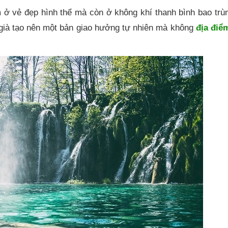
m ở vẻ đẹp hình thể mà còn ở không khí thanh bình bao tr
già tạo nên một bản giao hưởng tự nhiên mà không
địa điể