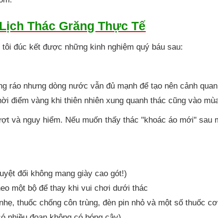
Lịch Thác Grăng Thực Tế
 tôi đúc kết được những kinh nghiệm quý báu sau:
nắng ráo nhưng dòng nước vẫn đủ mạnh để tạo nên cảnh quan
 thời điểm vàng khi thiên nhiên xung quanh thác cũng vào mùa
ượt và nguy hiểm. Nếu muốn thấy thác "khoác áo mới" sau 
tuyệt đối không mang giày cao gót!)
o một bộ để thay khi vui chơi dưới thác
nhẹ, thuốc chống côn trùng, đèn pin nhỏ và một số thuốc cơ
ó nhiều đoạn không có bóng cây)