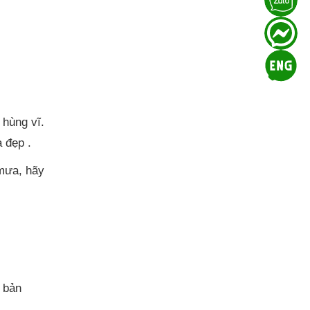
 hùng vĩ.
 đẹp .
mưa, hãy
 bản