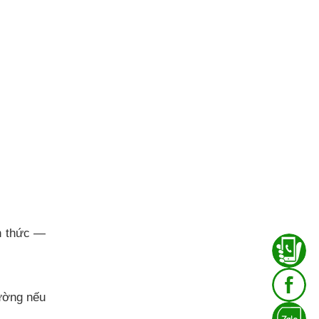
nh thức —
ường nếu