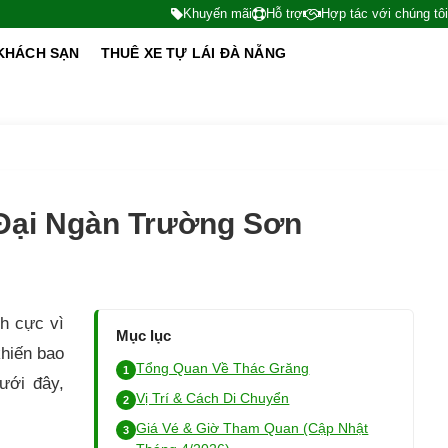
Khuyến mãi
Hỗ trợ
Hợp tác với chúng tôi
KHÁCH SẠN
THUÊ XE TỰ LÁI ĐÀ NẴNG
Đại Ngàn Trường Sơn
ch cực vì
Mục lục
khiến bao
Tổng Quan Về Thác Grăng
ưới đây,
Vị Trí & Cách Di Chuyển
Giá Vé & Giờ Tham Quan (Cập Nhật