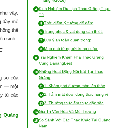
Tháng 4/2026)
Kinh Nghiệm Du Lịch Thác Grăng Thực
 như vậy.
Tế
g đầy mê
Thời điểm lý tưởng để đến:
không thể
Trang phục & vật dụng cần thiết:
ên sinh.
Lưu ý an toàn quan trọng:
Mẹo nhỏ từ người trong cuộc:
E
Trải Nghiệm Khám Phá Thác Grăng
Cùng DanangBest
Những Hoạt Động Nổi Bật Tại Thác
ng sơ của
Grăng
1. Khám phá đường mòn lên thác
am — một
2. Tắm mát dưới dòng thác hùng vĩ
ảy từ các
3. Thưởng thức ẩm thực đặc sắc
Giá Trị Văn Hóa Và Môi Trường
ng Quảng
So Sánh Với Các Thác Khác Tại Quảng
Nam