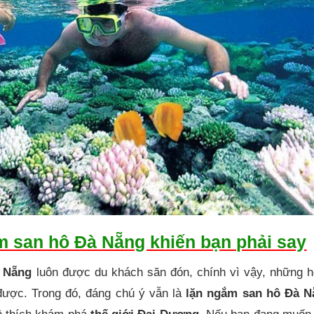
m san hô Đà Nẵng khiến bạn phải say
 Nẵng
luôn được du khách săn đón, chính vì vậy, những h
được. Trong đó, đáng chú ý vẫn là
lặn ngắm san hô Đà N