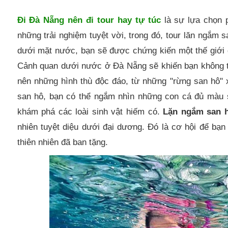
Đi Đà Nẵng nên đi tour hay tự túc
là sự lựa chọn 
những trải nghiệm tuyệt vời, trong đó, tour lăn ngắm
dưới mặt nước, bạn sẽ được chứng kiến một thế giới đ
Cảnh quan dưới nước ở Đà Nẵng sẽ khiến bạn không th
nên những hình thù độc đáo, từ những "rừng san hô"
san hô, bạn có thể ngắm nhìn những con cá đủ màu s
khám phá các loài sinh vật hiếm có.
Lặn ngắm san 
nhiên tuyệt diệu dưới đại dương. Đó là cơ hội để bạ
thiên nhiên đã ban tặng.