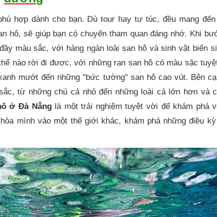
phù hợp dành cho bạn. Dù tour hay tự túc, đều mang đến
 san hô, sẽ giúp bạn có chuyến tham quan đáng nhớ. Khi b
ầy màu sắc, với hàng ngàn loài san hô và sinh vật biển s
ể nào rời đi được, với những rạn san hô có màu sặc tuyệt
 xanh mướt đến những "bức tường" san hô cao vút. Bên c
ắc, từ những chú cá nhỏ đến những loài cá lớn hơn và c
hô ở Đà Nẵng
là một trải nghiệm tuyệt vời để khám phá 
n hòa mình vào một thế giới khác, khám phá những điều kỳ