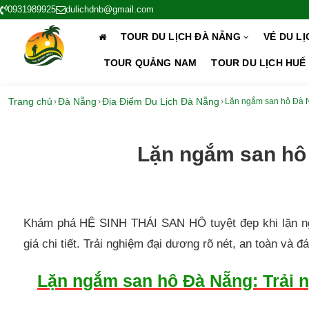
0931989925
dulichdnb@gmail.com
TOUR DU LỊCH ĐÀ NẴNG
VÉ DU L
TOUR QUẢNG NAM
TOUR DU LỊCH HUẾ
Trang chủ
Đà Nẵng
Địa Điểm Du Lịch Đà Nẵng
›
›
›
Lặn ngắm san hô Đà N
Lặn ngắm san hô 
Khám phá HỆ SINH THÁI SAN HÔ tuyệt đẹp khi lặn ng
giá chi tiết. Trải nghiệm đại dương rõ nét, an toàn và
L
ặn ngắm san hô Đà Nẵng: Trải n