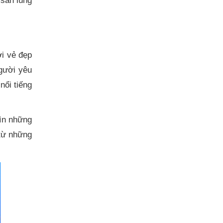
săn lùng
i vẻ đẹp
gười yêu
ổi tiếng
hìn những
từ những