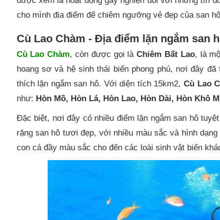
được xem là hoạt động gây nghiện đối với những tín đ
cho mình địa điểm để chiêm ngưỡng vẻ đẹp của san hô,
Cù Lao Chàm - Địa điểm lặn ngắm san 
Cù Lao Chàm
, còn được gọi là
Chiêm Bất Lao
, là m
hoang sơ và hệ sinh thái biển phong phú, nơi đây đ
thích lặn ngắm san hô. Với diện tích 15km2,
Cù Lao 
như:
Hòn Mồ, Hòn Lá, Hòn Lao, Hòn Dài, Hòn Khô M
Đặc biệt, nơi đây có nhiều điểm lặn ngắm san hô tuy
rặng san hô tươi đẹp, với nhiều màu sắc và hình dạn
con cá đầy màu sắc cho đến các loài sinh vật biển khá