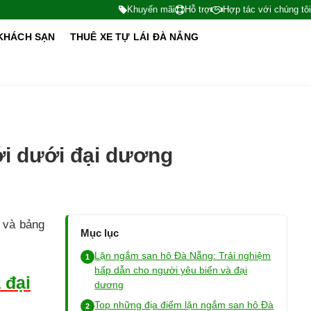
Khuyến mãi
Hỗ trợ
Hợp tác với chúng tôi
KHÁCH SẠN
THUÊ XE TỰ LÁI ĐÀ NẴNG
ới dưới đại dương
 và bảng
Mục lục
Lặn ngắm san hô Đà Nẵng: Trải nghiệm
hấp dẫn cho người yêu biển và đại
 đại
dương
Top những địa điểm lặn ngắm san hô Đà