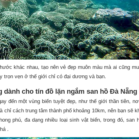
h thước khác nhau, tạo nên vẻ đẹp muôn màu mà ai cũng m
 trọn vẹn ở thế giới chỉ có đại dương và bạn.
 dành cho tín đồ lặn ngắm san hồ Đà Nẵng
gay đến một vùng biển tuyệt đẹp, như thế giới thần tiên, n
à chỉ cách trung tâm thành phố khoảng 10km, nên bạn sẽ k
hong phú, đa dạng nhiều loại sinh vật biển, trong đó, san 
phá .