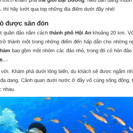
ồ thích khám phá
thế giới Đại Dương
. Nếu bạn đang muốn 
 thì hãy lướt qua top những địa điểm dưới đây nhé!
hô được săn đón
ột quần đảo nằm cách
thành phố Hội An
khoảng 20 km. Vớ
ã trở thành một trong những điểm đến hấp dẫn cho những n
Chàm
bao gồm một nhóm các đảo nhỏ, trong đó có hòn đảo n
ẹ
,...
ệt vời. Khám phá dưới lòng biển, du khách sẽ được ngắm n
g đa dạng. Cảnh quan dưới nước ở đây vô cùng sống động, 
c nhau.