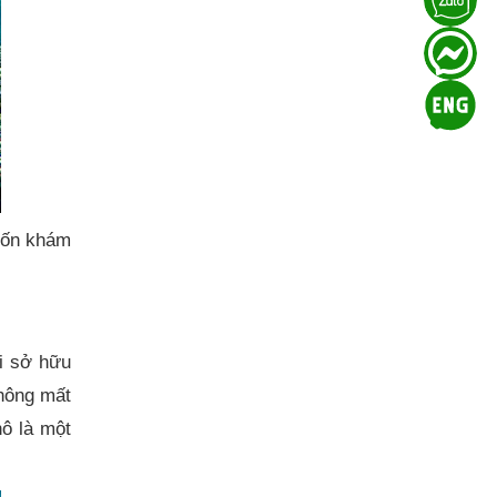
uốn khám
ơi sở hữu
hông mất
hô là một