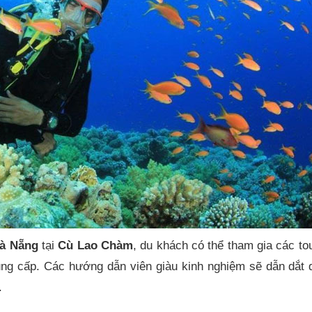
à Nẵng
tại
Cù Lao Chàm
, du khách có thể tham gia các tou
ung cấp. Các hướng dẫn viên giàu kinh nghiệm sẽ dẫn dắt 
.