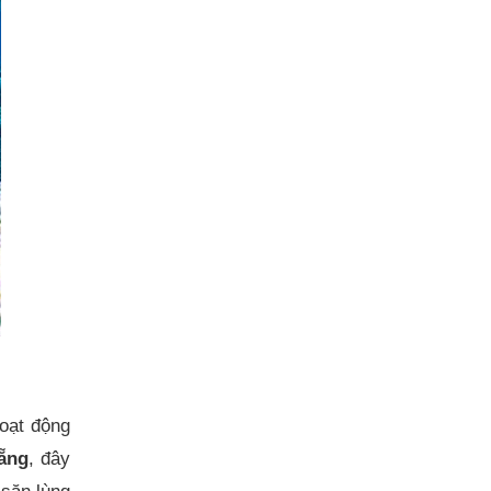
oạt động
ẵng
, đây