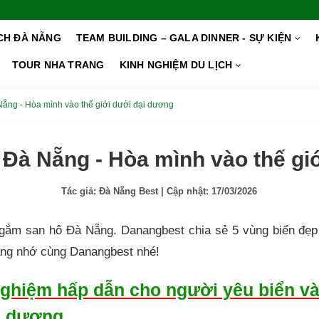
ỊCH ĐÀ NẴNG
TEAM BUILDING – GALA DINNER - SỰ KIỆN
TOUR NHA TRANG
KINH NGHIỆM DU LỊCH
ẵng - Hòa mình vào thế giới dưới đại dương
Đà Nẵng - Hòa mình vào thế gi
Tác giả:
Đà Nẵng Best
| Cập nhật:
17/03/2026
ắm san hô Đà Nẵng. Danangbest chia sẻ 5 vùng biển đẹp
 đáng nhớ cùng Danangbest nhé!
ghiệm hấp dẫn cho người yêu biển và
dương