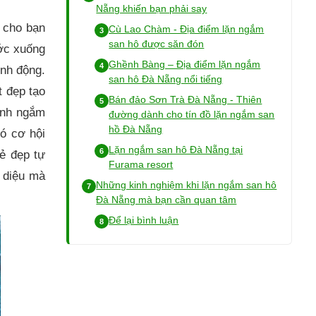
Nẵng khiến bạn phải say
 cho bạn
Cù Lao Chàm - Địa điểm lặn ngắm
san hô được săn đón
ước xuống
Ghềnh Bàng – Địa điểm lặn ngắm
inh động.
san hô Đà Nẵng nổi tiếng
 đẹp tạo
Bán đảo Sơn Trà Đà Nẵng - Thiên
ạnh ngắm
đường dành cho tín đồ lặn ngắm san
hồ Đà Nẵng
ó cơ hội
Lặn ngắm san hô Đà Nẵng tại
vẻ đẹp tự
Furama resort
 diệu mà
Những kinh nghiệm khi lặn ngắm san hô
Đà Nẵng mà bạn cần quan tâm
Để lại bình luận