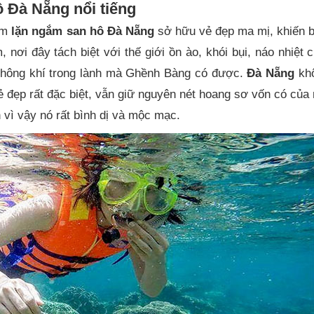
 Đà Nẵng nổi tiếng
iểm
lặn ngắm san hô Đà Nẵng
sở hữu vẻ đẹp ma mị, khiến b
ơi đây tách biệt với thế giới ồn ào, khói bụi, náo nhiệt 
à không khí trong lành mà Ghềnh Bàng có được.
Đà Nẵng
khô
ẻ đẹp rất đặc biệt, vẫn giữ nguyên nét hoang sơ vốn có của
 vì vậy nó rất bình dị và mộc mạc.