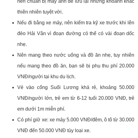
nên chuẩn bị máy ảnh để lưu lại những khoảnh khắc
thiên nhiên tuyệt vời.
Nếu đi bằng xe máy, nên kiểm tra kỹ xe trước khi lên
đèo Hải Vân vì đoạn đường có thể có vài đoạn dốc
nhẹ.
Nên mang theo nước uống và đồ ăn nhẹ, tuy nhiên
nếu mang theo đồ ăn, bạn sẽ bị phụ thu phí 20.000
VNĐ/người tại khu du lịch.
Vé vào cổng Suối Lương khá rẻ, khoảng 50.000
VNĐ/người lớn, trẻ em từ 6-12 tuổi 20.000 VNĐ, trẻ
em dưới 1m miễn phí.
Có phí giữ xe: xe máy 5.000 VNĐ/đêm, ô tô từ 30.000
VNĐ đến 50.000 VNĐ tùy loại xe.