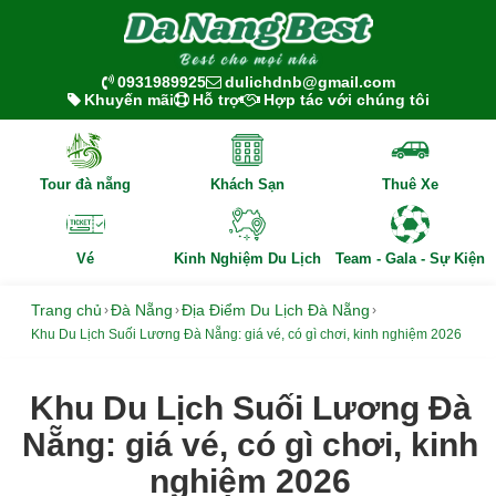
0931989925
dulichdnb@gmail.com
Khuyến mãi
Hỗ trợ
Hợp tác với chúng tôi
Tour đà nẵng
Khách Sạn
Thuê Xe
Vé
Kinh Nghiệm Du Lịch
Team - Gala - Sự Kiện
Trang chủ
Đà Nẵng
Địa Điểm Du Lịch Đà Nẵng
›
›
›
Khu Du Lịch Suối Lương Đà Nẵng: giá vé, có gì chơi, kinh nghiệm 2026
Khu Du Lịch Suối Lương Đà
Nẵng: giá vé, có gì chơi, kinh
nghiệm 2026