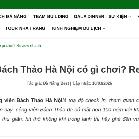
ỊCH ĐÀ NẴNG
TEAM BUILDING – GALA DINNER - SỰ KIỆN
TOUR NHA TRANG
KINH NGHIỆM DU LỊCH
ó gì chơi? Review nhanh
Bách Thảo Hà Nội có gì chơi? R
Tác giả:
Đà Nẵng Best
| Cập nhật:
10/03/2026
g viên Bách Thảo Hà Nội
là toạ độ check in, tham quan 
ến nay, công viên Bách Thảo đã có mặt hơn 100 năm với kh
 thư giãn, hít thở không khí trong lành thì hãy ghé đến 