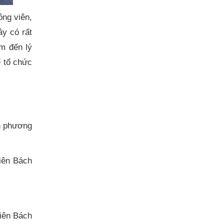
ng viên,
ây có rất
m đến lý
ể tổ chức
n phương
iên Bách
viên Bách