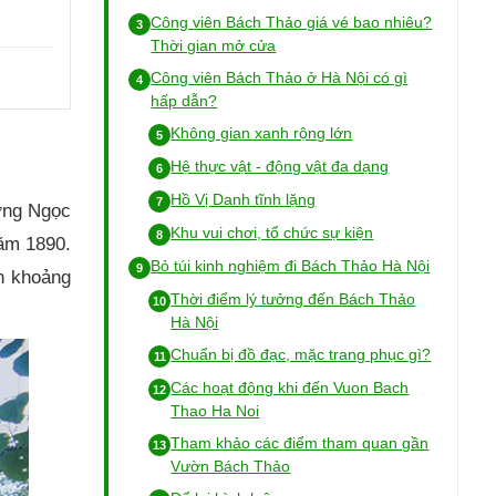
Công viên Bách Thảo giá vé bao nhiêu?
Thời gian mở cửa
Công viên Bách Thảo ở Hà Nội có gì
hấp dẫn?
Không gian xanh rộng lớn
Hệ thực vật - động vật đa dạng
Hồ Vị Danh tĩnh lặng
ờng Ngọc
Khu vui chơi, tổ chức sự kiện
năm 1890.
Bỏ túi kinh nghiệm đi Bách Thảo Hà Nội
òn khoảng
Thời điểm lý tưởng đến Bách Thảo
Hà Nội
Chuẩn bị đồ đạc, mặc trang phục gì?
Các hoạt động khi đến Vuon Bach
Thao Ha Noi
Tham khảo các điểm tham quan gần
Vườn Bách Thảo