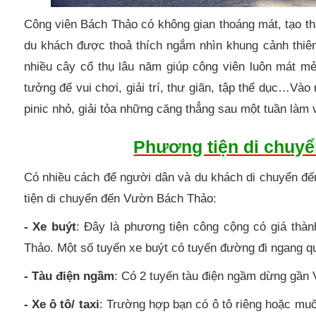
Công viên Bách Thảo có không gian thoáng mát, tạo t
du khách được thoả thích ngắm nhìn khung cảnh thiên n
nhiều cây cổ thụ lâu năm giúp công viên luôn mát m
tưởng để vui chơi, giải trí, thư giãn, tập thể dục…Và
pinic nhỏ, giải tỏa những căng thẳng sau một tuần làm v
Phương tiện di chuy
Có nhiều cách để người dân và du khách di chuyển đ
tiện di chuyển đến Vườn Bách Thảo:
- Xe buýt
: Đây là phương tiện công cộng có giá thà
Thảo. Một số tuyến xe buýt có tuyến đường đi ngang q
- Tàu điện ngầm
: Có 2 tuyến tàu điện ngầm dừng gần
- Xe ô tô/ taxi
: Trường hợp bạn có ô tô riêng hoặc muố