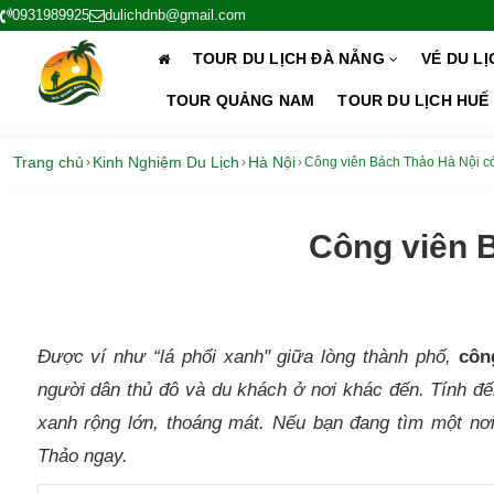
0931989925
dulichdnb@gmail.com
TOUR DU LỊCH ĐÀ NẴNG
VÉ DU L
TOUR QUẢNG NAM
TOUR DU LỊCH HUẾ
Trang chủ
Kinh Nghiệm Du Lịch
Hà Nội
›
›
›
Công viên Bách Thảo Hà Nội c
Công viên 
Được ví như “lá phổi xanh" giữa lòng thành phố,
côn
người dân thủ đô và du khách ở nơi khác đến. Tính đ
xanh rộng lớn, thoáng mát. Nếu bạn đang tìm một nơi
Thảo ngay.