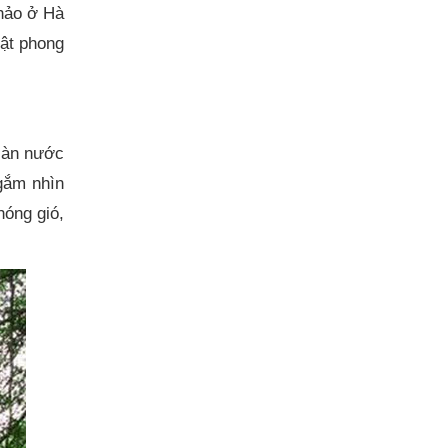
Thảo ở Hà
vật phong
làn nước
gắm nhìn
hóng gió,