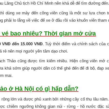
au Lăng Chủ tịch Hồ Chí Minh nên khá dễ để tìm đường đến
ì dùng xe máy đến công viên cũng là một sự lựa chọn tu
 phải lo lắng về việc để xe ở đâu rồi vào khuôn viên tham 
 vé bao nhiêu? Thời gian mở cửa
0 VNĐ đến 15.000 VNĐ
. Tuỳ thời điểm và chính sách của 
á rẻ nên mọi người yên tâm dạo chơi.
 Bách Thảo cũng được tìm kiếm nhiều. Hiện công viên mở c
 khá sớm giúp người dân có thể ghé đến để đi bộ, đạp xe
sớm mai.
ảo ở Hà Nội có gì hấp dẫn?
 rộng lớn và được phủ xanh bởi những cây cổ thụ lâu năm.
ược chiêm ngưỡng không gian núi - rừng - hồ nước đặc s