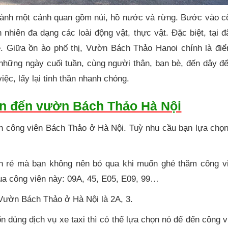
hành một cảnh quan gồm núi, hồ nước và rừng. Bước vào cô
hiên đa dạng các loài động vật, thực vật. Đặc biệt, tại đ
ẻ. Giữa ồn ào phố thị, Vườn Bách Thảo Hanoi chính là điể
o những ngày cuối tuần, cùng người thân, bạn bè, đến dây đ
iệc, lấy lại tinh thần nhanh chóng.
ển đến vườn Bách Thảo Hà Nội
ến công viên Bách Thảo ở Hà Nội. Tuỳ nhu cầu bạn lựa chọ
nh rẻ mà bạn không nên bỏ qua khi muốn ghé thăm công v
ua công viên này: 09A, 45, E05, E09, 99…
 Vườn Bách Thảo ở Hà Nội là 2A, 3.
n dùng dịch vụ xe taxi thì có thể lựa chọn nó để đến công 