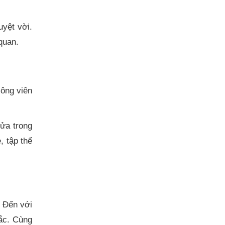
.
yệt vời.
quan.
công viên
ửa trong
, tập thể
 Đến với
ắc. Cùng