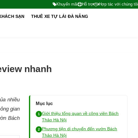
Khuyến mãi
Hỗ trợ
Hợp tác với chúng tôi
KHÁCH SẠN
THUÊ XE TỰ LÁI ĐÀ NẴNG
eview nhanh
của nhiều
Mục lục
ông gian
Giới thiệu tổng quan về công viên Bách
vườn Bách
Thảo Hà Nội
Phương tiện di chuyển đến vườn Bách
Thảo Hà Nội