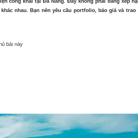
iện công khai tại Đà Nẵng. Đây không phải bảng xếp hạ
hác nhau. Bạn nên yêu cầu portfolio, báo giá và trao 
hủ bài này