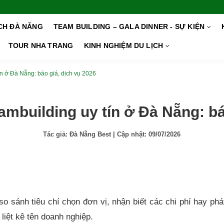
ỊCH ĐÀ NẴNG
TEAM BUILDING – GALA DINNER - SỰ KIỆN
TOUR NHA TRANG
KINH NGHIỆM DU LỊCH
ín ở Đà Nẵng: báo giá, dịch vụ 2026
ambuilding uy tín ở Đà Nẵng: bá
Tác giả:
Đà Nẵng Best
| Cập nhật:
09/07/2026
o sánh tiêu chí chọn đơn vị, nhận biết các chi phí hay phá
liệt kê tên doanh nghiệp.