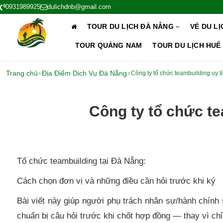
0931989925
dulichdnb@gmail.com
TOUR DU LỊCH ĐÀ NẴNG
VÉ DU L
TOUR QUẢNG NAM
TOUR DU LỊCH HUẾ
Trang chủ
Địa Điểm Dịch Vụ Đà Nẵng
›
›
Công ty tổ chức teambuilding uy t
Công ty tổ chức te
Tổ chức teambuilding tại Đà Nẵng:
Cách chọn đơn vị và những điều cần hỏi trước khi ký
Bài viết này giúp người phụ trách nhân sự/hành chính s
chuẩn bị câu hỏi trước khi chốt hợp đồng — thay vì chỉ 