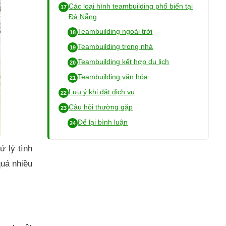
Các loại hình teambuilding phổ biến tại
Đà Nẵng
Teambuilding ngoài trời
Teambuilding trong nhà
Teambuilding kết hợp du lịch
Teambuilding văn hóa
Lưu ý khi đặt dịch vụ
Câu hỏi thường gặp
Để lại bình luận
ử lý tình
quá nhiều