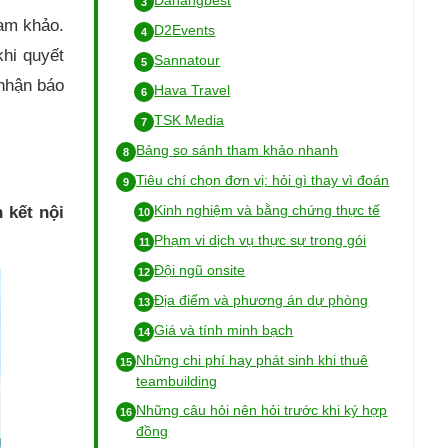
Danangbest
am khảo.
D2Events
khi quyết
Sannatour
 nhận báo
Hava Travel
TSK Media
Bảng so sánh tham khảo nhanh
Tiêu chí chọn đơn vị: hỏi gì thay vì đoán
Kinh nghiệm và bằng chứng thực tế
 kết nội
Phạm vi dịch vụ thực sự trong gói
Đội ngũ onsite
Địa điểm và phương án dự phòng
Giá và tính minh bạch
Những chi phí hay phát sinh khi thuê
teambuilding
Những câu hỏi nên hỏi trước khi ký hợp
đồng