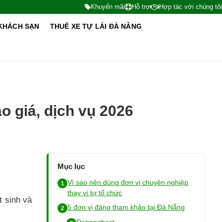
Khuyến mãi
Hỗ trợ
Hợp tác với chúng tôi
KHÁCH SẠN
THUÊ XE TỰ LÁI ĐÀ NẴNG
o giá, dịch vụ 2026
Mục lục
Vì sao nên dùng đơn vị chuyên nghiệp
thay vì tự tổ chức
t sinh và
5 đơn vị đáng tham khảo tại Đà Nẵng