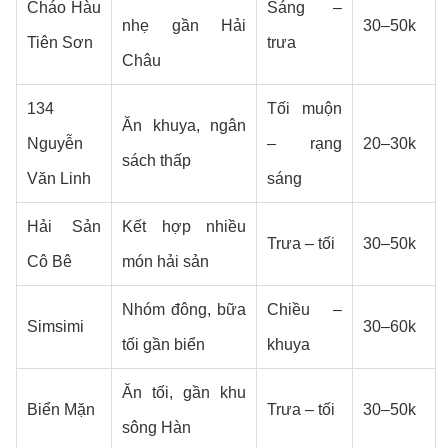
Cháo Hàu
Sáng –
nhẹ gần Hải
30–50k
Tiên Sơn
trưa
Châu
134
Tối muộn
Ăn khuya, ngân
Nguyễn
– rạng
20–30k
sách thấp
Văn Linh
sáng
Hải Sản
Kết hợp nhiều
Trưa – tối
30–50k
Cô Bê
món hải sản
Nhóm đông, bữa
Chiều –
Simsimi
30–60k
tối gần biển
khuya
Ăn tối, gần khu
Biển Mặn
Trưa – tối
30–50k
sông Hàn