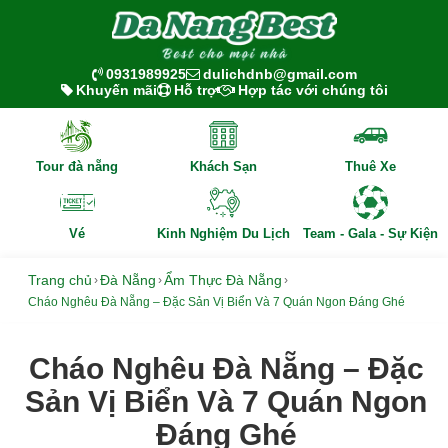
0931989925
dulichdnb@gmail.com
Khuyến mãi
Hỗ trợ
Hợp tác với chúng tôi
Tour đà nẵng
Khách Sạn
Thuê Xe
Vé
Kinh Nghiệm Du Lịch
Team - Gala - Sự Kiện
Trang chủ
Đà Nẵng
Ẩm Thực Đà Nẵng
›
›
›
Cháo Nghêu Đà Nẵng – Đặc Sản Vị Biển Và 7 Quán Ngon Đáng Ghé
Cháo Nghêu Đà Nẵng – Đặc
Sản Vị Biển Và 7 Quán Ngon
Đáng Ghé