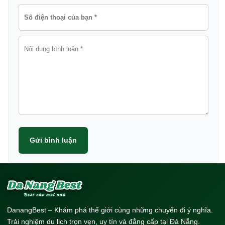
Gửi bình luận
DanangBest – Khám phá thế giới cùng những chuyến đi ý nghĩa.
Trải nghiệm du lịch trọn vẹn, uy tín và đẳng cấp tại Đà Nẵng.