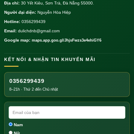
Địa chỉ:
30 Yết Kiêu, Sơn Trà, Đà Nẵng 55000.
Người đại diện:
Nguyễn Hòa Hiệp
Hotline:
0356299439
Email:
dulichdnb@gmail.com
Google map:
maps.app.goo.gl/JhjsFwzs3e4ehiGY6
KẾT NỐI & NHẬN TIN KHUYẾN MÃI
0356299439
8–21h · Thứ 2 đến Chủ nhật
Nam
Nữ