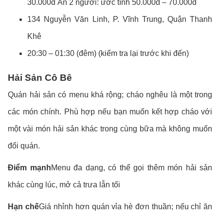
30.000đ Ăn 2 người: ước tính 50.000đ – 70.000đ
134 Nguyễn Văn Linh, P. Vĩnh Trung, Quận Thanh
Khê
20:30 – 01:30 (đêm) (kiểm tra lại trước khi đến)
Hải Sản Cô Bê
Quán hải sản có menu khá rộng; cháo nghêu là một trong
các món chính. Phù hợp nếu bạn muốn kết hợp cháo với
một vài món hải sản khác trong cùng bữa mà không muốn
đổi quán.
Điểm mạnh
Menu đa dạng, có thể gọi thêm món hải sản
khác cùng lúc, mở cả trưa lẫn tối
Hạn chế
Giá nhỉnh hơn quán vỉa hè đơn thuần; nếu chỉ ăn