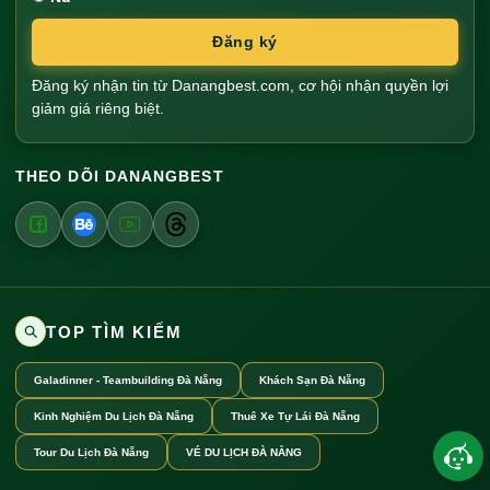
Đăng ký
Đăng ký nhận tin từ Danangbest.com, cơ hội nhận quyền lợi
giảm giá riêng biệt.
THEO DÕI DANANGBEST
TOP TÌM KIẾM
Galadinner - Teambuilding Đà Nẵng
Khách Sạn Đà Nẵng
Kinh Nghiệm Du Lịch Đà Nẵng
Thuê Xe Tự Lái Đà Nẵng
Tour Du Lịch Đà Nẵng
VÉ DU LỊCH ĐÀ NẴNG