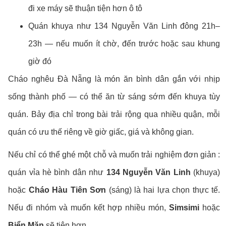
đi xe máy sẽ thuận tiện hơn ô tô
Quán khuya như 134 Nguyễn Văn Linh đông 21h–
23h — nếu muốn ít chờ, đến trước hoặc sau khung
giờ đó
Cháo nghêu Đà Nẵng là món ăn bình dân gắn với nhịp
sống thành phố — có thể ăn từ sáng sớm đến khuya tùy
quán. Bảy địa chỉ trong bài trải rộng qua nhiều quận, mỗi
quán có ưu thế riêng về giờ giấc, giá và không gian.
Nếu chỉ có thể ghé một chỗ và muốn trải nghiệm đơn giản :
quán vỉa hè bình dân như
134 Nguyễn Văn Linh
(khuya)
hoặc
Cháo Hàu Tiên Sơn
(sáng) là hai lựa chọn thực tế.
Nếu đi nhóm và muốn kết hợp nhiều món,
Simsimi
hoặc
Biển Mặn
sẽ tiện hơn.