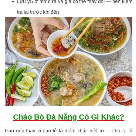
Lưu ýGiờ mở cửa và giá có thể thay đổi — nên kiểm
tra lại trước khi đến
Cháo Bò Đà Nẵng Có Gì Khác?
Gạo nếp thay vì gạo tẻ là điểm khác biệt rõ — cho ra tô