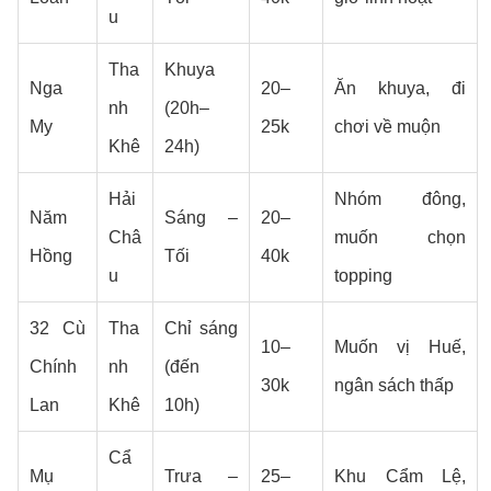
u
Tha
Khuya
Nga
20–
Ăn khuya, đi
nh
(20h–
My
25k
chơi về muộn
Khê
24h)
Hải
Nhóm đông,
Năm
Sáng –
20–
Châ
muốn chọn
Hồng
Tối
40k
u
topping
32 Cù
Tha
Chỉ sáng
10–
Muốn vị Huế,
Chính
nh
(đến
30k
ngân sách thấp
Lan
Khê
10h)
Cẩ
Mụ
Trưa –
25–
Khu Cẩm Lệ,