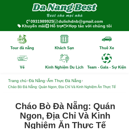
0931989925
dulichdnb@gmail.com
Khuyến mãi
Hỗ trợ
Hợp tác với chúng tôi
Tour đà nẵng
Khách Sạn
Thuê Xe
Vé
Kinh Nghiệm Du Lịch
Team - Gala - Sự Kiện
Trang chủ
Đà Nẵng
Ẩm Thực Đà Nẵng
›
›
›
Cháo Bò Đà Nẵng: Quán Ngon, Địa Chỉ Và Kinh Nghiệm Ăn Thực Tế
Cháo Bò Đà Nẵng: Quán
Ngon, Địa Chỉ Và Kinh
Nghiệm Ăn Thực Tế