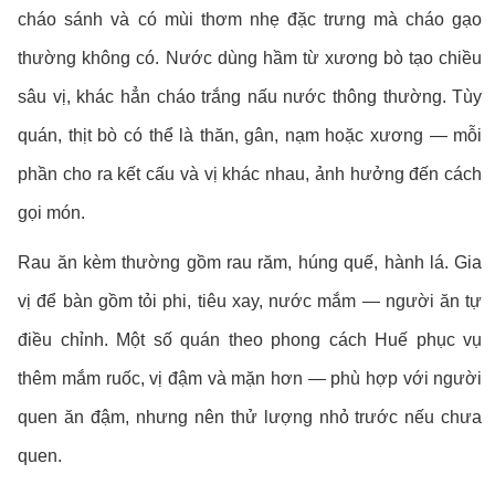
cháo sánh và có mùi thơm nhẹ đặc trưng mà cháo gạo
thường không có. Nước dùng hầm từ xương bò tạo chiều
sâu vị, khác hẳn cháo trắng nấu nước thông thường. Tùy
quán, thịt bò có thể là thăn, gân, nạm hoặc xương — mỗi
phần cho ra kết cấu và vị khác nhau, ảnh hưởng đến cách
gọi món.
Rau ăn kèm thường gồm rau răm, húng quế, hành lá. Gia
vị để bàn gồm tỏi phi, tiêu xay, nước mắm — người ăn tự
điều chỉnh. Một số quán theo phong cách Huế phục vụ
thêm mắm ruốc, vị đậm và mặn hơn — phù hợp với người
quen ăn đậm, nhưng nên thử lượng nhỏ trước nếu chưa
quen.