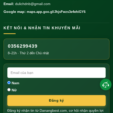
Email:
dulichdnb@gmail.com
Google map:
maps.app.goo.gl/JhjsFwzs3e4ehiGY6
KẾT NỐI & NHẬN TIN KHUYẾN MÃI
0356299439
8–21h · Thứ 2 đến Chủ nhật
Nam
Nữ
Đăng ký
Đăng ký nhận tin từ Danangbest.com, cơ hội nhận quyền lợi