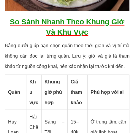
So Sánh Nhanh Theo Khung Giờ
Và Khu Vực
Bảng dưới giúp bạn chọn quán theo thời gian và vị trí mà
không cần đọc lại từng quán. Lưu ý: giờ và giá là tham
khảo từ nguồn công khai, nên xác nhận lại trước khi đến.
Kh
Khung
Giá
Quán
u
giờ phù
tham
Phù hợp với ai
vực
hợp
khảo
Hải
Huy
Sáng –
15–
Ở trung tâm, cần
Châ
Loan
Tối
40k
giờ linh hoạt