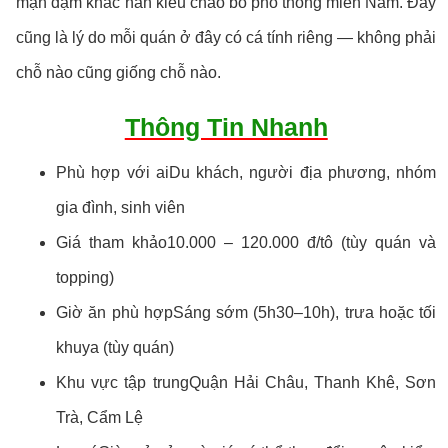
mặn đậm khác hẳn kiểu cháo bò phổ thông miền Nam. Đây
cũng là lý do mỗi quán ở đây có cá tính riêng — không phải
chỗ nào cũng giống chỗ nào.
Thông Tin Nhanh
Phù hợp với aiDu khách, người địa phương, nhóm
gia đình, sinh viên
Giá tham khảo10.000 – 120.000 đ/tô (tùy quán và
topping)
Giờ ăn phù hợpSáng sớm (5h30–10h), trưa hoặc tối
khuya (tùy quán)
Khu vực tập trungQuận Hải Châu, Thanh Khê, Sơn
Trà, Cẩm Lệ