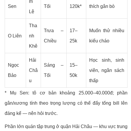
m
Sen
Tối
120k*
thích gân bò
Lệ
Tha
Trưa –
17–
Muốn thử nhiều
O Liên
nh
Chiều
25k
kiểu cháo
Khê
Hải
Học sinh, sinh
Ngọc
Sáng –
15–
Châ
viên, ngân sách
Bảo
Tối
50k
u
thấp
* Mụ Sen: tô cơ bản khoảng 25.000–40.000đ; phần
gân/xương tính theo trọng lượng có thể đẩy tổng bill lên
đáng kể — nên hỏi trước.
Phần lớn quán tập trung ở quận Hải Châu — khu vực trung