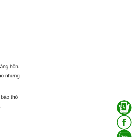
oàng hôn.
cho những
 báo thời
.