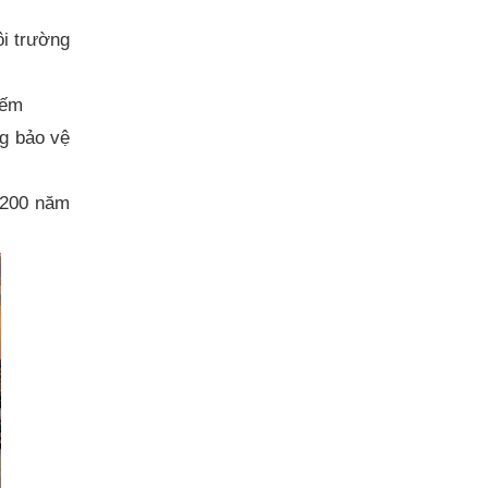
ôi trường
iếm
ng bảo vệ
 200 năm