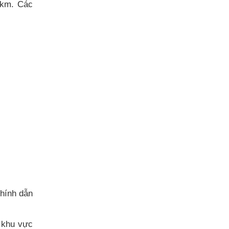
0km. Các
hính dẫn
à khu vực