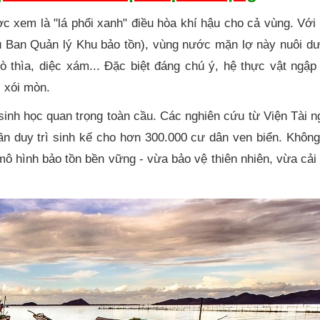
xem là "lá phổi xanh" điều hòa khí hậu cho cả vùng. Với 
ệu Ban Quản lý Khu bảo tồn), vùng nước mặn lợ này nuôi d
cò thìa, diệc xám... Đặc biệt đáng chú ý, hệ thực vật ngậ
i xói mòn.
inh học quan trọng toàn cầu. Các nghiên cứu từ Viện Tài 
n duy trì sinh kế cho hơn 300.000 cư dân ven biển. Không
ô hình bảo tồn bền vững - vừa bảo vệ thiên nhiên, vừa cải 