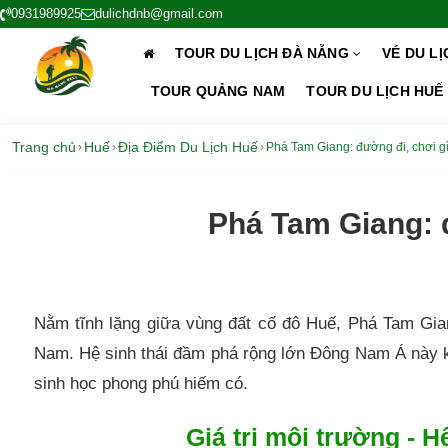
0931989925
dulichdnb@gmail.com
TOUR DU LỊCH ĐÀ NẴNG
VÉ DU L
TOUR QUẢNG NAM
TOUR DU LỊCH HUẾ
Trang chủ
Huế
Địa Điểm Du Lịch Huế
›
›
›
Phá Tam Giang: đường đi, chơi g
Phá Tam Giang: 
Nằm tĩnh lặng giữa vùng đất cố đô Huế, Phá Tam Gian
Nam. Hệ sinh thái đầm phá rộng lớn Đông Nam Á này 
sinh học phong phú hiếm có.
Giá trị môi trường - 