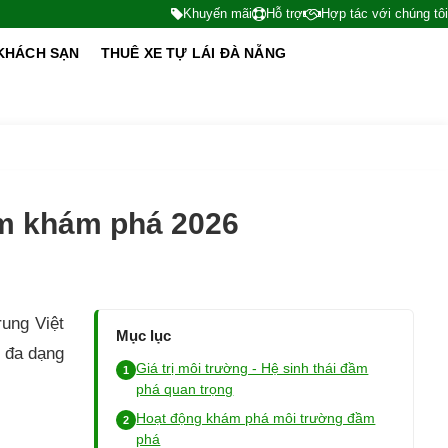
Khuyến mãi
Hỗ trợ
Hợp tác với chúng tôi
KHÁCH SẠN
THUÊ XE TỰ LÁI ĐÀ NẴNG
ệm khám phá 2026
ung Việt
Mục lục
 đa dạng
Giá trị môi trường - Hệ sinh thái đầm
phá quan trọng
Hoạt động khám phá môi trường đầm
phá