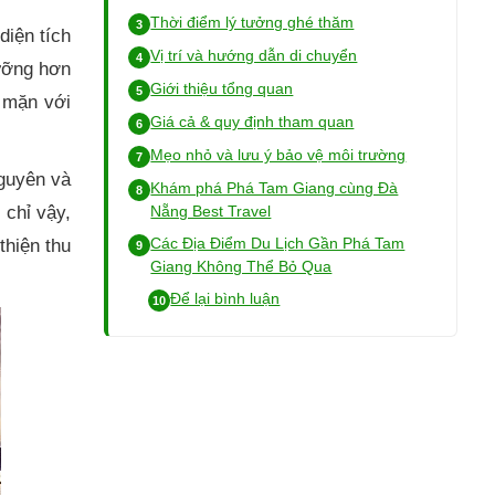
Thời điểm lý tưởng ghé thăm
diện tích
Vị trí và hướng dẫn di chuyển
ưỡng hơn
Giới thiệu tổng quan
p mặn với
Giá cả & quy định tham quan
Mẹo nhỏ và lưu ý bảo vệ môi trường
nguyên và
Khám phá Phá Tam Giang cùng Đà
 chỉ vậy,
Nẵng Best Travel
Các Địa Điểm Du Lịch Gần Phá Tam
thiện thu
Giang Không Thể Bỏ Qua
Để lại bình luận