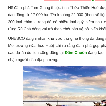
Hệ đầm phá Tam Giang thuộc tỉnh Thừa Thiên Huế được 
dao động từ 17.000 ha đến khoảng 22.000 (theo số li
200 loài chim - trong đó có nhiều loài quý hiếm như 
rừng Rú Chá đóng vai trò then chốt bảo vệ bờ biển khỏ
UNESCO đã ghi nhận khu vực trong hệ thống đa dạng s
Môi trường (Đại học Huế) chỉ ra rằng đầm phá góp phầ
các dự án du lịch cộng đồng tại
Đầm Chuồn
đang tạo m
nhập người dân địa phương.