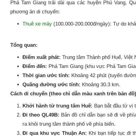
Phá Tam Giang trải dài qua các huyện Phú Vang, Q
phương án di chuyển:
Thuê xe máy
(100.000-200.000đ/ngày): Tự do khá
Tổng quan:
Điểm xuất phát:
Trung tâm Thành phố Huế, Việt
Điểm đến:
Phá Tam Giang (khu vực Phá Tam Gian
Thời gian ước tính:
Khoảng 42 phút (tuyến đường
Quãng đường ước tính:
Khoảng 30.3 km.
Cách di chuyển (theo chỉ dẫn màu xanh trên bản đồ)
Khởi hành từ trung tâm Huế:
Bạn bắt đầu từ vị t
Đi theo QL49B:
Bản đồ chỉ dẫn bạn sẽ đi về phí
ra khỏi trung tâm thành phố về phía biển.
Đi qua khu vực Thuận An:
Khi bạn tiếp tục đi 