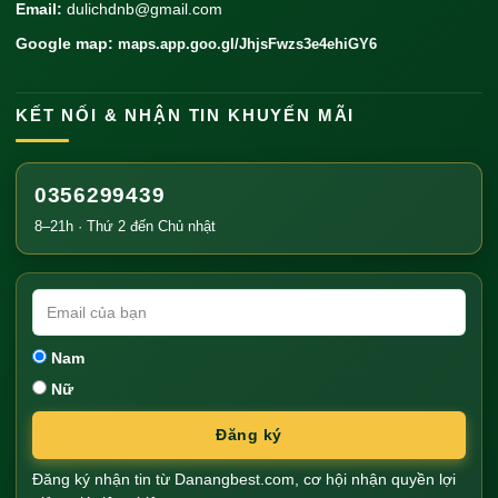
Email:
dulichdnb@gmail.com
Google map:
maps.app.goo.gl/JhjsFwzs3e4ehiGY6
KẾT NỐI & NHẬN TIN KHUYẾN MÃI
0356299439
8–21h · Thứ 2 đến Chủ nhật
Nam
Nữ
Đăng ký
Đăng ký nhận tin từ Danangbest.com, cơ hội nhận quyền lợi