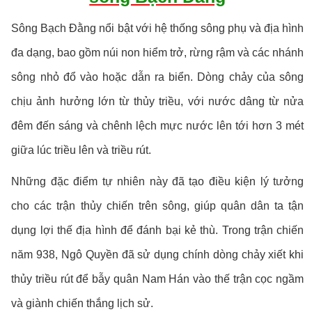
Sông Bạch Đằng nổi bật với hệ thống sông phụ và địa hình
đa dạng, bao gồm núi non hiểm trở, rừng rậm và các nhánh
sông nhỏ đổ vào hoặc dẫn ra biển. Dòng chảy của sông
chịu ảnh hưởng lớn từ thủy triều, với nước dâng từ nửa
đêm đến sáng và chênh lệch mực nước lên tới hơn 3 mét
giữa lúc triều lên và triều rút.
Những đặc điểm tự nhiên này đã tạo điều kiện lý tưởng
cho các trận thủy chiến trên sông, giúp quân dân ta tận
dụng lợi thế địa hình để đánh bại kẻ thù. Trong trận chiến
năm 938, Ngô Quyền đã sử dụng chính dòng chảy xiết khi
thủy triều rút để bẫy quân Nam Hán vào thế trận cọc ngầm
và giành chiến thắng lịch sử.